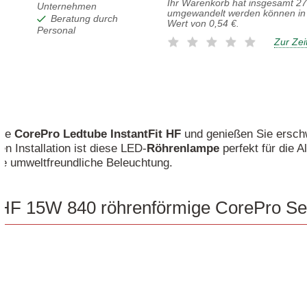
Ihr Warenkorb hat insgesamt
27
Unternehmen
umgewandelt werden können in 
Beratung durch
Wert von
0,54 €
.
Personal
Zur Zei
die
CorePro
Ledtube
InstantFit
HF
und genießen Sie ersch
en Installation ist diese LED-
Röhrenlampe
perfekt für die 
ne umweltfreundliche Beleuchtung.
t HF 15W 840 röhrenförmige CorePro Se