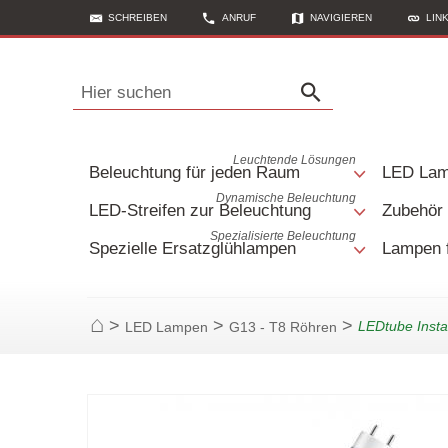
SCHREIBEN
ANRUF
NAVIGIEREN
LIN
Hier suchen
Leuchtende Lösungen
Beleuchtung für jeden Raum
LED La
Dynamische Beleuchtung
LED-Streifen zur Beleuchtung
Zubehör 
Spezialisierte Beleuchtung
Spezielle Ersatzglühlampen
Lampen 
>
>
>
LEDtube Insta
LED Lampen
G13 - T8 Röhren
Startseite