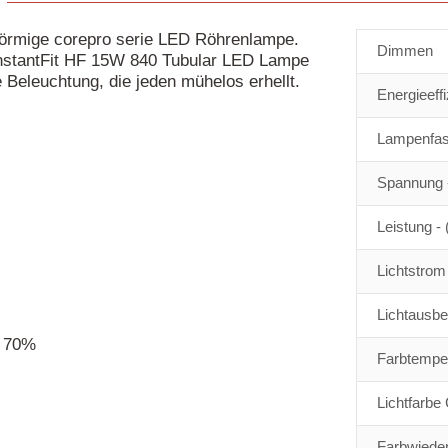
nförmige corepro serie LED Röhrenlampe.
Dimmen
InstantFit HF 15W 840 Tubular LED Lampe
 Beleuchtung, die jeden mühelos erhellt.
Energieeff
Lampenfa
Spannung -
Leistung -
Lichtstrom 
Lichtausbe
r 70%
Farbtemper
Lichtfarbe
Farbwieder