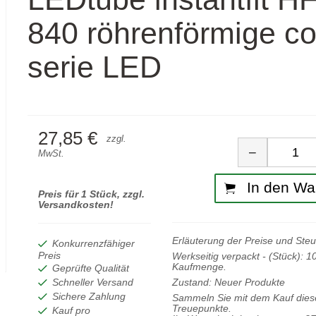
840 röhrenförmige co
serie LED
27,85 €
Men
zzgl.
−
MwSt.
In den Wa
Preis für 1 Stück, zzgl.
Versandkosten!
Erläuterung der Preise und Ste
Konkurrenzfähiger
Preis
Werkseitig verpackt - (Stück):
1
Kaufmenge.
Geprüfte Qualität
Zustand:
Neuer Produkte
Schneller Versand
Sichere Zahlung
Sammeln Sie mit dem Kauf diese
Treuepunkte.
Kauf pro