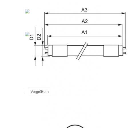
Produkt-Kurzbeschreibung: Steigen Sie um auf 
Mit ihrem natürlichen Lichteffekt und der einfach
Sie sich von hohen Kosten und begrüßen Sie ei
Zubehör für LEDtube InstantFi
Vergrößern
Mehr Infos