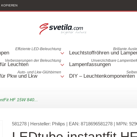
K KOPIEREN
Effiziente LED-Beleuchtung
Brillante Ausl
mpen
Leuchtstoffröhren und Lampe
Verbesserungen der Beleuchtung
Unverzichtbare Lampenbef
für Leuchten
Lampenfassungen
Auto- und Lkw-Glühbirnen
Selbe
für Pkw und Lkw
DIY – Leuchtenkomponenten
ntFit HF 15W 840...
581278
| Hersteller:
Philips
| EAN:
8718696581278
| MPN:
929
LEDtube instantfit 