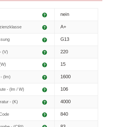
Erklärung
nein
Erklärung
A+
izienzklasse
Erklärung
G13
ssung
Erklärung
220
 (V)
Erklärung
15
 (W)
Erklärung
1600
- (lm)
Erklärung
106
ute - (lm / W)
Erklärung
4000
atur - (K)
Erklärung
840
 Code
Erklärung
83
gabe - (CRI)