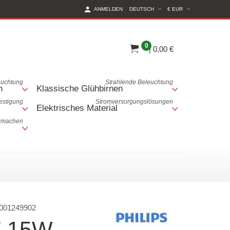
(CURRENT CURREN
ANMELDEN
DEUTSCH
€ EUR
0
|
0,00 €
euchtung
Strahlende Beleuchtung
n
Klassische Glühbirnen
estigung
Stromversorgungslösungen
Elektrisches Material
rmachen
001249902
HF 15W