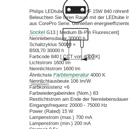
Philips LEDtube instantfit HF 15W 840 röhre
Beleuchten Sie Ihren Raum mit der LEDtube 
aus CorePro Serie. Genießen energieeffiziente
Sockel
G13 [ Medium Bi-Pin Fluorescent]
Nennlebensdauer 30000 h
Schaltzyklus 50000 ×
B50L70 30000 h
Farbcode 840 [ CCT von 4000 K]
Lichtstrom 1600 lm
Nennlichtstrom 1600 lm
Farbtemperatur
Ähnlichste
4000 K
Nennlichtausbeute 106 lm/W
Vergrößern
Farbkonsistenz <6
Farbwiedergabeindex (Nom.) 83
Restlichtstrom am Ende der Nennlebensdaue
Eingangsfrequenz 20000 - 75000 Hz
Power (Rated) 15 W
Lampenstrom (max.) 700 mA
Lampenstrom (min.) 200 mA