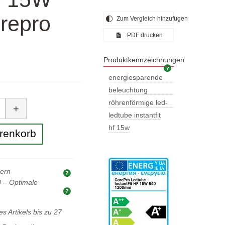
repro
Zum Vergleich hinzufügen
PDF drucken
Produktkennzeichnungen
Produktkennzei
energiesparende
beleuchtung
beleuchtung
ge
aufrüsten
röhrenförmige led-
+
lampe
ledtube instantfit
hf 15w
renkorb
uern
Erläuterung der Preise und Steuern
0
– Optimale
Optimale Kaufmenge
s Artikels bis zu
27