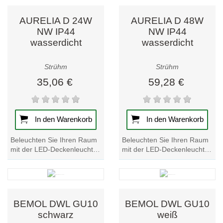
AURELIA D 24W
AURELIA D 48W
NW IP44
NW IP44
wasserdicht
wasserdicht
Strühm
Strühm
35,06 €
59,28 €
In den Warenkorb
In den Warenkorb
Beleuchten Sie Ihren Raum
Beleuchten Sie Ihren Raum
mit der LED-Deckenleuchte
mit der LED-Deckenleuchte
AURELIA D 24W. Diese
AURELIA D 48W. Elegantes,
wasserfeste Leuchte bietet
wasserfestes Design für
helle,...
einen hellen...
BEMOL DWL GU10
BEMOL DWL GU10
schwarz
weiß