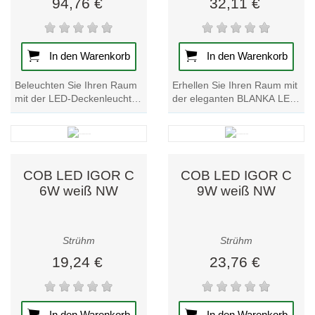
94,76 €
32,11 €
In den Warenkorb
In den Warenkorb
Beleuchten Sie Ihren Raum
Erhellen Sie Ihren Raum mit
mit der LED-Deckenleuchte
der eleganten BLANKA LED
BIGBEN C 72W NW.
20W NW Deckenleuchte.
Verbessern Sie Ihr Ambiente
Modernes Design und
mit dieser modernen...
Energieeffizienz...
COB LED IGOR C
COB LED IGOR C
6W weiß NW
9W weiß NW
Strühm
Strühm
19,24 €
23,76 €
In den Warenkorb
In den Warenkorb