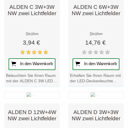
Deckenleuchten vereinen Effizienz, Design und
ALDEN C 3W+3W
ALDEN C 6W+3W
Komfort. Entdecken Sie unser Sortiment und finden Sie
NW zwei Lichtfelder
NW zwei Lichtfelder
die perfekte Leuchte für Ihr Zuhause oder Büro.
Strühm
Strühm
3,94 €
14,76 €
In den Warenkorb
In den Warenkorb
Beleuchten Sie Ihren Raum
Erhellen Sie Ihren Raum mit
mit der ALDEN C 3W LED-
der LED-Deckenleuchte
Deckenleuchte. Genießen
ALDEN C. Erleben Sie
Sie zwei Lichtfelder für ein
doppelte Lichtfelder für eine
helles und...
helle und...
ALDEN D 12W+4W
ALDEN D 3W+3W
NW zwei Lichtfelder
NW zwei Lichtfelder