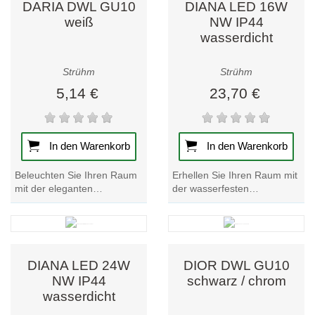
DARIA DWL GU10
DIANA LED 16W
weiß
NW IP44
wasserdicht
Strühm
Strühm
5,14 €
23,70 €
In den Warenkorb
In den Warenkorb
Beleuchten Sie Ihren Raum
Erhellen Sie Ihren Raum mit
mit der eleganten
der wasserfesten
Deckenleuchte Daria DWL
Deckenleuchte DIANA LED
GU10 in Weiß. Werten Sie
16W NW IP44. Erhellen Sie
Ihre Einrichtung mit...
jeden Raum mit dieser...
DIANA LED 24W
DIOR DWL GU10
NW IP44
schwarz / chrom
wasserdicht