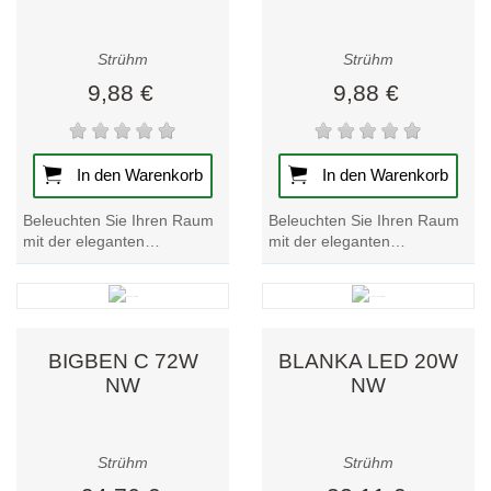
Strühm
Strühm
9,88 €
9,88 €
In den Warenkorb
In den Warenkorb
Beleuchten Sie Ihren Raum
Beleuchten Sie Ihren Raum
mit der eleganten
mit der eleganten
schwarzen Deckenleuchte
Deckenleuchte BEMOL DWL
BEMOL DWL GU10.
GU10 in Weiß. Werten Sie
Erhöhen Sie Ihre Einrichtung
Ihre Einrichtung mit...
mit...
BIGBEN C 72W
BLANKA LED 20W
NW
NW
Strühm
Strühm