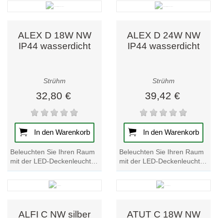
helle, energieeffiziente
wasserfeste IP44-Leuchte
Beleuchtung in...
bietet helle,...
ALEX D 18W NW
ALEX D 24W NW
IP44 wasserdicht
IP44 wasserdicht
Strühm
Strühm
32,80 €
39,42 €
In den Warenkorb
In den Warenkorb
Beleuchten Sie Ihren Raum
Beleuchten Sie Ihren Raum
mit der LED-Deckenleuchte
mit der LED-Deckenleuchte
ALEX D 18W. Diese
ALEX D 24W. Diese
wasserfeste Leuchte bietet
wasserfeste IP44-Leuchte
helle,...
bietet helle,...
ALFI C NW silber
ATUT C 18W NW