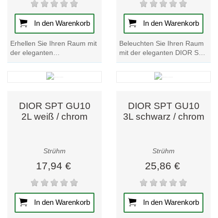
In den Warenkorb
In den Warenkorb
Erhellen Sie Ihren Raum mit
Beleuchten Sie Ihren Raum
der eleganten
mit der eleganten DIOR SPT
Deckenleuchte DIOR DWL
GU10 2L schwarz/chrom
GU10 weiß/chrom. Werten
Wand- und Deckenleuchte.
Sie Ihre Einrichtung mit...
Werten Sie Ihre...
DIOR SPT GU10
DIOR SPT GU10
2L weiß / chrom
3L schwarz / chrom
Strühm
Strühm
17,94 €
25,86 €
In den Warenkorb
In den Warenkorb