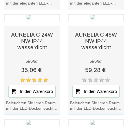
mit der eleganten LED-
mit der eleganten LED-
Deckenleuchte ATUT C 36W
Deckenleuchte ATUT C 36W
in der Ausführung Eiche
in Wenge-Finish.
natur. Verbessern...
Verbessern Sie Ihr
Ambiente...
AURELIA C 24W
AURELIA C 48W
NW IP44
NW IP44
wasserdicht
wasserdicht
Strühm
Strühm
35,06 €
59,28 €
In den Warenkorb
In den Warenkorb
Beleuchten Sie Ihren Raum
Beleuchten Sie Ihren Raum
mit der LED-Deckenleuchte
mit der LED-Deckenleuchte
AURELIA C 24W. Genießen
AURELIA C 48W. Elegantes,
Sie helle, wasserfeste
wasserfestes Design für
Beleuchtung mit...
einen hellen...