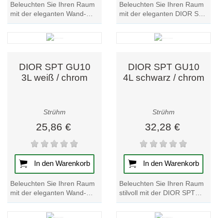
Beleuchten Sie Ihren Raum
Beleuchten Sie Ihren Raum
mit der eleganten Wand-
mit der eleganten DIOR SPT
und Deckenleuchte DIOR
GU10 3L schwarz/chrom
SPT GU10 2L weiß/chrom.
Wand- und Deckenleuchte.
Verbessern Sie Ihre...
Werten Sie Ihre...
DIOR SPT GU10
DIOR SPT GU10
3L weiß / chrom
4L schwarz / chrom
Strühm
Strühm
25,86 €
32,28 €
In den Warenkorb
In den Warenkorb
Beleuchten Sie Ihren Raum
Beleuchten Sie Ihren Raum
mit der eleganten Wand-
stilvoll mit der DIOR SPT
und Deckenleuchte DIOR
GU10 4L schwarz/chrom
SPT GU10 3L in
Wand- und Deckenleuchte.