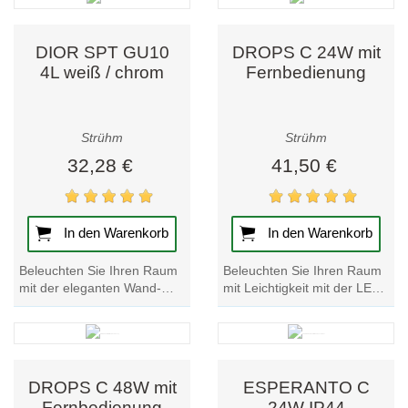
Weiß/Chrom. Perfekt für...
Werten Sie Ihre...
DIOR SPT GU10
DROPS C 24W mit
4L weiß / chrom
Fernbedienung
Strühm
Strühm
32,28 €
41,50 €
In den Warenkorb
In den Warenkorb
Beleuchten Sie Ihren Raum
Beleuchten Sie Ihren Raum
mit der eleganten Wand-
mit Leichtigkeit mit der LED-
und Deckenleuchte DIOR
Deckenleuchte DROPS C
SPT GU10 4L weiß/chrom.
24W. Mit der mitgelieferten...
Werten Sie Ihre...
DROPS C 48W mit
ESPERANTO C
Fernbedienung
24W IP44