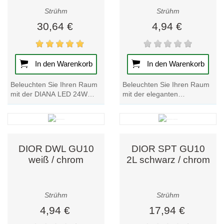
Strühm
Strühm
30,64 €
4,94 €
In den Warenkorb
In den Warenkorb
Beleuchten Sie Ihren Raum
Beleuchten Sie Ihren Raum
mit der DIANA LED 24W
mit der eleganten
NW-Deckenleuchte. Diese
Deckenleuchte DIOR DWL
wasserfeste und
GU10 schwarz/chrom.
energieeffiziente...
Werten Sie Ihre
Einrichtung...
DIOR DWL GU10
DIOR SPT GU10
weiß / chrom
2L schwarz / chrom
Strühm
Strühm
4,94 €
17,94 €