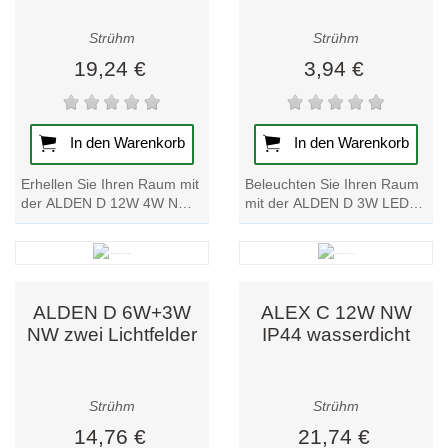
Strühm
Strühm
19,24 €
3,94 €
In den Warenkorb
In den Warenkorb
Erhellen Sie Ihren Raum mit
Beleuchten Sie Ihren Raum
der ALDEN D 12W 4W NW
mit der ALDEN D 3W LED-
LED-Deckenleuchte.
Deckenleuchte. Genießen
Genießen Sie zwei
Sie zwei Lichtfelder für ein
Lichtfelder für ein helles
helles und...
und...
ALDEN D 6W+3W
ALEX C 12W NW
NW zwei Lichtfelder
IP44 wasserdicht
Strühm
Strühm
14,76 €
21,74 €