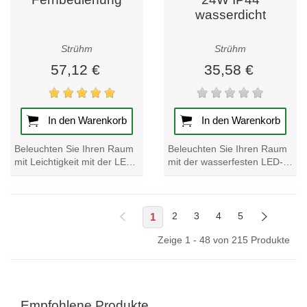
wasserdicht
Strühm
Strühm
57,12 €
35,58 €
In den Warenkorb
In den Warenkorb
Beleuchten Sie Ihren Raum
Beleuchten Sie Ihren Raum
mit Leichtigkeit mit der LED-
mit der wasserfesten LED-
Deckenleuchte DROPS C
Deckenleuchte
48W. Steuern Sie die
ESPERANTO C 24W IP44.
Helligkeit mühelos...
Verbessern Sie Ihr
Ambiente...
1
2
3
4
5
Zeige 1 - 48 von 215 Produkte
Empfohlene Produkte