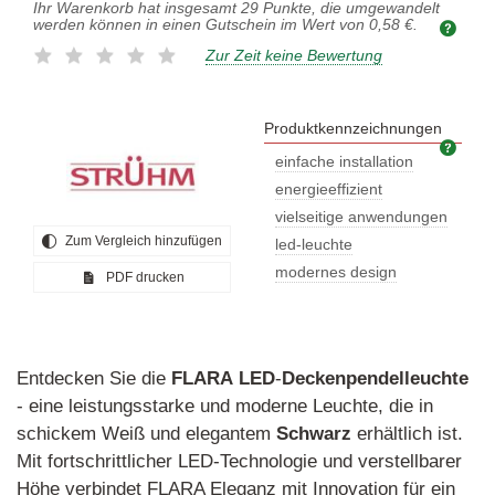
Ihr Warenkorb hat insgesamt
29
Punkte, die umgewandelt
werden können in einen Gutschein im Wert von
0,58 €
.
Zur Zeit keine Bewertung
Produktkennzeichnungen
Prod
einfache installation
energieeffizient
vielseitige anwendungen
Zum Vergleich hinzufügen
led-leuchte
modernes design
PDF drucken
Entdecken Sie die
FLARA
LED
-
Deckenpendelleuchte
- eine leistungsstarke und moderne Leuchte, die in
schickem Weiß und elegantem
Schwarz
erhältlich ist.
Mit fortschrittlicher LED-Technologie und verstellbarer
Höhe verbindet FLARA Eleganz mit Innovation für ein