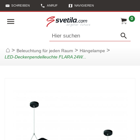
SCHREIBEN
ANRUF
NAVIGIEREN
LINK KOPIEREN
0
Hier suchen
>
>
>
Beleuchtung für jeden Raum
Hängelampe
Startseite
LED-Deckenpendelleuchte FLARA 24W...