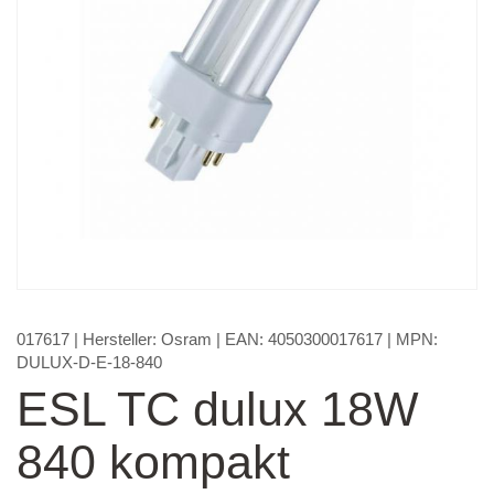
017617
| Hersteller:
Osram
| EAN:
4050300017617
| MPN:
DULUX-D-E-18-840
ESL TC dulux 18W
840 kompakt