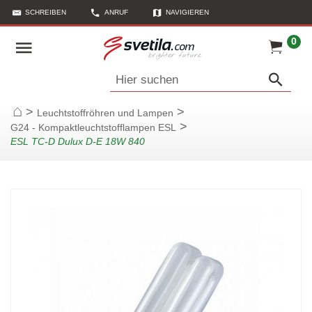
SCHREIBEN
ANRUF
NAVIGIEREN
LINK KOPIEREN
0
Hier suchen
>
>
Leuchtstoffröhren und Lampen
Startseite
>
G24 - Kompaktleuchtstofflampen ESL
ESL TC-D Dulux D-E 18W 840