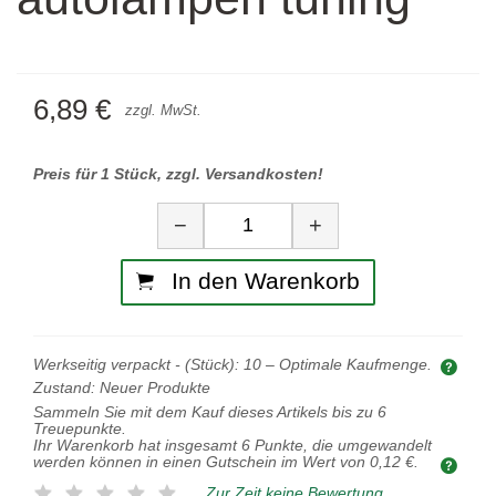
6,89 €
zzgl. MwSt.
Preis für 1 Stück, zzgl. Versandkosten!
Menge
−
+
In den Warenkorb
Werkseitig verpackt - (Stück):
10
– Optimale Kaufmenge.
Opti
Zustand:
Neuer Produkte
Sammeln Sie mit dem Kauf dieses Artikels bis zu
6
Treuepunkte.
Ihr Warenkorb hat insgesamt
6
Punkte, die umgewandelt
werden können in einen Gutschein im Wert von
0,12 €
.
Zur Zeit keine Bewertung