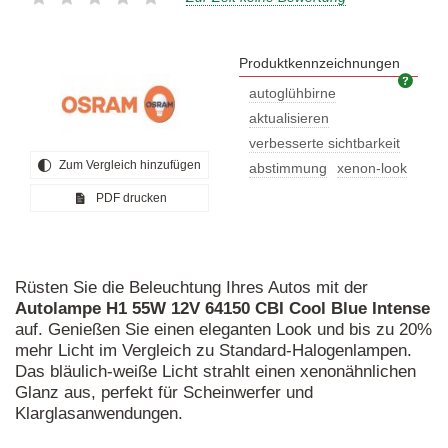
Produktkennzeichnungen
Prod
autoglühbirne
aktualisieren
verbesserte sichtbarkeit
Zum Vergleich hinzufügen
abstimmung
xenon-look
PDF drucken
Rüsten Sie die Beleuchtung Ihres Autos mit der
Autolampe
H1
55W
12V
64150
CBI
Cool
Blue
Intense
auf. Genießen Sie einen eleganten Look und bis zu 20%
mehr Licht im Vergleich zu Standard-Halogenlampen.
Das bläulich-weiße Licht strahlt einen xenonähnlichen
Glanz aus, perfekt für Scheinwerfer und
Klarglasanwendungen.