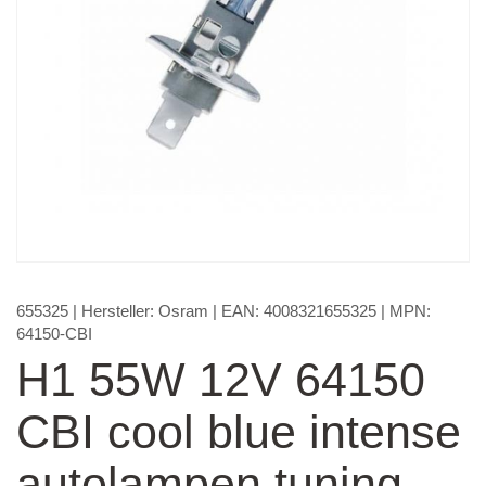
655325
| Hersteller:
Osram
| EAN:
4008321655325
| MPN:
64150-CBI
H1 55W 12V 64150
CBI cool blue intense
autolampen tuning