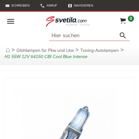
SCHREIBEN
ANRUF
NAVIGIEREN
LINK KOPIEREN
0
Hier suchen
>
>
>
Glühlampen für Pkw und Lkw
Tuning-Autolampen
Startseite
H1 55W 12V 64150 CBI Cool Blue Intense