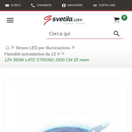
SCRIVI
CHIAMATA
NAVIGARE
COPIA LINK
0
Cerca qui
>
>
Strisce LED per illuminazione
Casa
>
Flessibili autoadesive da 12 V
12V 360W LATE STRONG 1500 CW 25 metri