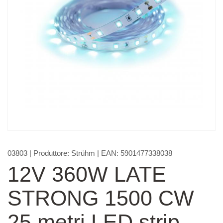
03803
| Produttore:
Strühm
| EAN:
5901477338038
12V 360W LATE
STRONG 1500 CW
25 metri LED strip