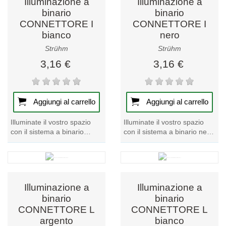
Illuminazione a
Illuminazione a
binario
binario
CONNETTORE I
CONNETTORE I
bianco
nero
Strühm
Strühm
3,16 €
3,16 €
Aggiungi al carrello
Aggiungi al carrello
Illuminate il vostro spazio
Illuminate il vostro spazio
con il sistema a binario
con il sistema a binario nero
bianco CONNECTOR I, un
CONNECTOR I, un pezzo
pezzo forte della nostra
forte della nostra collezione
collezione di...
di...
Illuminazione a
Illuminazione a
binario
binario
CONNETTORE L
CONNETTORE L
argento
bianco