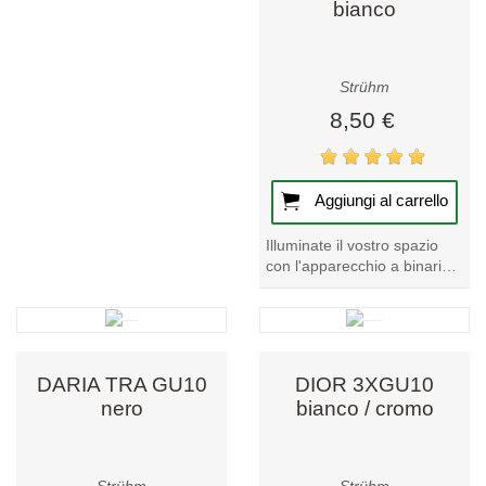
bianco
Strühm
8,50 €
Aggiungi al carrello
Illuminate il vostro spazio
con l'apparecchio a binario
DARIA TRA GU10 bianco.
Un modello di spicco della
nostra...
DARIA TRA GU10
DIOR 3XGU10
nero
bianco / cromo