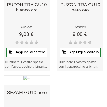
PUZON TRA GU10
PUZON TRA GU10
bianco oro
nero oro
Strühm
Strühm
9,08 €
9,08 €
Aggiungi al carrello
Aggiungi al carrello
Illuminate il vostro spazio
Illuminate il vostro spazio
con l'apparecchio a binario
con l'apparecchio a binario
PUZON TRA GU10 oro
PUZON TRA GU10 nero
bianco. Questo pezzo unico
oro. Questo esclusivo
della nostra...
apparecchio a...
SEZAM GU10 nero