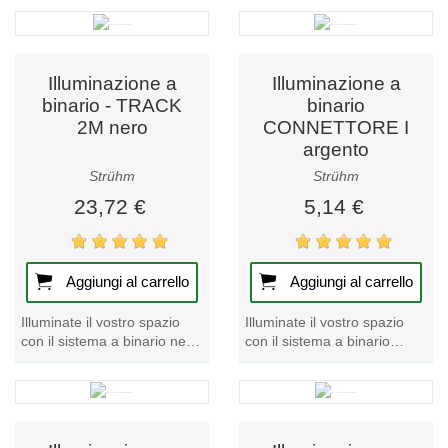
pezzo forte della nostra
prodotto di spicco della
collezione di...
nostra categoria di...
Illuminazione a
Illuminazione a
binario - TRACK
binario
2M nero
CONNETTORE I
argento
Strühm
Strühm
23,72 €
5,14 €
Aggiungi al carrello
Aggiungi al carrello
Illuminate il vostro spazio
Illuminate il vostro spazio
con il sistema a binario nero
con il sistema a binario
TRACK 2M, uno dei più
argentato CONNECTOR I,
importanti della nostra
uno dei prodotti di punta
categoria di...
della nostra...