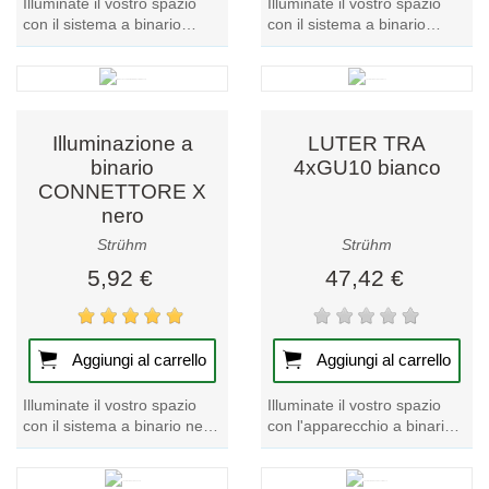
Illuminate il vostro spazio
Illuminate il vostro spazio
con il sistema a binario
con il sistema a binario
CONNECTOR PS230V I
bianco CONNECTOR X, un
nero. Questo modello della
pezzo forte della nostra
nostra collezione...
collezione di...
Illuminazione a
LUTER TRA
binario
4xGU10 bianco
CONNETTORE X
nero
Strühm
Strühm
5,92 €
47,42 €
Aggiungi al carrello
Aggiungi al carrello
Illuminate il vostro spazio
Illuminate il vostro spazio
con il sistema a binario nero
con l'apparecchio a binario
CONNECTOR X, un pezzo
LUTER TRA 4xGU10
forte della nostra collezione
bianco, un pezzo forte della
di...
nostra...