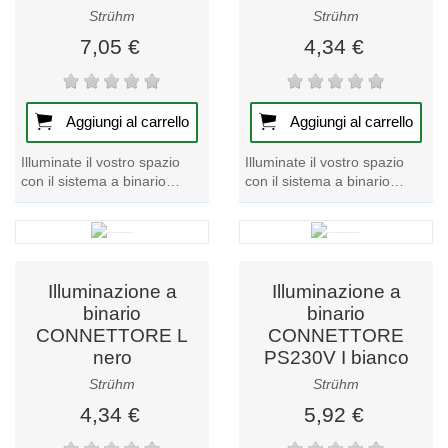
Strühm
Strühm
7,05 €
4,34 €
Aggiungi al carrello
Aggiungi al carrello
Illuminate il vostro spazio
Illuminate il vostro spazio
con il sistema a binario
con il sistema a binario
argentato CONNECTOR L,
CONNECTOR L bianco.
un pezzo forte della nostra
Questo esclusivo
collezione di...
apparecchio a binario offre...
Illuminazione a
Illuminazione a
binario
binario
CONNETTORE L
CONNETTORE
nero
PS230V I bianco
Strühm
Strühm
4,34 €
5,92 €