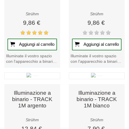
Strühm
Strühm
9,86 €
9,86 €
Aggiungi al carrello
Aggiungi al carrello
Illuminate il vostro spazio
Illuminate il vostro spazio
con l'apparecchio a binario
con l'apparecchio a binario
HAGA GU10 Black. Questo
HAGA GU10 White. Questo
apparecchio a binario di
pezzo forte della nostra
spicco offre...
collezione...
Illuminazione a
Illuminazione a
binario - TRACK
binario - TRACK
1M argento
1M bianco
Strühm
Strühm
12,84 €
7,90 €