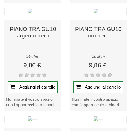
MEGAN TRA GU10 bianco.
nero MEGAN TRA GU10.
Perfetto per migliorare
Questo pezzo unico della
l'atmosfera,...
nostra...
PIANO TRA GU10
PIANO TRA GU10
argento nero
oro nero
Strühm
Strühm
9,86 €
9,86 €
Aggiungi al carrello
Aggiungi al carrello
Illuminate il vostro spazio
Illuminate il vostro spazio
con l'apparecchio a binario
con l'apparecchio a binario
PIANO TRA GU10 argento
PIANO TRA GU10 oro nero,
nero. Perfetto per
un'aggiunta unica alla
migliorare...
nostra...