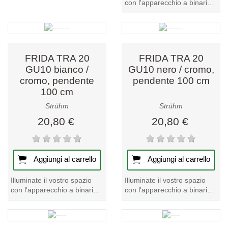
con l'apparecchio a binario
DIOR TRA GU10
nero/cromo. Un mix perfetto
di stile e...
FRIDA TRA 20
FRIDA TRA 20
GU10 bianco /
GU10 nero / cromo,
cromo, pendente
pendente 100 cm
100 cm
Strühm
Strühm
20,80 €
20,80 €
Aggiungi al carrello
Aggiungi al carrello
Illuminate il vostro spazio
Illuminate il vostro spazio
con l'apparecchio a binario
con l'apparecchio a binario
FRIDA TRA 20 GU10
FRIDA TRA 20 GU10
bianco/cromo, in attesa di
nero/cromo, in attesa di 100
100 cm. Provate...
cm. Provate...