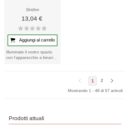
Strühm
13,04 €
Aggiungi al carrello
Illuminate il vostro spazio
con l'apparecchio a binario
SEZAM GU10 nero. Perfetto
per valorizzare qualsiasi
ambiente,...
1
2
Mostrando 1 - 48 di 57 articoli
Prodotti attuali