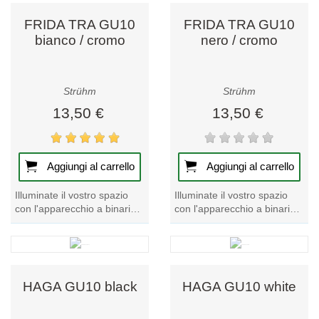
FRIDA TRA GU10
FRIDA TRA GU10
bianco / cromo
nero / cromo
Strühm
Strühm
13,50 €
13,50 €
Aggiungi al carrello
Aggiungi al carrello
Illuminate il vostro spazio
Illuminate il vostro spazio
con l'apparecchio a binario
con l'apparecchio a binario
FRIDA TRA GU10
FRIDA TRA GU10
bianco/cromo. Perfetto per
nero/cromo. Questo
gli interni...
apparecchio a binario è...
HAGA GU10 black
HAGA GU10 white