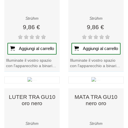
Strühm
Strühm
9,86 €
9,86 €
Aggiungi al carrello
Aggiungi al carrello
Illuminate il vostro spazio
Illuminate il vostro spazio
con l'apparecchio a binario
con l'apparecchio a binario
LUTER TRA GU10
LUTER TRA GU10 nero. Il
bianco/nero. Un modello di
design elegante e moderno
spicco della nostra...
incontra la...
LUTER TRA GU10
MATA TRA GU10
oro nero
nero oro
Strühm
Strühm