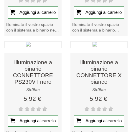
Aggiungi al carrello
Aggiungi al carrello
Illuminate il vostro spazio
Illuminate il vostro spazio
con il sistema a binario nero
con il sistema a binario
CONNECTOR L, un pezzo
bianco CONNECTOR
forte della nostra collezione
PS230V I, uno dei prodotti di
di...
punta della...
Illuminazione a
Illuminazione a
binario
binario
CONNETTORE
CONNETTORE X
PS230V I nero
bianco
Strühm
Strühm
5,92 €
5,92 €
Aggiungi al carrello
Aggiungi al carrello