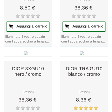
Strühm
Strühm
8,50 €
38,36 €
Aggiungi al carrello
Aggiungi al carrello
Illuminate il vostro spazio
Illuminate il vostro spazio
con l'apparecchio a binario
con l'apparecchio a binario
nero DARIA TRA GU10.
DIOR 3XGU10
Questo pezzo forte della
bianco/cromo. Un mix
nostra...
perfetto di stile e...
DIOR 3XGU10
DIOR TRA GU10
nero / cromo
bianco / cromo
Strühm
Strühm
38,36 €
8,36 €