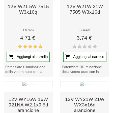
12V W21 5W 7515
12V W21W 21W
W3x16q
7505 W3x16d
Osram
Osram
4,71 €
3,74 €
Aggiungi al carrello
Aggiungi al carrello
Potenziate l'illuminazione
Potenziate l'illuminazione
della vostra auto con la
della vostra auto con la
potente lampadina da 12 V
potente lampadina per auto
per auto. Illuminate la strada
da 12 V - W21W 21W 7505
e...
W3x16d....
12V WY16W 16W
12V WY21W 21W
921NA W2.1x9.5d
WX3x16d
arancione
arancione