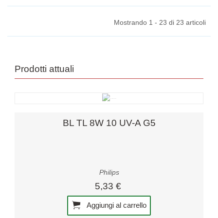
12V per auto - 3860.
BA9s da 12V. Illuminate la
Illuminate la...
strada e...
Mostrando 1 - 23 di 23 articoli
Prodotti attuali
BL TL 8W 10 UV-A G5
Philips
5,33 €
Aggiungi al carrello