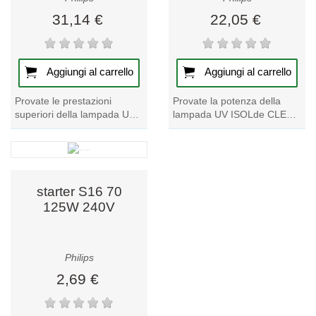
31,14 €
22,05 €
Aggiungi al carrello
Aggiungi al carrello
Provate le prestazioni
Provate la potenza della
superiori della lampada UV
lampada UV ISOLde CLEO
ISOLde CLEO F24 T12 R
Professional F59 T12 R 80w
40w G13 600mm,
G13 1500mm, una scelta di
un'aggiunta unica ai vostri...
alto livello per...
starter S16 70
125W 240V
Philips
2,69 €