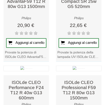
AdvantaF59 T12 R
Compact SR 25w
raggi solari.
80w G13 1500mm
G5 520mm
Ordina oggi la tua lampada per solarium e ottieni
un'abbronzatura sicura e naturale!
Philips
Philips
20,90 €
22,65 €
Aggiungi al carrello
Aggiungi al carrello
Provate la potenza di
Provate la potenza della
ISOLde CLEO AdvantaF59
lampada UV ISOLde CLEO
T12 R 80w G13 1500mm,
Compact SR 25w G5
una lampada UV di altissimo
520mm, una scelta di
livello per lettini...
prim'ordine tra le lampade
per...
ISOLde CLEO
ISOLde CLEO
Performance F24
Professional F59
T12 R 40w G13
T12 R 80w G13
600mm
1500mm
Philips
Philips