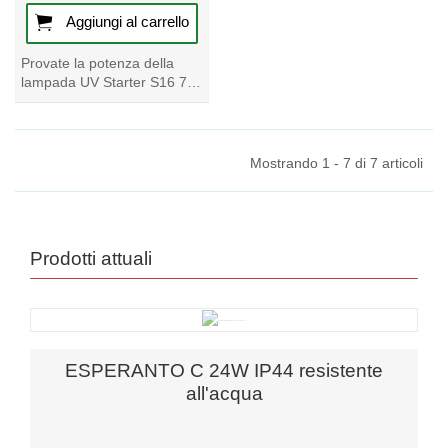
Aggiungi al carrello
Provate la potenza della
lampada UV Starter S16 70
125W 240V, un must per i
vostri lettini abbronzanti UV.
Assicura...
Mostrando 1 - 7 di 7 articoli
Prodotti attuali
ESPERANTO C 24W IP44 resistente
all'acqua