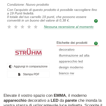
Condizione:
Nuovo prodotto
Con l'acquisto di questo prodotto è possibile raccogliere fino
a
19
Punti fedeltà.
Il totale del tuo carrello
19
punti, che possono essere
convertiti in un buono del valore di
0,38 €
.
Nessuna recensione al momento
Etichette dei prodotti
Etich
decorativo
illuminazione ad alta
apparecchio led
Aggiungi in comparazione
design moderno
bianco nw
Stampa PDF
Elevate il vostro spazio con
EMMA
, il moderno
apparecchio
decorativo a
LED
da
parete
che inonda la
vostra stanza di un'incantevole luce indiretta. Scoprite il