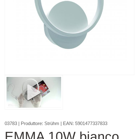
03783
| Produttore:
Strühm
| EAN:
5901477337833
EMMA 10W bianco