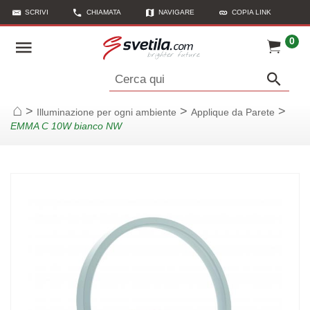
SCRIVI
CHIAMATA
NAVIGARE
COPIA LINK
0
Cerca qui
>
>
>
Illuminazione per ogni ambiente
Applique da Parete
Casa
EMMA C 10W bianco NW