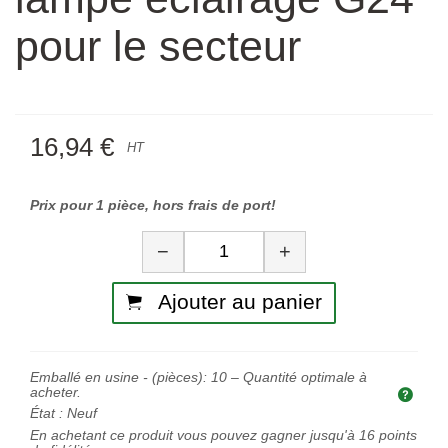
pour le secteur
16,94 €
HT
Prix pour 1 pièce, hors frais de port!
Quantité
−
+
Ajouter au panier
Emballé en usine - (pièces):
10
– Quantité optimale à
acheter.
Quan
État :
Neuf
En achetant ce produit vous pouvez gagner jusqu'à
16
points