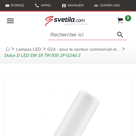
ÉCRIVEZ
APPEL
NAVIGUER
COPIER LIEN
0
Rechercher ici
>
>
>
Lampes LED
G24 - pour le secteur commercial et...
Page d'accueil
Dulux D LED EM 18 7W 830 2P G24d 2