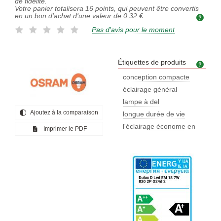
de fidélité.
Votre panier totalisera
16
points, qui peuvent être convertis
en un bon d'achat d'une valeur de
0,32 €
.
Pas d'avis pour le moment
Étiquettes de produits
Étiq
conception compacte
éclairage général
lampe à del
Ajoutez à la comparaison
longue durée de vie
l'éclairage économe en
Imprimer le PDF
énergie