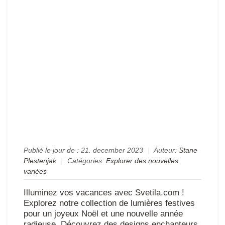
lum
sci
!
Jo
No
et
bo
an
20
!
✨
Publié le jour de :
21. december 2023
|
Auteur:
Stane
Plestenjak
|
Catégories:
Explorer des nouvelles
variées
Illuminez vos vacances avec Svetila.com !
Explorez notre collection de lumières festives
pour un joyeux Noël et une nouvelle année
radieuse. Découvrez des designs enchanteurs