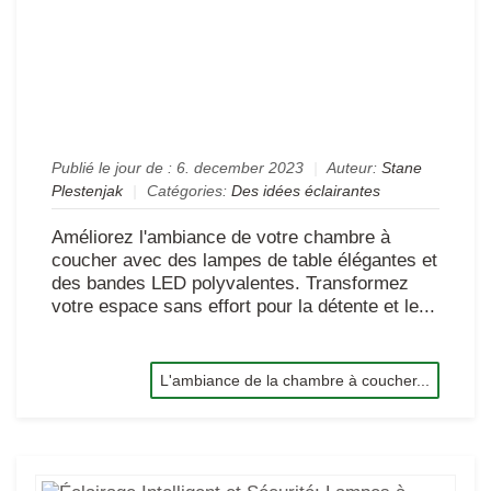
LE
po
tra
les
es
Publié le jour de :
6. december 2023
|
Auteur:
Stane
Plestenjak
|
Catégories:
Des idées éclairantes
Améliorez l'ambiance de votre chambre à
coucher avec des lampes de table élégantes et
des bandes LED polyvalentes. Transformez
votre espace sans effort pour la détente et le...
L'ambiance de la chambre à coucher...
Écl