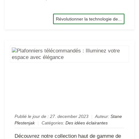
Révolutionner la technologie de...
Pla
té
:
Ill
vot
es
av
él
Publié le jour de :
27. december 2023
|
Auteur:
Stane
Plestenjak
|
Catégories:
Des idées éclairantes
Découvrez notre collection haut de gamme de