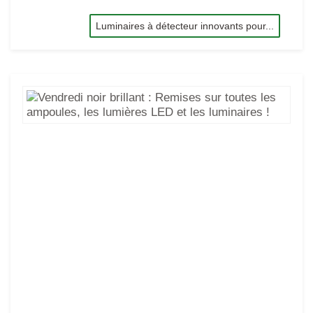
Luminaires à détecteur innovants pour...
Ven
noi
bril
:
Re
sur
tou
les
am
les
lum
LE