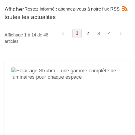
Afficher
Restez informé : abonnez-vous à notre flux RSS
toutes les actualités
1
2
3
4
Affichage 1 à 14 de 46
articles
Écl
St
–
un
ga
co
de
lum
po