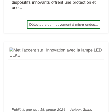
dispositifs innovants offrent une protection et
une...
Détecteurs de mouvement à micro-ondes...
Me
l'a
sur
l'i
av
la
la
LE
UL
Publié le jour de :
18. januar 2024
|
Auteur:
Stane