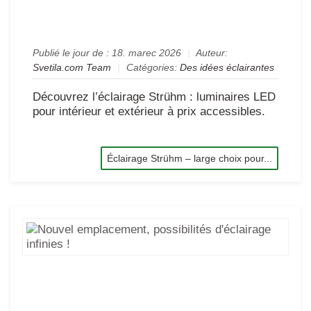
ch
es
Publié le jour de :
18. marec 2026
|
Auteur:
Svetila.com Team
|
Catégories:
Des idées éclairantes
Découvrez l’éclairage Strühm : luminaires LED
pour intérieur et extérieur à prix accessibles.
Éclairage Strühm – large choix pour...
No
em
pos
d'é
inf