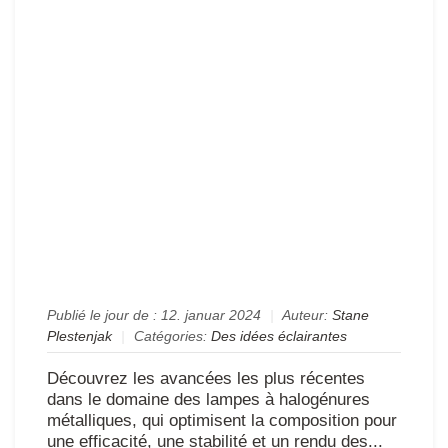
ha
mét
ou
la
voi
à
un
écl
éc
en
éne
Publié le jour de :
12. januar 2024
|
Auteur:
Stane
Plestenjak
|
Catégories:
Des idées éclairantes
Découvrez les avancées les plus récentes
dans le domaine des lampes à halogénures
métalliques, qui optimisent la composition pour
une efficacité, une stabilité et un rendu des...