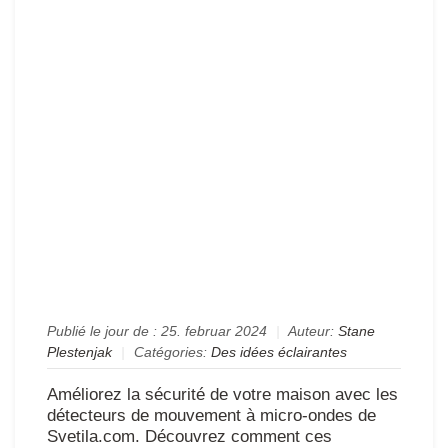
le
con
à
dom
gr
au
dét
de
mo
à
mic
on
Publié le jour de :
25. februar 2024
|
Auteur:
Stane
Plestenjak
|
Catégories:
Des idées éclairantes
Améliorez la sécurité de votre maison avec les
détecteurs de mouvement à micro-ondes de
Svetila.com. Découvrez comment ces