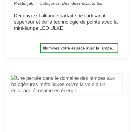
Plestenjak
|
Catégories:
Des idées éclairantes
Découvrez l'alliance parfaite de l'artisanat
supérieur et de la technologie de pointe avec la
mini-lampe LED ULKE
Illuminez votre espace avec la lampe...
Un
pe
da
le
do
de
la
au