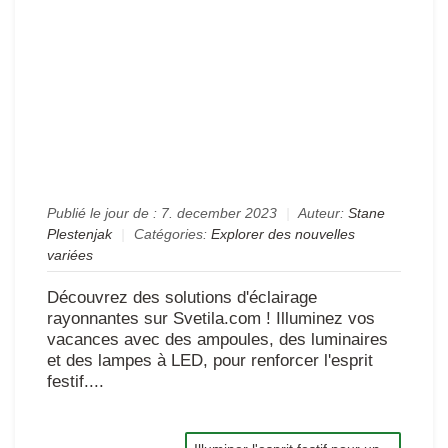
en
pré
de
la
nou
an
!
Publié le jour de :
7. december 2023
|
Auteur:
Stane
Plestenjak
|
Catégories:
Explorer des nouvelles
variées
Découvrez des solutions d'éclairage
rayonnantes sur Svetila.com ! Illuminez vos
vacances avec des ampoules, des luminaires
et des lampes à LED, pour renforcer l'esprit
festif....