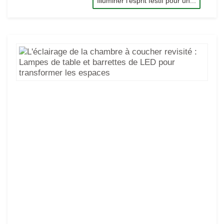
Illuminer l'esprit festif pour un...
L'é
de
la
ch
à
co
rev
:
La
de
tab
et
bar
de