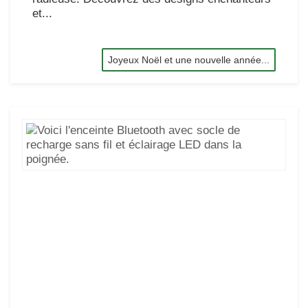
et...
Joyeux Noël et une nouvelle année...
Voi
l'e
Blu
av
soc
de
rec
sa
fil
et
écl