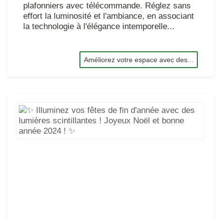
plafonniers avec télécommande. Réglez sans
effort la luminosité et l'ambiance, en associant
la technologie à l'élégance intemporelle...
Améliorez votre espace avec des...
✨
Ill
vo
fêt
de
fin
d'
av
de