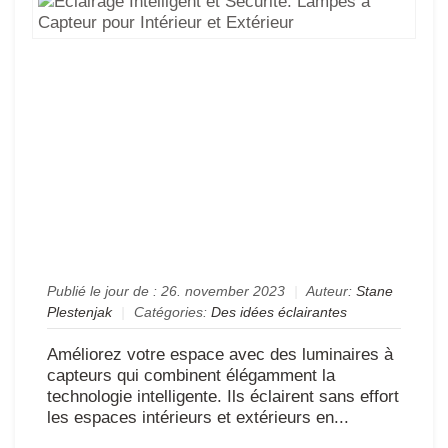
Int
et
Séc
La
à
Ca
po
Int
et
Ext
Publié le jour de :
26. november 2023
|
Auteur:
Stane
Plestenjak
|
Catégories:
Des idées éclairantes
Améliorez votre espace avec des luminaires à
capteurs qui combinent élégamment la
technologie intelligente. Ils éclairent sans effort
les espaces intérieurs et extérieurs en...