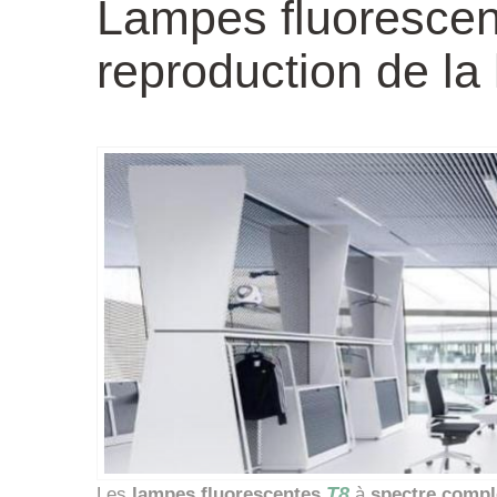
Lampes fluorescen
reproduction de la
T8
Les
lampes
fluorescentes
à
spectre
compl