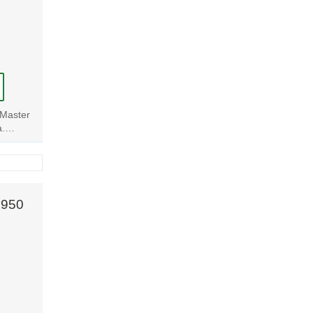
ge plein
et plus
euvent
 Master
.
t qui
t visuel
 950
 impact