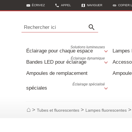
ÉCRIVEZ
APPEL
NAVIGUER
COPIER 
Rechercher ici
Solutions lumineuses
Éclairage pour chaque espace
Lampes
Éclairage dynamique
Bandes LED pour éclairage
Accessoi
Ampoules de remplacement
Ampoule
Éclairage spécialisé
spéciales
>
>
>
Tubes et fluorescentes
Lampes fluorescentes
Page d'accueil