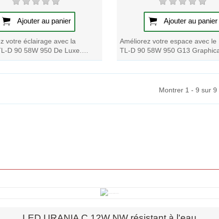
Ajouter au panier
Ajouter au panier
z votre éclairage avec la
Améliorez votre espace avec le
TL-D 90 58W 950 De Luxe.
TL-D 90 58W 950 G13 Graphica
ez d'une luminosité et d'une
Obtenez des effets de lumière
...
étonnants et des...
Montrer 1 - 9 sur 9
Aperçu rapide
LED URANIA C 12W NW résistant à l'eau