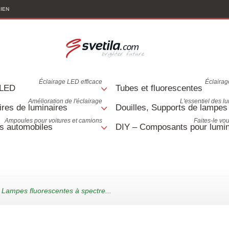
LIEN
Éclairage LED efficace
Éclairage
 LED
Tubes et fluorescentes
Amélioration de l'éclairage
L'essentiel des l
res de luminaires
Douilles, Supports de lampes
Ampoules pour voitures et camions
Faites-le v
s automobiles
DIY – Composants pour lumin
Lampes fluorescentes à spectre...