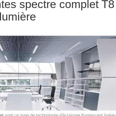
tes spectre complet T8
 lumière
et
sont un type de technologie d'éclairage fluorescent linéai