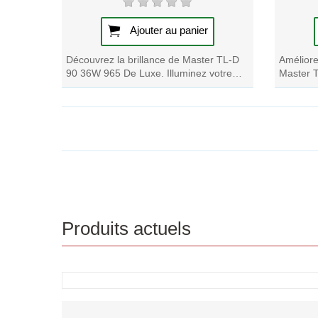
Ajouter au panier
Découvrez la brillance de Master TL-D
Améliore
90 36W 965 De Luxe. Illuminez votre
Master 
espace avec ce tube fluorescent de
Bénéfici
haute...
efficacité
Produits actuels