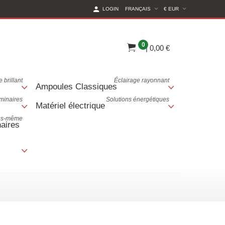
(CURRENT CURREN
LOGIN
FRANÇAIS
€ EUR
0
|
0,00 €
 brillant
Éclairage rayonnant
Ampoules Classiques
uminaires
Solutions énergétiques
Matériel électrique
ous-même
aires