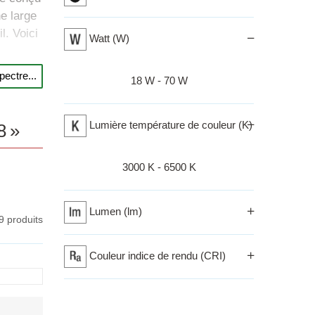
e large
l. Voici
Watt (W)
ectre...
Izberi razpon
18 W - 70 W
e
(25
Lumière température de couleur (K)
8 »
Izberi razpon
3000 K - 6500 K
 et riche
Lumen (lm)
9 produits
Couleur indice de rendu (CRI)
s
urs, ce
es