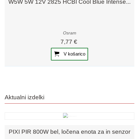
W5W 5W 12V 2825 HCBI Cool Blue Intense...
Osram
7,77 €
V košarico
Aktualni izdelki
PIXI PIR 800W bel, ločena enota za in senzor