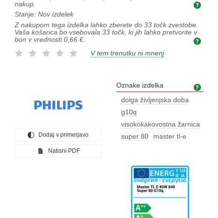
nakup.
Opti
Stanje:
Nov izdelek
Z nakupom tega izdelka lahko zberete do
33
točk zvestobe.
Vaša košarica bo vsebovala
33
točk, ki jih lahko pretvorite v
bon v vrednosti
0,66 €
.
V tem trenutku ni mnenj
Oznake izdelka
Ozna
dolga življenjska doba
g10q
visokokakovostna žarnica
Dodaj v primerjavo
super 80
master tl-e
Natisni PDF