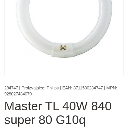
284747
| Proizvajalec:
Philips
| EAN:
8711500284747
| MPN:
928027484070
Master TL 40W 840
super 80 G10q