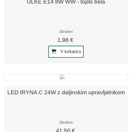
ULKE E14 8W WW - toplo bela
Strühm
1,98 €
V košarico
LED IRYNA C 24W z daljinskim upravljalnikom
Strühm
41,50 €