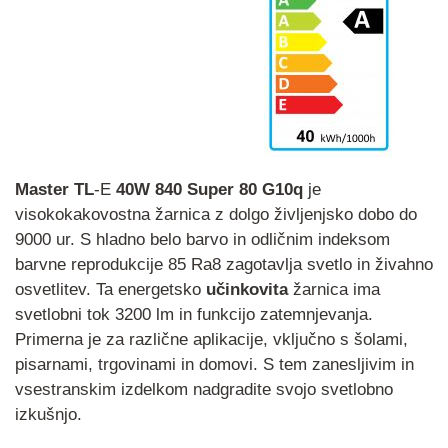
Master
TL
-E
40W
840
Super
80
G10q
je
visokokakovostna žarnica z dolgo življenjsko dobo do
9000 ur. S hladno belo barvo in odličnim indeksom
barvne reprodukcije 85 Ra8 zagotavlja svetlo in živahno
osvetlitev. Ta energetsko
učinkovita
žarnica ima
svetlobni tok 3200 lm in funkcijo zatemnjevanja.
Primerna je za različne aplikacije, vključno s šolami,
pisarnami, trgovinami in domovi. S tem zanesljivim in
vsestranskim izdelkom nadgradite svojo svetlobno
izkušnjo.