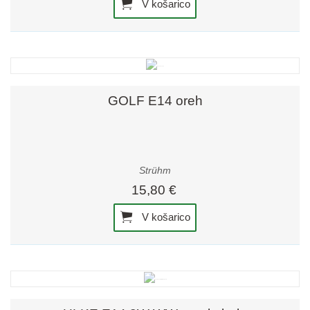
V košarico
GOLF E14 oreh
Strühm
15,80 €
V košarico