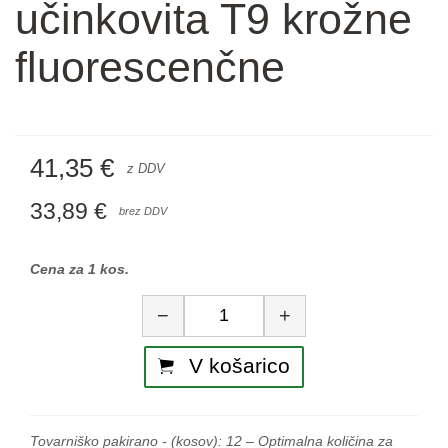
učinkovita T9 krožne
fluorescenčne
41,35 €
z DDV
33,89 €
brez DDV
Cena za 1 kos.
Količina
−
+
V košarico
Tovarniško pakirano - (kosov):
12
– Optimalna količina za