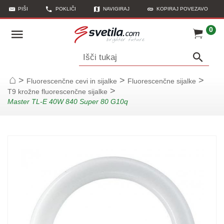
PIŠI
POKLIČI
NAVIGIRAJ
KOPIRAJ POVEZAVO
0
Išči tukaj
>
>
>
Fluorescenčne cevi in sijalke
Fluorescenčne sijalke
Začetna stran
>
T9 krožne fluorescenčne sijalke
Master TL-E 40W 840 Super 80 G10q