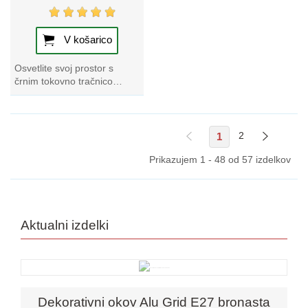
V košarico
Osvetlite svoj prostor s
črnim tokovno tračnico
TRACK 1M, ki je izstopajoč v
naši zbirki svetilk Track.
Izkusite...
1
2
Prikazujem 1 - 48 od 57 izdelkov
Aktualni izdelki
Dekorativni okov Alu Grid E27 bronasta