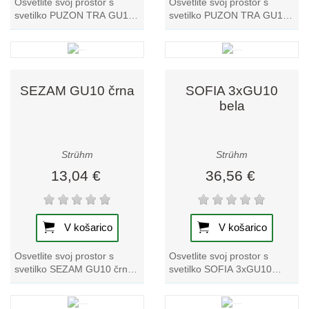
Osvetlite svoj prostor s
Osvetlite svoj prostor s
svetilko PUZON TRA GU10
svetilko PUZON TRA GU10
bela zlata track light. Ta
črna zlata track light. Ta
edinstveni kos iz naše zbirke
edinstvena tračna svetilka
tračnih...
ponuja...
SEZAM GU10 črna
SOFIA 3xGU10
bela
Strühm
Strühm
13,04 €
36,56 €
V košarico
V košarico
Osvetlite svoj prostor s
Osvetlite svoj prostor s
svetilko SEZAM GU10 črna
svetilko SOFIA 3xGU10
track light. Ta tračna svetilka
bela. Ta edinstvena tračna
je idealna za izboljšanje
svetilka ponuja elegantno
vsakega...
obliko in odlično...