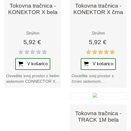
Tokovna tračnica -
Tokovna tračnica -
KONEKTOR X bela
KONEKTOR X črna
Strühm
Strühm
5,92 €
5,92 €
V košarico
V košarico
Osvetlite svoj prostor s
Osvetlite svoj prostor z belim
črnim sistemom
sistemom CONNECTOR X,
CONNECTOR X, ki izstopa v
ki izstopa v naši zbirki
naši zbirki tračnih svetilk.
tračnih svetilk. Izkusite
Izkusite vrhunski...
vrhunski...
Tokovna tračnica -
TRACK 1M bela