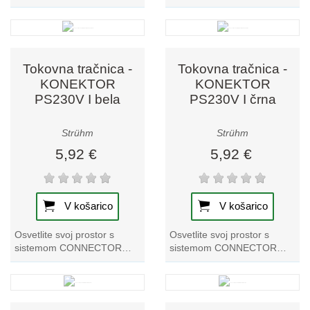
CONNECTOR L, ki izstopa v
CONNECTOR L, ki izstopa v
naši zbirki tračnih svetilk.
naši zbirki tračnih svetilk.
Izkusite...
Izkusite...
Tokovna tračnica -
Tokovna tračnica -
KONEKTOR
KONEKTOR
PS230V I bela
PS230V I črna
Strühm
Strühm
5,92 €
5,92 €
V košarico
V košarico
Osvetlite svoj prostor s
Osvetlite svoj prostor s
sistemom CONNECTOR
sistemom CONNECTOR
PS230V I bela track system,
PS230V I črna track. Ta
ki izstopa v naši zbirki
izstopajoča kolekcija tračnih
tračnih svetilk....
svetilk ponuja...