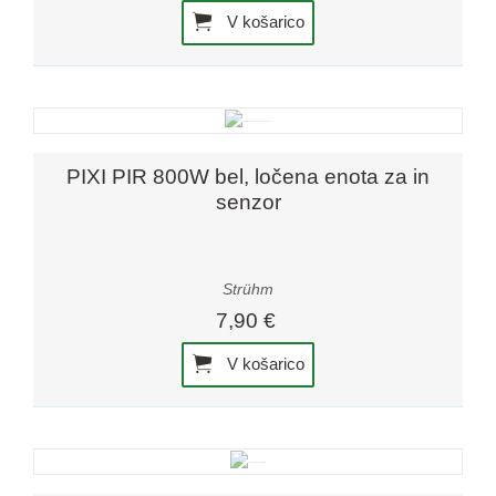
V košarico
PIXI PIR 800W bel, ločena enota za in
senzor
Strühm
7,90 €
V košarico