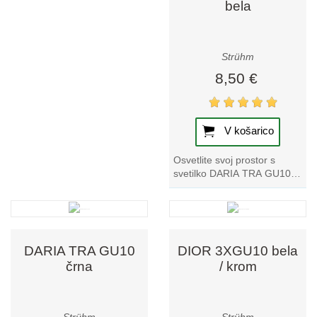
glede funkcionalnosti in videza.
bela
Strühm
8,50 €
V košarico
Osvetlite svoj prostor s
svetilko DARIA TRA GU10
bela track light. Izstopa v
naši zbirki tračnih svetilk, saj
ponuja...
DARIA TRA GU10
DIOR 3XGU10 bela
črna
/ krom