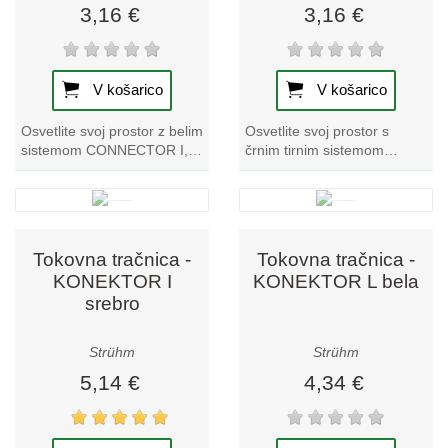
3,16 €
3,16 €
V košarico
V košarico
Osvetlite svoj prostor z belim
Osvetlite svoj prostor s
sistemom CONNECTOR I, ki
črnim tirnim sistemom
izstopa v naši zbirki tračnih
CONNECTOR I, ki izstopa v
svetilk. Izkusite vrhunski...
naši zbirki tračnih svetilk.
Izkusite...
Tokovna tračnica -
Tokovna tračnica -
KONEKTOR I
KONEKTOR L bela
srebro
Strühm
Strühm
5,14 €
4,34 €