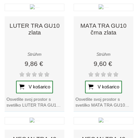
zbirki tračnih svetilk, saj
kosu iz naše zbirke tračnih
ponuja...
svetilk...
LUTER TRA GU10
MATA TRA GU10
zlata
črna zlata
Strühm
Strühm
9,86 €
9,60 €
V košarico
V košarico
Osvetlite svoj prostor s
Osvetlite svoj prostor s
svetilko LUTER TRA GU10
svetilko MATA TRA GU10
Gold. Ta izstopajoči kos iz
črna zlata track light. Gre za
naše kolekcije tračnih svetilk
edinstven dodatek k naši
ponuja...
zbirki...