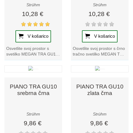
Strühm
Strühm
10,28 €
10,28 €
V košarico
V košarico
Osvetlite svoj prostor s
Osvetlite svoj prostor s črno
svetilko MEGAN TRA GU10
tračno svetilko MEGAN TRA
bela track light. Ta
GU10. Ta edinstveni kos iz
edinstvena tračna svetilka je
naše zbirke tračnih svetilk
idealna za...
ponuja...
PIANO TRA GU10
PIANO TRA GU10
srebrna črna
zlata črna
Strühm
Strühm
9,86 €
9,86 €