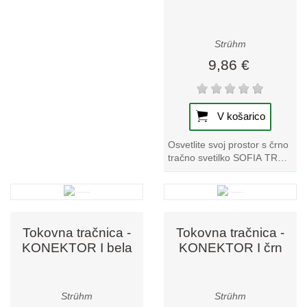
Strühm
9,86 €
V košarico
Osvetlite svoj prostor s črno
tračno svetilko SOFIA TRA
GU10. Ta svetilka je kot
nalašč za izboljšanje
vsakega...
Tokovna tračnica -
Tokovna tračnica -
KONEKTOR I bela
KONEKTOR I črn
Strühm
Strühm