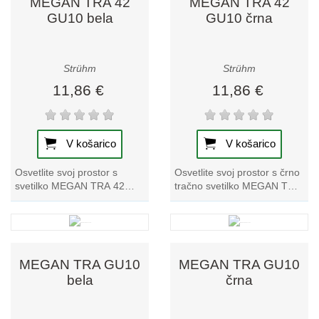
MEGAN TRA 42
MEGAN TRA 42
GU10 bela
GU10 črna
Strühm
Strühm
11,86 €
11,86 €
V košarico
V košarico
Osvetlite svoj prostor s
Osvetlite svoj prostor s črno
svetilko MEGAN TRA 42
tračno svetilko MEGAN TRA
GU10 bela track light. Ta
42 GU10. Ta edinstvena
edinstveni izdelek iz naše
tračna svetilka ponuja
kolekcije tračnih...
elegantno...
MEGAN TRA GU10
MEGAN TRA GU10
bela
črna