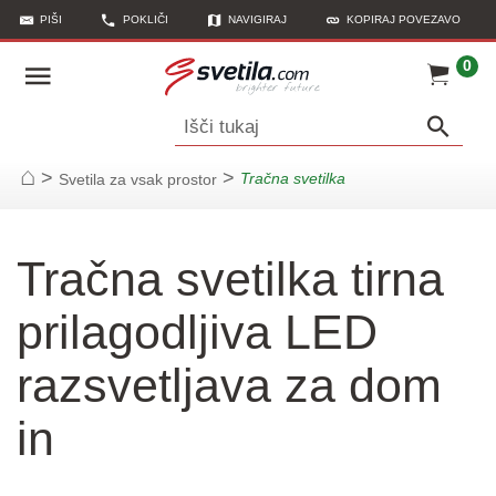
PIŠI
POKLIČI
NAVIGIRAJ
KOPIRAJ POVEZAVO
0
Išči tukaj
>
>
Tračna svetilka
Svetila za vsak prostor
Začetna stran
Tračna svetilka tirna
prilagodljiva LED
razsvetljava za dom
in