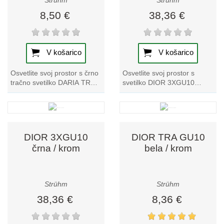
Strühm
Strühm
8,50 €
38,36 €
V košarico
V košarico
Osvetlite svoj prostor s črno
Osvetlite svoj prostor s
tračno svetilko DARIA TRA
svetilko DIOR 3XGU10
GU10. Ta izstopajoči kos iz
bela/krom. Popolna
naše zbirke tračnih svetilk...
kombinacija sloga in
funkcionalnosti za vsako...
DIOR 3XGU10
DIOR TRA GU10
črna / krom
bela / krom
Strühm
Strühm
38,36 €
8,36 €