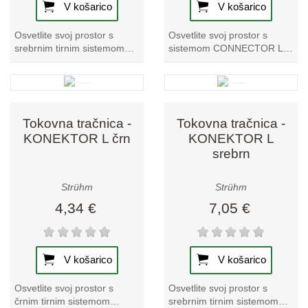
V košarico
V košarico
Osvetlite svoj prostor s
Osvetlite svoj prostor s
srebrnim tirnim sistemom
sistemom CONNECTOR L
CONNECTOR I, ki izstopa v
bela track. Ta edinstvena
naši zbirki tračnih svetilk.
tračna svetilka ponuja
Izkusite...
elegantno obliko in...
Tokovna tračnica -
Tokovna tračnica -
KONEKTOR L črn
KONEKTOR L
srebrn
Strühm
Strühm
4,34 €
7,05 €
V košarico
V košarico
Osvetlite svoj prostor s
Osvetlite svoj prostor s
črnim tirnim sistemom
srebrnim tirnim sistemom