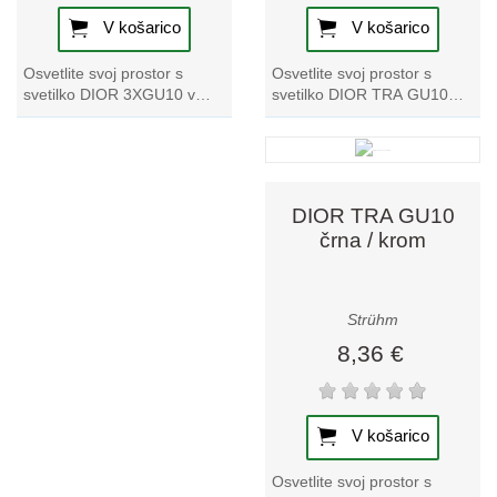
V košarico
V košarico
Osvetlite svoj prostor s
Osvetlite svoj prostor s
svetilko DIOR TRA GU10
svetilko DIOR 3XGU10 v
belo/krom. Popolna
črni/krom barvi. Ta
kombinacija sloga in
edinstveni, elegantni
funkcionalnosti za vsako...
dodatek k naši zbirki...
DIOR TRA GU10
črna / krom
Strühm
8,36 €
V košarico
Osvetlite svoj prostor s