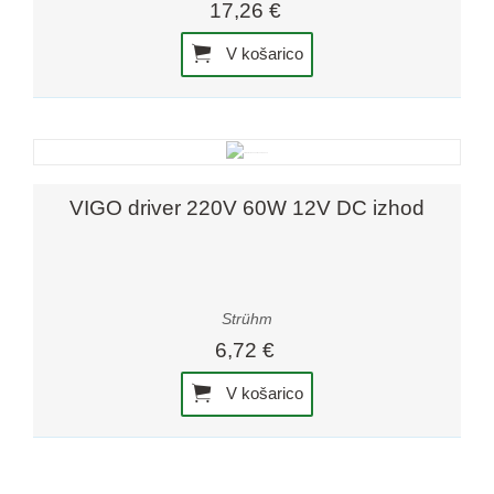
17,26 €
V košarico
VIGO driver 220V 60W 12V DC izhod
Strühm
6,72 €
V košarico