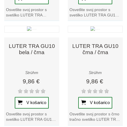
Osvetlite svoj prostor s
Osvetlite svoj prostor s
svetilko LUTER TRA
svetilko LUTER TRA GU10 v
4xGU10 črne barve. Ta
beli barvi. Ta edinstvena
edinstvena tračna svetilka
tračna svetilka ponuja
ponuja elegantno obliko...
elegantno obliko...
LUTER TRA GU10
LUTER TRA GU10
bela / črna
črna / črna
Strühm
Strühm
9,86 €
9,86 €
V košarico
V košarico
Osvetlite svoj prostor s
Osvetlite svoj prostor s črno
svetilko LUTER TRA GU10
tračno svetilko LUTER TRA
bela/črna. Izstopa v naši
GU10. V tem izstopajočem