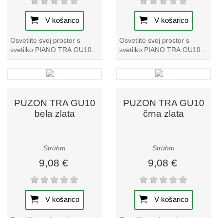
V košarico
V košarico
Osvetlite svoj prostor s
Osvetlite svoj prostor s
svetilko PIANO TRA GU10
svetilko PIANO TRA GU10
srebrna črna track light.
zlata črna track light, ki je
Odlična je za izboljšanje
edinstven dodatek k naši
ambienta in...
zbirki...
PUZON TRA GU10
PUZON TRA GU10
bela zlata
črna zlata
Strühm
Strühm
9,08 €
9,08 €
V košarico
V košarico