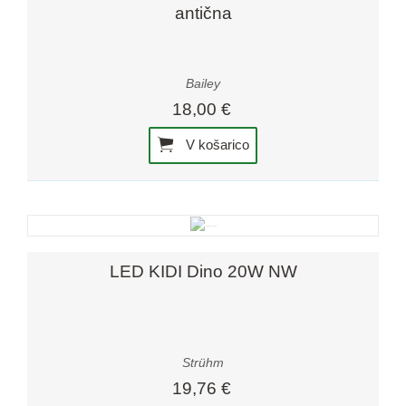
antična
Bailey
18,00 €
V košarico
LED KIDI Dino 20W NW
Strühm
19,76 €