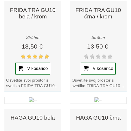
FRIDA TRA GU10
FRIDA TRA GU10
bela / krom
črna / krom
Strühm
Strühm
13,50 €
13,50 €
V košarico
V košarico
Osvetlite svoj prostor s
Osvetlite svoj prostor s
svetilko FRIDA TRA GU10
svetilko FRIDA TRA GU10
bela/krom. Ta tračna svetilka
črna/krom. Ta tračna svetilka
je kot nalašč za sodobne
je eleganten dodatek k
interierje,...
vsakemu dekorju...
HAGA GU10 bela
HAGA GU10 črna