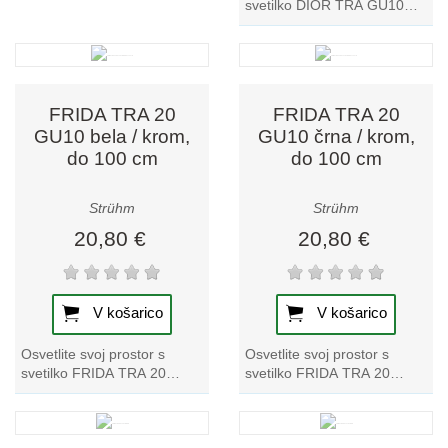
svetilko DIOR TRA GU10
črna/krom. Popolna
kombinacija sloga in
funkcionalnosti za vse...
FRIDA TRA 20
FRIDA TRA 20
GU10 bela / krom,
GU10 črna / krom,
do 100 cm
do 100 cm
Strühm
Strühm
20,80 €
20,80 €
V košarico
V košarico
Osvetlite svoj prostor s
Osvetlite svoj prostor s
svetilko FRIDA TRA 20
svetilko FRIDA TRA 20
GU10 belo/krom, ki se
GU10 črna/krom, ki se
nahaja v dolžini 100 cm.
nahaja v dolžini 100 cm.
Izkusite vrhunsko...
Izkusite vrhunsko...