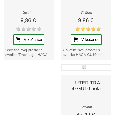
Strühm
Strühm
9,86 €
9,86 €
V košarico
V košarico
Osvetlite svoj prostor s
Osvetlite svoj prostor s
svetilko HAGA GU10 črne
svetilko Track Light HAGA
barve. Ta izstopajoča tračna
GU10 bela. Ta izjemen kos
svetilka ponuja elegantno
iz naše zbirke tračnih svetilk
zasnovo in...
ponuja...
LUTER TRA
4xGU10 bela
Strühm
47,42 €