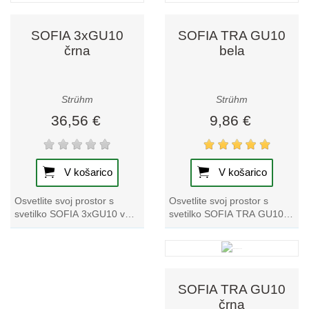
SOFIA 3xGU10
SOFIA TRA GU10
črna
bela
Strühm
Strühm
36,56 €
9,86 €
V košarico
V košarico
Osvetlite svoj prostor s
Osvetlite svoj prostor s
svetilko SOFIA TRA GU10
svetilko SOFIA 3xGU10 v
bela track light. Odlična je za
elegantni črni barvi. Ta
izboljšanje ambienta in
tračna svetilka je odlična za
poudarjanje...
izboljšanje...
SOFIA TRA GU10
črna