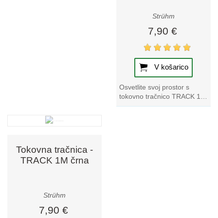
Strühm
7,90 €
V košarico
Osvetlite svoj prostor s
tokovno tračnico TRACK 1M
bela track, ki izstopa iz naše
zbirke svetilk Track.
Izkusite...
Tokovna tračnica -
TRACK 1M črna
Strühm
7,90 €