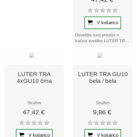
V košarico
Osvetlite svoj prostor s
tračno svetilko LUTER TRA
4xGU10 bela, ki izstopa v
naši zbirki tračnih svetilk.
Izkusite...
LUTER TRA
LUTER TRA GU10
4xGU10 črna
bela / bela
Strühm
Strühm
47,42 €
9,86 €
V košarico
V košarico