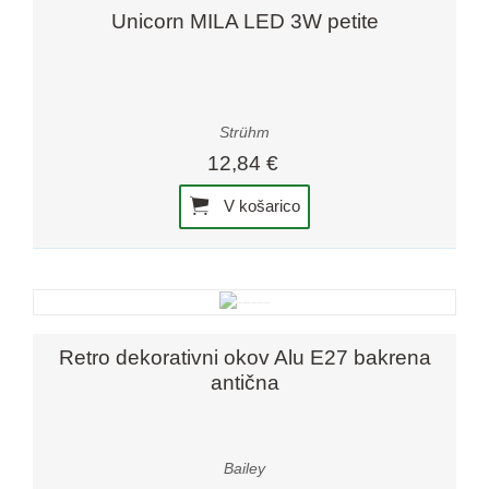
Unicorn MILA LED 3W petite
Strühm
12,84 €
V košarico
Retro dekorativni okov Alu E27 bakrena
antična
Bailey