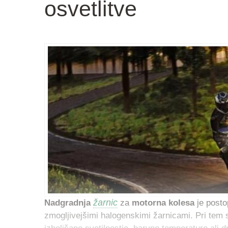
osvetlitve
žarnic
Nadgradnja
za
motorna
kolesa
je post
zmogljivejšimi halogenskimi žarnicami. Pri tem