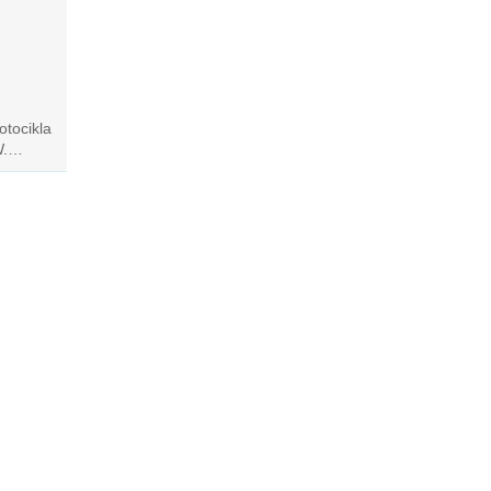
jati ali
oče
otocikla
.
tlitve
belo
ljave,
i iščejo
gradnja
eprosto