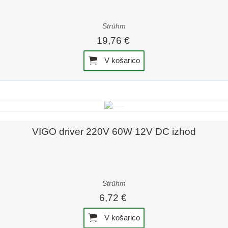
Strühm
19,76 €
V košarico
Hiter pregled
VIGO driver 220V 60W 12V DC izhod
Strühm
6,72 €
V košarico