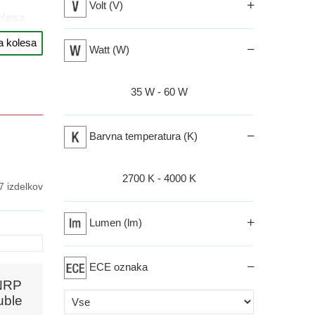
Volt (V)
lesa.
a kolesa
ve z
Watt (W)
erjavi s
bnost,
Izberi razpon
35 W - 60 W
Barvna temperatura (K)
barvna
Izberi razpon
2700 K - 4000 K
7 izdelkov
nimi
Lumen (lm)
lepitev
ECE oznaka
no ter
NRP
Izberi kriterij
uble