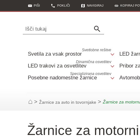
PIŠI
POKLIČI
NAVIGIRAJ
KOPIRAJ P
Išči tukaj
Svetlobne rešitve
Svetila za vsak prostor
LED žar
Dinamična osvetlitev
LED trakovi za osvetlitev
Pribor za
Specializirana osvetlitev
Posebne nadomestne žarnice
Avtomobi
>
>
Žarnice za motorn
Žarnice za avto in tovornjake
Začetna stran
Žarnice za motorn