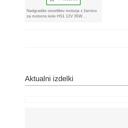
Nadgradite osvetlitev motorja z žarnico
za motorno kolo HS1 12V 35W.
Izboljšajte svojo vožnjo z vrhunsko
kakovostjo,...
Aktualni izdelki