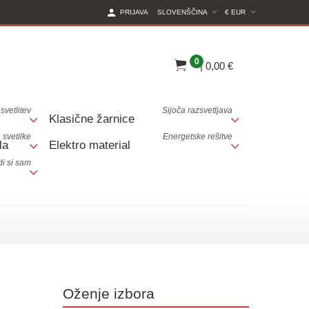
(CURRENT CURREN
PRIJAVA
SLOVENŠČINA
€ EUR
0
|
0,00 €
svetlitev
Sijoča razsvetljava
Klasične žarnice
 svetilke
Energetske rešitve
la
Elektro material
i si sam
Oženje izbora