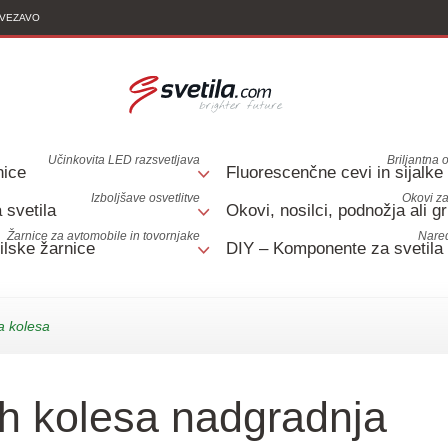
OVEZAVO
Učinkovita LED razsvetljava
Briljantna o
nice
Fluorescenčne cevi in sijalke
Izboljšave osvetlitve
Okovi za
 svetila
Okovi, nosilci, podnožja ali gr
Žarnice za avtomobile in tovornjake
Nared
lske žarnice
DIY – Komponente za svetila
a kolesa
ih kolesa nadgradnja