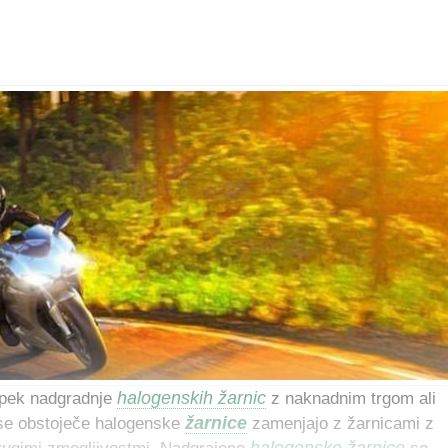
halogenskih žarnic
opek nadgradnje
z naknadnim trgom ali
žarnice
 se obstoječe halogenske
zamenjajo z žarnicami z
halogenske žarnice