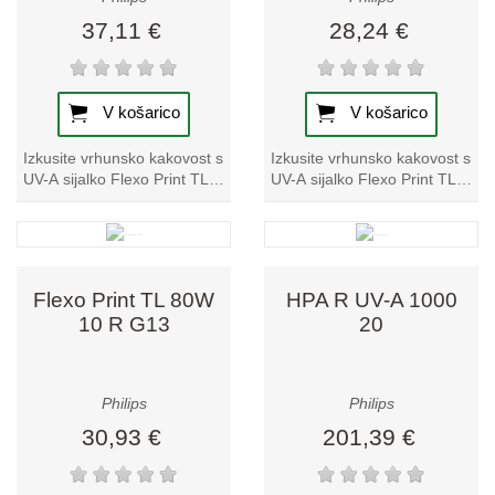
izboljšajte kakovost svojih tiskanih in grafičnih del!
37,11 €
28,24 €
V košarico
V košarico
Izkusite vrhunsko kakovost s
Izkusite vrhunsko kakovost s
UV-A sijalko Flexo Print TL
UV-A sijalko Flexo Print TL
140W 03 G13, ki izstopa v
60W 10 R G13. Ta
naši ponudbi reprografskih
reprografska sijalka ponuja
svetilk...
neprimerljivo...
Flexo Print TL 80W
HPA R UV-A 1000
10 R G13
20
Philips
Philips
30,93 €
201,39 €