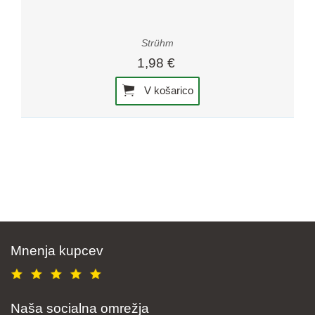
Strühm
1,98 €
V košarico
Mnenja kupcev
Naša socialna omrežja