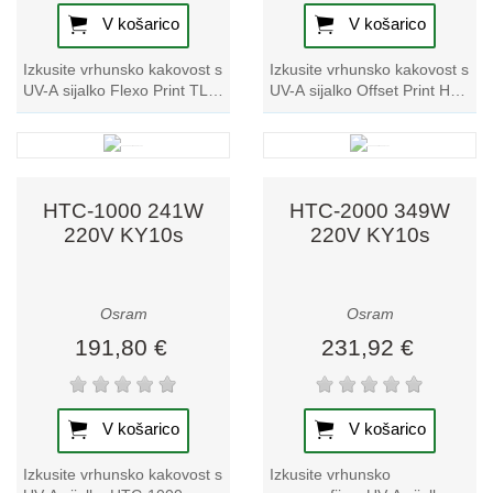
V košarico
V košarico
Izkusite vrhunsko kakovost s
Izkusite vrhunsko kakovost s
UV-A sijalko Flexo Print TL
UV-A sijalko Offset Print HPA
80W 10 R G13. Ta
R UV-A 1000 20, ki izstopa v
reprografska sijalka ponuja
naši ponudbi reprografskih...
neprimerljivo...
HTC-1000 241W
HTC-2000 349W
220V KY10s
220V KY10s
Osram
Osram
191,80 €
231,92 €
V košarico
V košarico
Izkusite vrhunsko kakovost s
Izkusite vrhunsko