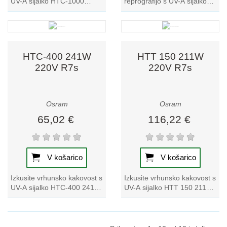
UV-A sijalko HTC-1000
reprografijo s UV-A sijalko
241W 220V KY10s. Idealna
HTC-2000 349W 220V
je za reprografijo, saj
KY10s. Sprostite njeno moč
ponuja...
za neprimerljivo jasnost...
HTC-400 241W
HTT 150 211W
220V R7s
220V R7s
Osram
Osram
65,02 €
116,22 €
V košarico
V košarico
Izkusite vrhunsko kakovost s
Izkusite vrhunsko kakovost s
UV-A sijalko HTC-400 241W
UV-A sijalko HTT 150 211W
220V R7s. Ta sijalka je
220V R7s, ki izstopa v naši
idealna za vse vaše
ponudbi svetilk za
potrebe...
reprografijo...