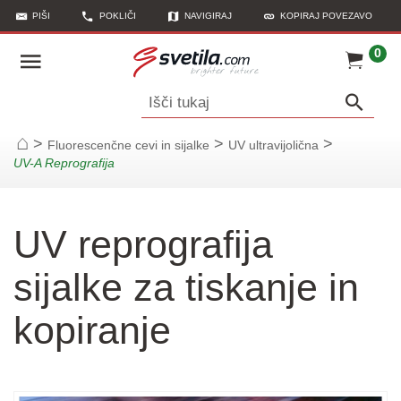
PIŠI
POKLIČI
NAVIGIRAJ
KOPIRAJ POVEZAVO
0
Išči tukaj
>
>
>
Fluorescenčne cevi in sijalke
UV ultravijolična
Začetna stran
UV-A Reprografija
UV reprografija
sijalke za tiskanje in
kopiranje