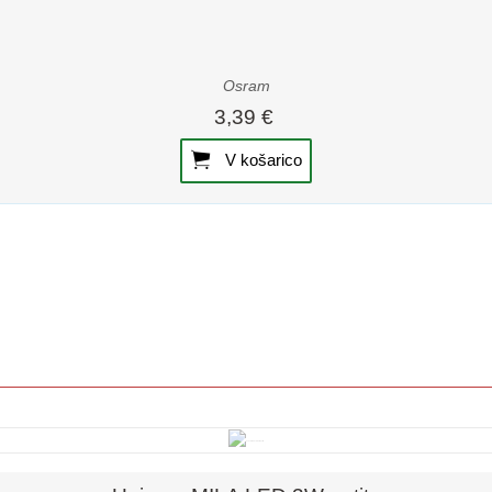
Osram
3,39 €
V košarico
Hiter pregled