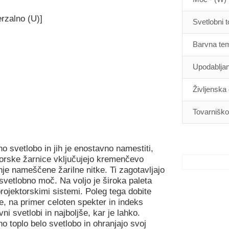
rzalno (U)]
Svetlobni t
Barvna tem
Upodabljan
Življenska 
Tovarniško
 svetlobo in jih je enostavno namestiti,
ktorske žarnice vključujejo kremenčevo
je nameščene žarilne nitke. Ti zagotavljajo
svetlobno moč. Na voljo je široka paleta
projektorskimi sistemi. Poleg tega dobite
, na primer celoten spekter in indeks
i svetlobi in najboljše, kar je lahko.
o toplo belo svetlobo in ohranjajo svoj