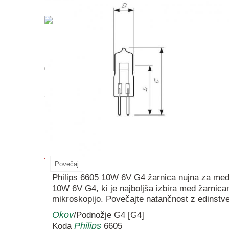
6605
10W
6V
G4
žarnica
za mikroskopijo za
me
halogensko tehnologijo zagotavlja celoten spekt
z optimalno zmogljivostjo snopa in konstantno m
Podrobnosti
Povečaj
Philips 6605 10W 6V G4 žarnica nujna za medi
10W 6V G4, ki je najboljša izbira med žarnicam
mikroskopijo. Povečajte natančnost z edinstve
Okov
/Podnožje G4 [G4]
Philips
Koda
6605