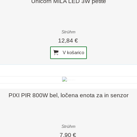
Unicorn MILA LED 3W petite
Strühm
12,84 €
V košarico
Hiter pregled
PIXI PIR 800W bel, ločena enota za in senzor
Strühm
7,90 €