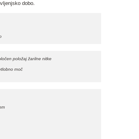
vljenjsko dobo.
o
očen položaj žarilne nitke
vetlobno moč
 mm