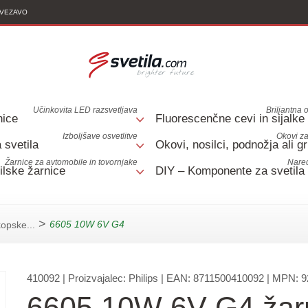
OVEZAVO
Učinkovita LED razsvetljava
Briljantna o
nice
Fluorescenčne cevi in sijalke
Izboljšave osvetlitve
Okovi za
 svetila
Okovi, nosilci, podnožja ali gr
Žarnice za avtomobile in tovornjake
Nared
lske žarnice
DIY – Komponente za svetila
>
6605 10W 6V G4
kopske...
410092
| Proizvajalec:
Philips
| EAN:
8711500410092
| MPN:
9
6605 10W 6V G4 žar