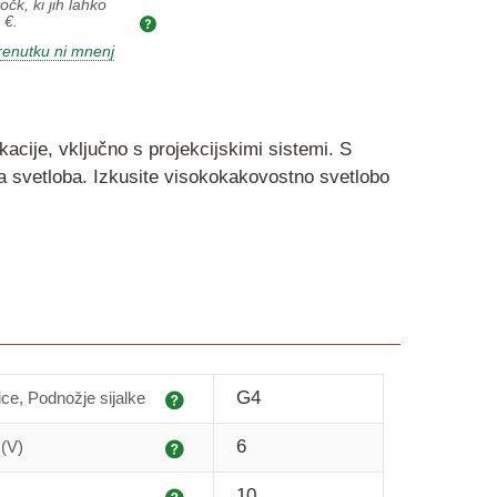
očk, ki jih lahko
 €
.
renutku ni mnenj
kacije, vključno s projekcijskimi sistemi. S
na svetloba. Izkusite visokokakovostno svetlobo
Pojasnilo
G4
ce, Podnožje sijalke
Pojasnilo
6
 (V)
Pojasnilo
10