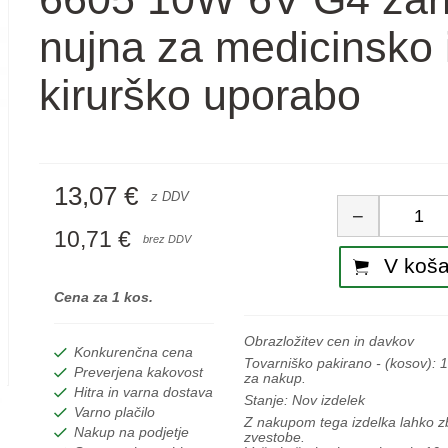
nujna za medicinsko 
kirurško uporabo
13,07 €
Koli
z DDV
−
10,71 €
brez DDV
V koša
Cena za 1 kos.
Obrazložitev cen in davkov
Konkurenčna cena
Tovarniško pakirano - (kosov):
1
Preverjena kakovost
za nakup.
Hitra in varna dostava
Stanje:
Nov izdelek
Varno plačilo
Z nakupom tega izdelka lahko 
Nakup na podjetje
zvestobe.