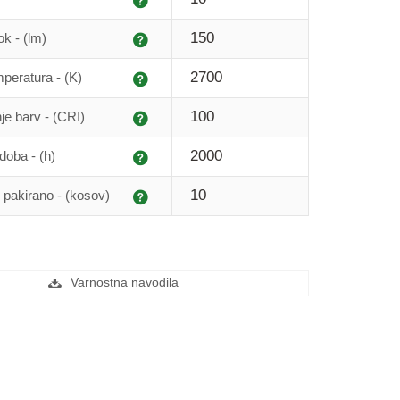
Pojasnilo
150
ok - (lm)
Pojasnilo
2700
peratura - (K)
Pojasnilo
100
je barv - (CRI)
Pojasnilo
2000
doba - (h)
Pojasnilo
10
 pakirano - (kosov)
Varnostna navodila