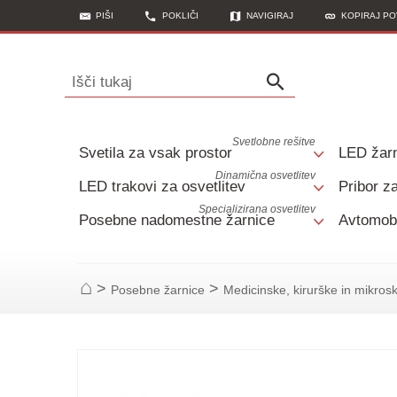
PIŠI
POKLIČI
NAVIGIRAJ
KOPIRAJ P
Išči tukaj
Svetlobne rešitve
Svetila za vsak prostor
LED žar
Dinamična osvetlitev
LED trakovi za osvetlitev
Pribor za
Specializirana osvetlitev
Posebne nadomestne žarnice
Avtomobi
>
>
Posebne žarnice
Medicinske, kirurške in mikros
Začetna stran