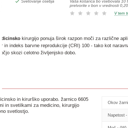
Vaša košarica bo vsebovala
10
t
Svetovanje osebja
pretvorite v bon v vrednosti
0,20
V tem t
dicinsko
kirurgijo ponuja širok razpon moči za različne apli
er in indeks barvne reprodukcije (CRI) 100 - tako kot narav
očjo skozi celotno življenjsko dobo.
cinsko in kirurško uporabo. žarnico 6605
Okov žarni
i in svetilkami za medicino, kirurgijo
no svetlostjo.
Napetost -
Moč - (W)