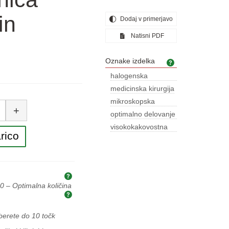
in
Dodaj v primerjavo
Natisni PDF
Oznake izdelka
Oznake izdelka
halogenska
tehnologija
medicinska kirurgija
čina
mikroskopska
+
žarnica
optimalno delovanje
žarka
visokokakovostna
rico
svetloba
Obrazložitev cen in davkov
0
– Optimalna količina
Optimalna količina za nakup
zberete do
10
točk