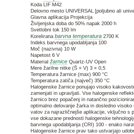
Koda LIF M42
Delovno mesto UNIVERSAL [poljubno ali unive
Glavna aplikacija Projekcija
Življenjska doba do 50% napak 2000 h
Svetlobni tok 150 lm
barvna temperatura
Korelirana
2700 K
Indeks barvnega upodabljanja 100
Moč (nazivna) 10 W
Napetost 6 V
žarnice
Material
Quartz-UV Open
Mere žarilne nitke (Š × V) 3 × 0,5
Temperatura žarnice (max) 900 °C
Temperatura zatiča (največ) 350 °C
Halogenske žarnice ponujajo visoko kakovostno
zamenjati in upravljati. Vse halogenske refle
žarnico brez popačenj in natančno pozicioniran
optimalno delovanje žarka in dosledno visoko 
vatov za najrazličnejše aplikacije, vključno s 
vse dokazane prednosti halogenske tehnologije
barvnega upodabljanja (CRI) 100 - enako naravn
Halogenske žarnice prav tako ustvarjajo udobn