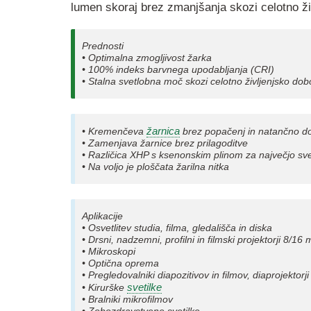
lumen skoraj brez zmanjšanja skozi celotno ži
Prednosti
• Optimalna zmogljivost žarka
• 100% indeks barvnega upodabljanja (CRI)
• Stalna svetlobna moč skozi celotno življenjsko dob
žarnica
• Kremenčeva
brez popačenj in natančno dol
• Zamenjava žarnice brez prilagoditve
• Različica XHP s ksenonskim plinom za največjo s
• Na voljo je ploščata žarilna nitka
Aplikacije
• Osvetlitev studia, filma, gledališča in diska
• Drsni, nadzemni, profilni in filmski projektorji 8/16
• Mikroskopi
• Optična oprema
• Pregledovalniki diapozitivov in filmov, diaprojektorji
svetilke
• Kirurške
• Bralniki mikrofilmov
• Zobozdravstvene svetilke