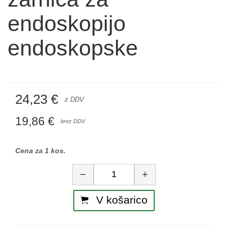
endoskopijo
endoskopske
24,23 €
z DDV
19,86 €
brez DDV
Cena za 1 kos.
Količina
−
+
V košarico