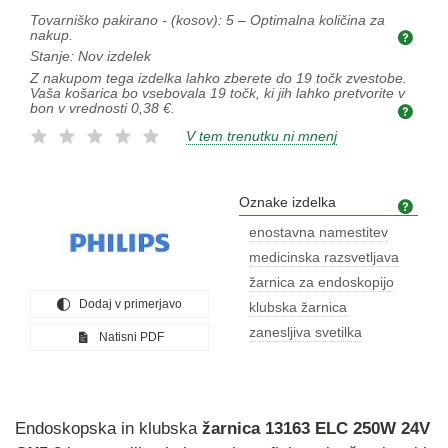
Tovarniško pakirano - (kosov):
5
– Optimalna količina za
nakup.
Opti
Stanje:
Nov izdelek
Z nakupom tega izdelka lahko zberete do
19
točk zvestobe.
Vaša košarica bo vsebovala
19
točk, ki jih lahko pretvorite v
bon v vrednosti
0,38 €
.
V tem trenutku ni mnenj
Oznake izdelka
Ozna
enostavna namestitev
medicinska razsvetljava
žarnica za endoskopijo
Dodaj v primerjavo
klubska žarnica
zanesljiva svetilka
Natisni PDF
Endoskopska in klubska
žarnica
13163
ELC
250W
24V