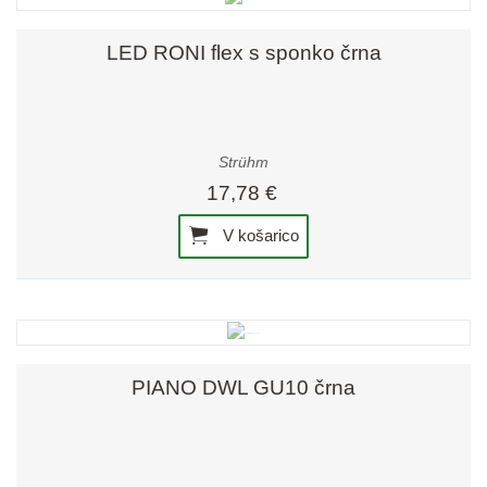
LED RONI flex s sponko črna
Strühm
17,78 €
V košarico
PIANO DWL GU10 črna