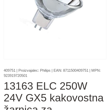
409751
| Proizvajalec:
Philips
| EAN:
8711500409751
| MPN:
923919720501
13163 ELC 250W
24V GX5 kakovostna
žarnica za