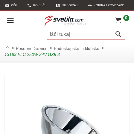
PIŠI
POKLIČI
NAVIGIRAJ
KOPIRAJ POVEZAVO
0
Išči tukaj
>
>
>
Posebne žarnice
Endoskopske in klubske
Začetna stran
13163 ELC 250W 24V GX5.3