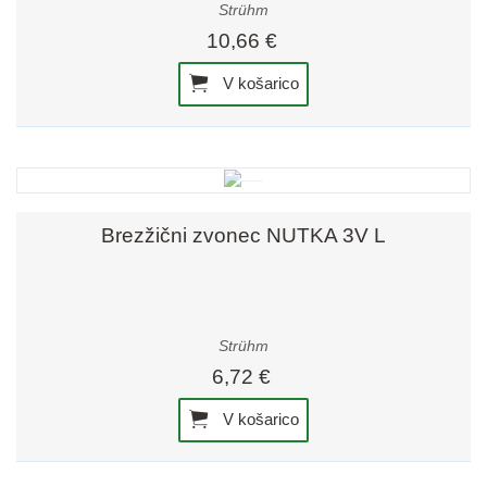
Strühm
10,66 €
V košarico
Brezžični zvonec NUTKA 3V L
Strühm
6,72 €
V košarico