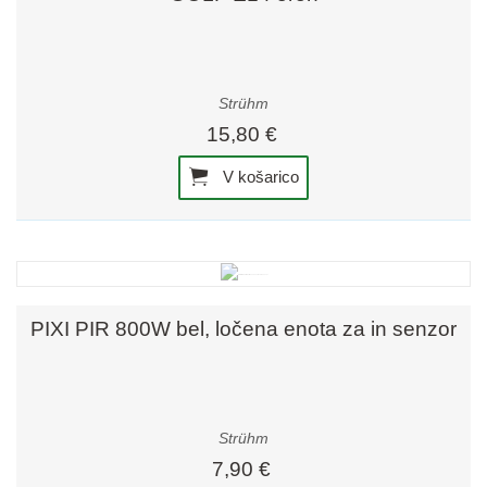
Strühm
15,80 €
V košarico
PIXI PIR 800W bel, ločena enota za in senzor
Strühm
7,90 €