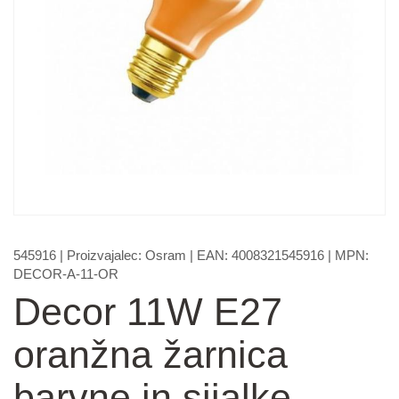
545916
| Proizvajalec:
Osram
| EAN:
4008321545916
| MPN:
DECOR-A-11-OR
Decor 11W E27
oranžna žarnica
barvne in sijalke