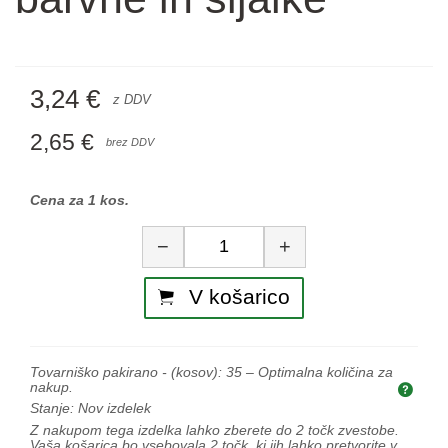
3,24 €
z DDV
2,65 €
brez DDV
Cena za 1 kos.
Količina
−
+
V košarico
Tovarniško pakirano - (kosov):
35
– Optimalna količina za
nakup.
Opti
Stanje:
Nov izdelek
Z nakupom tega izdelka lahko zberete do
2
točk zvestobe.
Vaša košarica bo vsebovala
2
točk, ki jih lahko pretvorite v