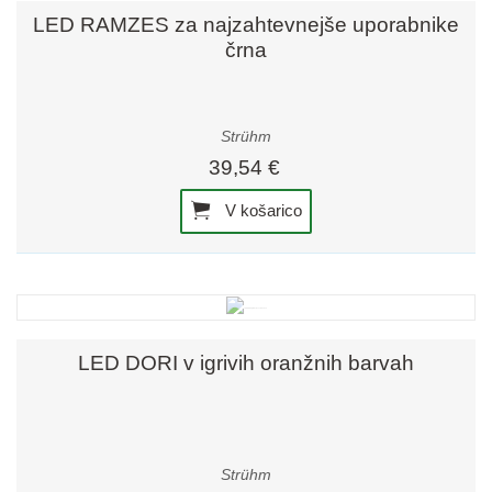
LED RAMZES za najzahtevnejše uporabnike
črna
Strühm
39,54 €
V košarico
LED DORI v igrivih oranžnih barvah
Strühm