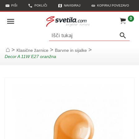
PIŠI
POKLIČI
NAVIGIRAJ
KOPIRAJ POVEZAVO
0
Išči tukaj
>
>
>
Klasične žarnice
Barvne in sijalke
Začetna stran
Decor A 11W E27 oranžna