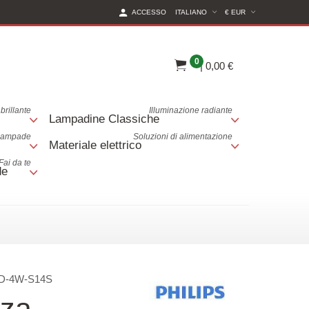
(CURRENT CURREN
ACCESSO
ITALIANO
€ EUR
0
|
0,00 €
brillante
Illuminazione radiante
Lampadine Classiche
 lampade
Soluzioni di alimentazione
Materiale elettrico
Fai da te
de
D-4W-S14S
nza