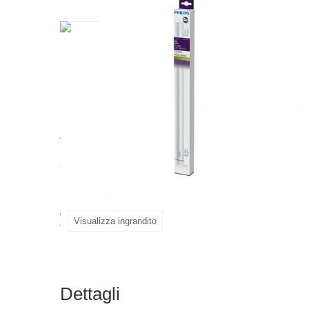
Aggiornate la vostra illuminazione con la nostra
perfetto delle lampade lineari a incandescenza. 
addio alle frequenti sostituzioni: questa lampada
Accessori per 4,5W 827 S14 Eff
Visualizza ingrandito
Dettagli