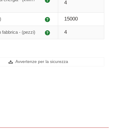
4
Spiegazione
15000
)
Spiegazione
4
n fabbrica - (pezzi)
Avvertenze per la sicurezza