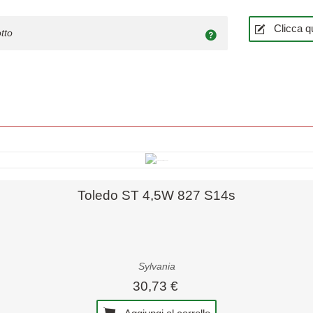
Clicca qu
tto
Anteprima rapida
Toledo ST 4,5W 827 S14s
Sylvania
30,73 €
Aggiungi al carrello