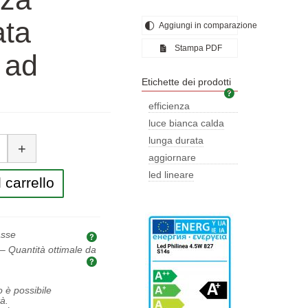
ata
Aggiungi in comparazione
Stampa PDF
 ad
Etichette dei prodotti
Etichette dei pro
efficienza
energetica
luce bianca calda
tità
lunga durata
+
aggiornare
l'illuminazione
led lineare
 carrello
asse
Spiegazione dei prezzi e delle tasse
– Quantità ottimale da
Quantità ottimale da acquistare
o è possibile
à.