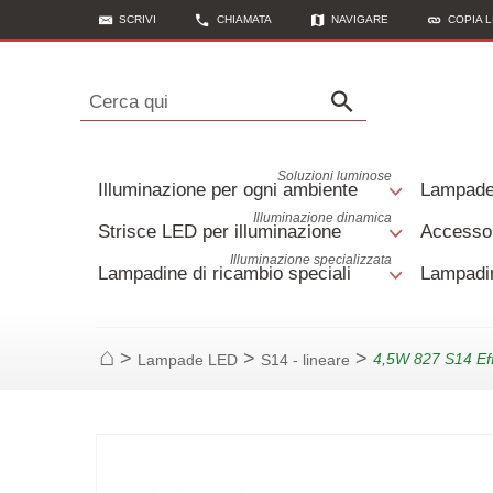
SCRIVI
CHIAMATA
NAVIGARE
COPIA L
Cerca qui
Soluzioni luminose
Illuminazione per ogni ambiente
Lampad
Illuminazione dinamica
Strisce LED per illuminazione
Accessor
Illuminazione specializzata
Lampadine di ricambio speciali
Lampadin
>
>
>
4,5W 827 S14 Eff
Lampade LED
S14 - lineare
Casa