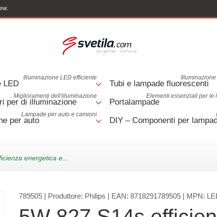
INK
Illuminazione LED efficiente
Illuminazione 
e LED
Tubi e lampade fluorescenti
Miglioramenti dell'illuminazione
Elementi essenziali per le
i per di illuminazione
Portalampade
Lampade per auto e camioni
e per auto
DIY – Componenti per lampa
icienza energetica e...
789505
| Produttore:
Philips
| EAN:
8718291789505
| MPN:
LE
5W 827 S14s efficie