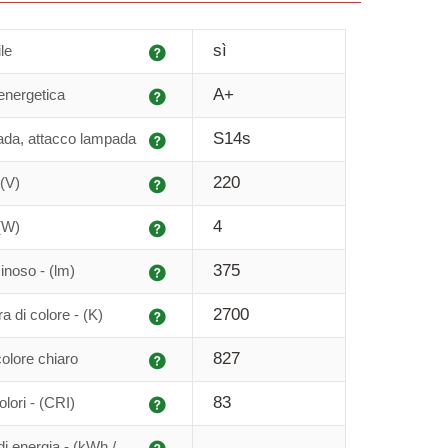
Spiegazione
sì
le
Spiegazione
A+
 energetica
Spiegazione
S14s
ada, attacco lampada
Spiegazione
220
 (V)
Spiegazione
4
(W)
Spiegazione
375
inoso - (lm)
Spiegazione
2700
 di colore - (K)
Spiegazione
827
colore chiaro
Spiegazione
83
lori - (CRI)
Spiegazione
 energia - (kWh /