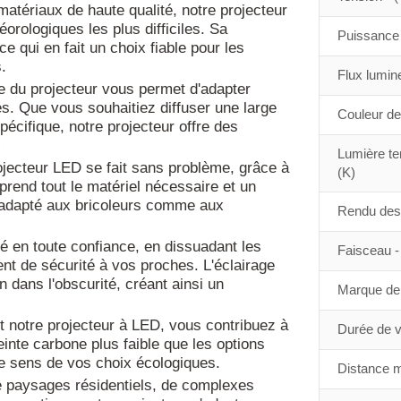
matériaux de haute qualité, notre projecteur
orologiques les plus difficiles. Sa
Puissance 
ce qui en fait un choix fiable pour les
.
Flux lumin
e du projecteur vous permet d'adapter
es. Que vous souhaitiez diffuser une large
Couleur de
écifique, notre projecteur offre des
Lumière te
 projecteur LED se fait sans problème, grâce à
(K)
rend tout le matériel nécessaire et un
nd adapté aux bricoleurs comme aux
Rendu des 
té en toute confiance, en dissuadant les
Faisceau - 
ent de sécurité à vos proches. L'éclairage
 dans l'obscurité, créant ainsi un
Marque de 
t notre projecteur à LED, vous contribuez à
Durée de vi
inte carbone plus faible que les options
 le sens de vos choix écologiques.
Distance m
de paysages résidentiels, de complexes