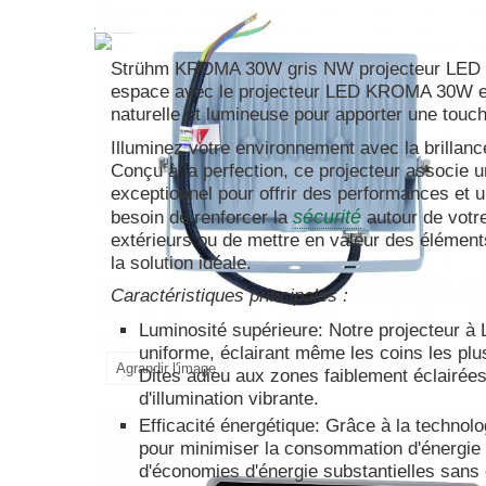
En savoir plus
Strühm KROMA 30W gris NW projecteur LED ill
espace avec le projecteur LED KROMA 30W en 
naturelle et lumineuse pour apporter une touch
Illuminez votre environnement avec la brillan
Conçu à la perfection, ce projecteur associe u
exceptionnel pour offrir des performances et u
sécurité
besoin de renforcer la
autour de votre
extérieurs ou de mettre en valeur des élément
la solution idéale.
Caractéristiques principales :
Luminosité supérieure: Notre projecteur à
uniforme, éclairant même les coins les pl
Agrandir l'image
Dites adieu aux zones faiblement éclairées
d'illumination vibrante.
Efficacité énergétique: Grâce à la technol
pour minimiser la consommation d'énergie t
d'économies d'énergie substantielles sans 