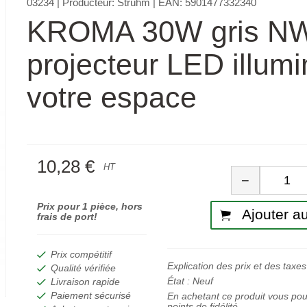
03234
| Producteur:
Strühm
| EAN:
5901477332340
KROMA 30W gris N
projecteur LED illum
votre espace
10,28 €
Quan
HT
−
Prix pour 1 pièce, hors
Ajouter au
frais de port!
Prix compétitif
Explication des prix et des taxes
Qualité vérifiée
État :
Neuf
Livraison rapide
Paiement sécurisé
En achetant ce produit vous po
points de fidélité.