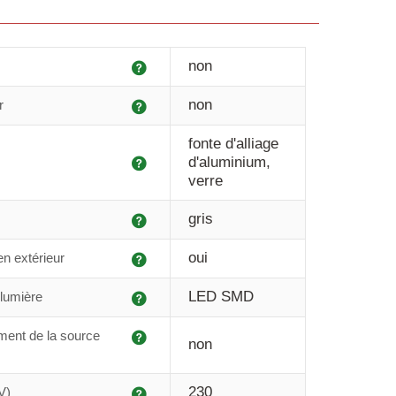
Explication
non
Explication
non
r
fonte d'alliage
Explication
d'aluminium,
verre
Explication
gris
Explication
oui
 en extérieur
Explication
LED SMD
lumière
Explication
ent de la source
non
Explication
230
V)