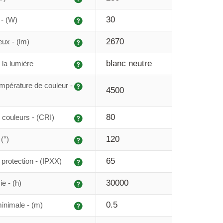
Explication
30
- (W)
Explication
2670
eux - (lm)
Explication
blanc neutre
 la lumière
Explication
mpérature de couleur -
4500
Explication
80
couleurs - (CRI)
Explication
120
(°)
Explication
65
protection - (IPXX)
Explication
30000
e - (h)
Explication
0.5
inimale - (m)