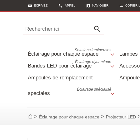
ÉCRIVEZ
APPEL
NAVIGUER
COPIER 
Rechercher ici
Solutions lumineuses
Éclairage pour chaque espace
Lampes
Éclairage dynamique
Bandes LED pour éclairage
Accessoi
Ampoules de remplacement
Ampoule
Éclairage spécialisé
spéciales
>
>
Éclairage pour chaque espace
Projecteur LED
Page d'accueil