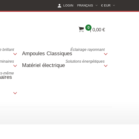
(CURRENT CURREN
LOGIN
FRANÇAIS
€ EUR
0
|
0,00 €
 brillant
Éclairage rayonnant
Ampoules Classiques
uminaires
Solutions énergétiques
Matériel électrique
ous-même
aires