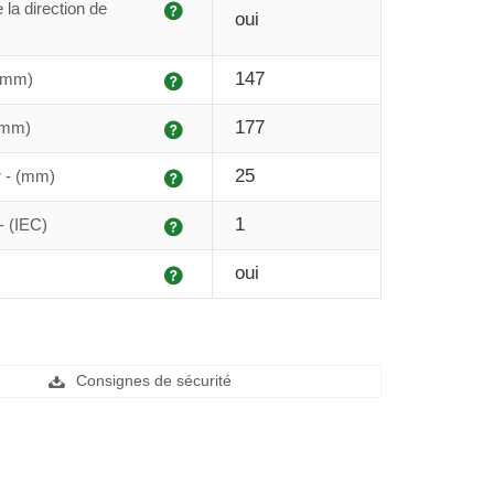
Explication
 la direction de
oui
Explication
147
 (mm)
Explication
177
(mm)
Explication
25
r - (mm)
Explication
1
- (IEC)
Explication
oui
Consignes de sécurité