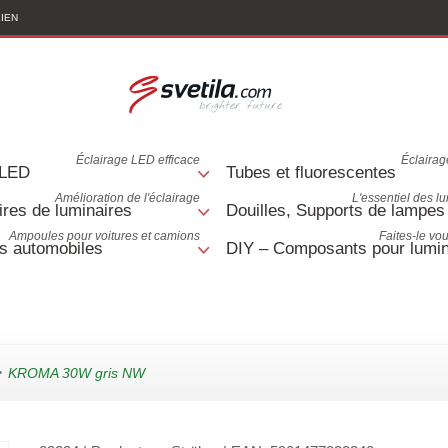
LIEN
Éclairage LED efficace
Éclairage
 LED
Tubes et fluorescentes
Amélioration de l'éclairage
L'essentiel des l
res de luminaires
Douilles, Supports de lampes
Ampoules pour voitures et camions
Faites-le v
s automobiles
DIY – Composants pour lumin
>
KROMA 30W gris NW