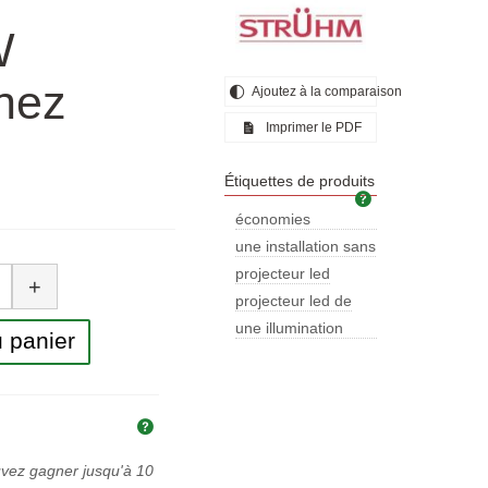
W
inez
Ajoutez à la comparaison
Imprimer le PDF
Étiquettes de produits
Étiquettes de pr
économies
d'énergie
une installation sans
tité
projecteur led
+
projecteur led de
une illumination
 panier
vibrante
Explication des prix et des taxes
uvez gagner jusqu'à
10