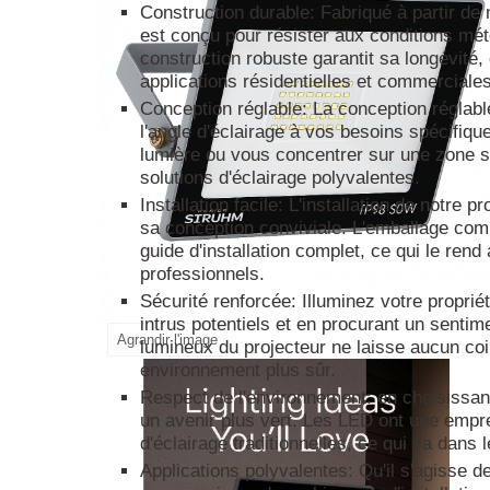
Construction durable: Fabriqué à partir de 
est conçu pour résister aux conditions mété
construction robuste garantit sa longévité, 
applications résidentielles et commerciales
Conception réglable: La conception réglabl
l'angle d'éclairage à vos besoins spécifiqu
lumière ou vous concentrer sur une zone sp
solutions d'éclairage polyvalentes.
Installation facile: L'installation de notre
sa conception conviviale. L'emballage comp
guide d'installation complet, ce qui le re
professionnels.
Sécurité renforcée: Illuminez votre proprié
intrus potentiels et en procurant un sentim
Agrandir l'image
lumineux du projecteur ne laisse aucun coin
environnement plus sûr.
Respect de l'environnement: en choisissan
un avenir plus vert. Les LED ont une empre
d'éclairage traditionnelles, ce qui va dans
Applications polyvalentes: Qu'il s'agisse 