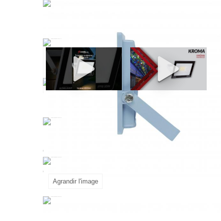
Illuminez
votre
environnement avec la brillanc
pointe à un design exceptionnel pour des perform
d'illumination vibrante. Profitez d'économies d'é
qualité, notre projecteur est conçu pour résister 
commerciales. La conception réglable vous permet
problème, grâce à sa conception conviviale. Ill
Agrandir l'image