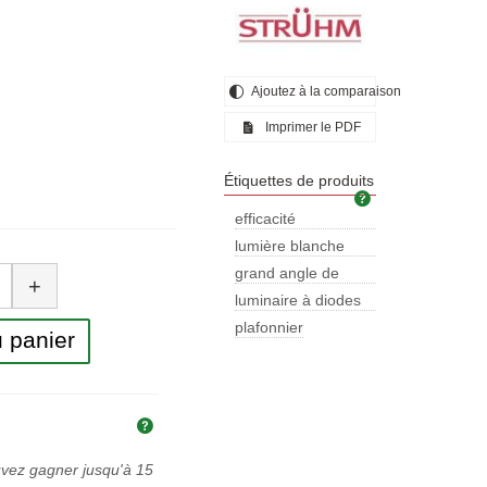
Ajoutez à la comparaison
Imprimer le PDF
Étiquettes de produits
Étiquettes de pr
efficacité
énergétique
lumière blanche
tité
neutre
grand angle de
+
rayonnement
luminaire à diodes
électrolumine
plafonnier
 panier
Explication des prix et des taxes
uvez gagner jusqu'à
15