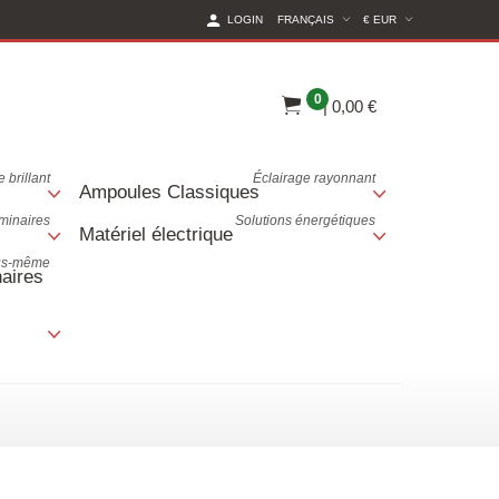
(CURRENT CURREN
LOGIN
FRANÇAIS
€ EUR
0
|
0,00 €
 brillant
Éclairage rayonnant
Ampoules Classiques
uminaires
Solutions énergétiques
Matériel électrique
ous-même
aires