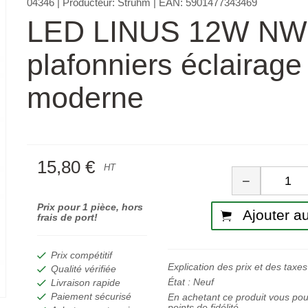
04346
| Producteur:
Strühm
| EAN:
5901477343469
LED LINUS 12W NW
plafonniers éclairage
moderne
15,80 €
Quan
HT
−
Prix pour 1 pièce, hors
Ajouter au
frais de port!
Prix compétitif
Explication des prix et des taxes
Qualité vérifiée
État :
Neuf
Livraison rapide
Paiement sécurisé
En achetant ce produit vous po
points de fidélité.