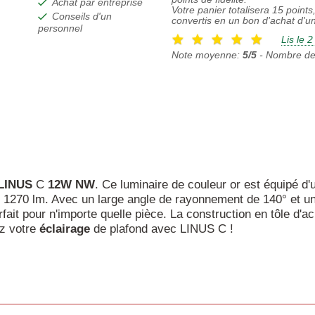
Achat par entreprise
Votre panier totalisera
15
points,
Conseils d'un
convertis en un bon d'achat d'u
personnel
Lis le 
Note moyenne:
5/5
- Nombre de
LINUS
C
12W
NW
. Ce luminaire de couleur or est équipé 
e 1270 lm. Avec un large angle de rayonnement de 140° et u
it pour n'importe quelle pièce. La construction en tôle d'acier
rez votre
éclairage
de plafond avec LINUS C !