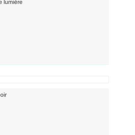
e lumière
oir