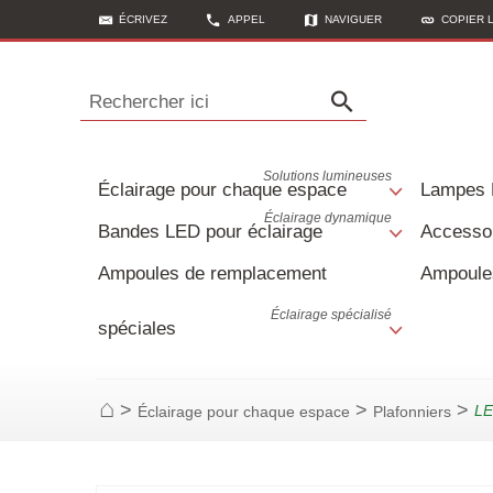
ÉCRIVEZ
APPEL
NAVIGUER
COPIER 
Rechercher ici
Solutions lumineuses
Éclairage pour chaque espace
Lampes
Éclairage dynamique
Bandes LED pour éclairage
Accessoi
Ampoules de remplacement
Ampoule
Éclairage spécialisé
spéciales
>
>
>
LE
Éclairage pour chaque espace
Plafonniers
Page d'accueil