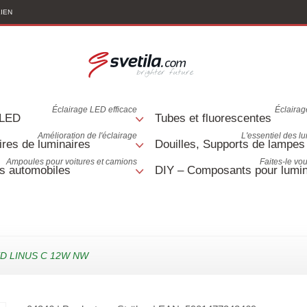
LIEN
Éclairage LED efficace
Éclairage
 LED
Tubes et fluorescentes
Amélioration de l'éclairage
L'essentiel des l
res de luminaires
Douilles, Supports de lampes
Ampoules pour voitures et camions
Faites-le v
s automobiles
DIY – Composants pour lumin
D LINUS C 12W NW