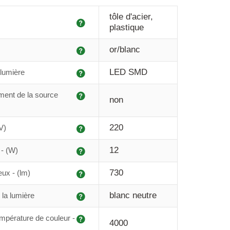
tôle d'acier,
Explication
plastique
Explication
or/blanc
Explication
LED SMD
lumière
Explication
ent de la source
non
Explication
220
V)
Explication
12
- (W)
Explication
730
eux - (lm)
Explication
blanc neutre
 la lumière
Explication
mpérature de couleur -
4000