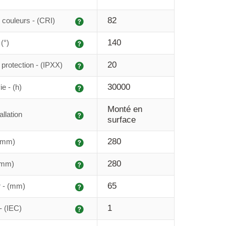
Explication
82
couleurs - (CRI)
Explication
140
(°)
Explication
20
protection - (IPXX)
Explication
30000
e - (h)
Monté en
Explication
allation
surface
Explication
280
 (mm)
Explication
280
(mm)
Explication
65
r - (mm)
Explication
1
- (IEC)