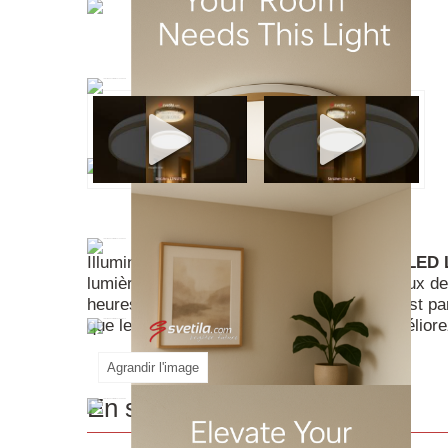
Illuminez votre espace avec le
plafonnier
LED
lumière blanche neutre avec un flux lumineux d
heures, ce luminaire économe en énergie est parfa
que le pilote inclus facilite l'installation. Amélio
Agrandir l'image
En savoir plus