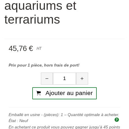
aquariums et
terrariums
45,76 €
HT
Prix pour 1 pièce, hors frais de port!
Quantité
−
+
Ajouter au panier
Emballé en usine - (pièces):
1
– Quantité optimale à acheter.
Quan
État :
Neuf
En achetant ce produit vous pouvez gagner jusqu'à
45
points