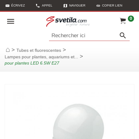
ÉCRIVEZ
APPEL
NAVIGUER
COPIER LIEN
0
Rechercher ici
>
>
Tubes et fluorescentes
Page d'accueil
>
Lampes pour plantes, aquariums et...
pour plantes LED 6.5W E27