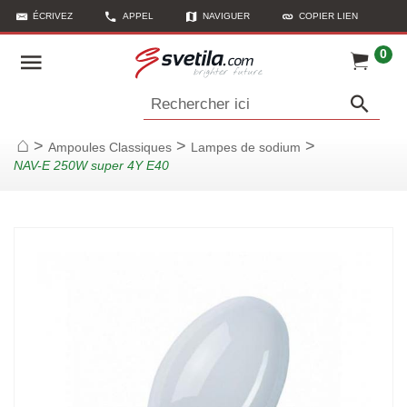
ÉCRIVEZ
APPEL
NAVIGUER
COPIER LIEN
0
Rechercher ici
>
>
>
Ampoules Classiques
Lampes de sodium
Page d'accueil
NAV-E 250W super 4Y E40