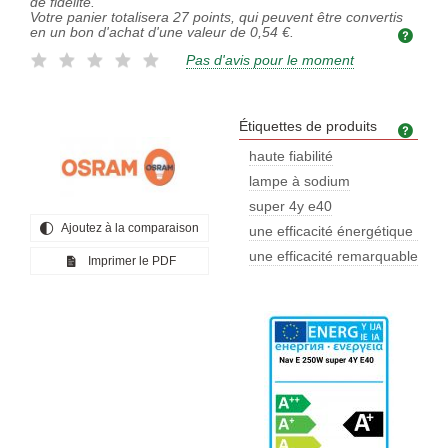
de fidélité.
Votre panier totalisera
27
points, qui peuvent être convertis
en un bon d'achat d'une valeur de
0,54 €
.
Pas d'avis pour le moment
Étiquettes de produits
Étiq
haute fiabilité
lampe à sodium
super 4y e40
Ajoutez à la comparaison
une efficacité énergétique
optim
une efficacité remarquable
Imprimer le PDF