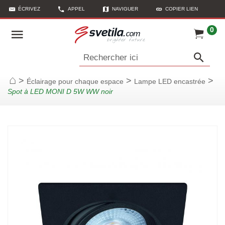
ÉCRIVEZ
APPEL
NAVIGUER
COPIER LIEN
0
Rechercher ici
>
>
>
Éclairage pour chaque espace
Lampe LED encastrée
Page d'accueil
Spot à LED MONI D 5W WW noir