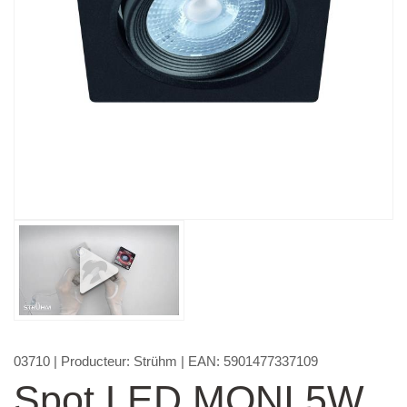
03710
| Producteur:
Strühm
| EAN:
5901477337109
Spot LED MONI 5W