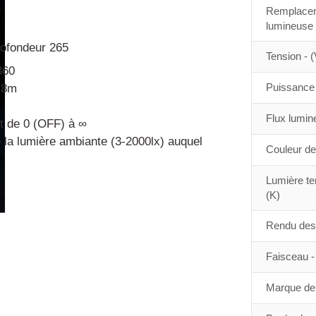
Remplacem
lumineuse
rofondeur 265
Tension - (
360
Puissance 
 8m
Flux lumin
t de 0 (OFF) à ∞
de la lumière ambiante (3-2000lx) auquel
Couleur de
Lumière te
(K)
Rendu des 
Faisceau - 
Marque de 