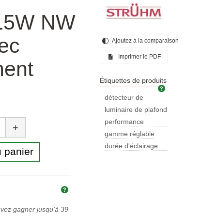
15W NW
vec
Ajoutez à la comparaison
Imprimer le PDF
ment
Étiquettes de produits
Étiquettes de pr
détecteur de
mouvement
luminaire de plafond
tité
performance
+
optimale
gamme réglable
durée d'éclairage
 panier
personnalisabl
Explication des prix et des taxes
uvez gagner jusqu'à
39