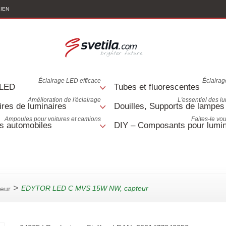
LIEN
Éclairage LED efficace
Éclairage
 LED
Tubes et fluorescentes
Amélioration de l'éclairage
L'essentiel des l
res de luminaires
Douilles, Supports de lampes
Ampoules pour voitures et camions
Faites-le v
s automobiles
DIY – Composants pour lumin
>
EDYTOR LED C MVS 15W NW, capteur
eur