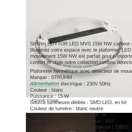
En savoir plus
Strühm EDYTOR LED MVS 15W NW capteur pla
Illuminez votre espace avec le plafonnier LE
mouvement 15W NW est parfait pour n'importe 
confort et style notre collection lampes détect
Plafonnier hermétique avec détecteur de mou
Marque : STRÜHM
Alimentation
électrique : 230V 50Hz
Couleur : blanc
Puissance : 15 W
Agrandir l'image
Source lumineuse dédiée : SMD LED, en kit
Couleur de lumière : blanc neutre
Flux lumineux utile Φuse : 2030 lm
Angle de rayonnement lumineux : 160°
Durée de vie de la source lumineuse L70B50 :