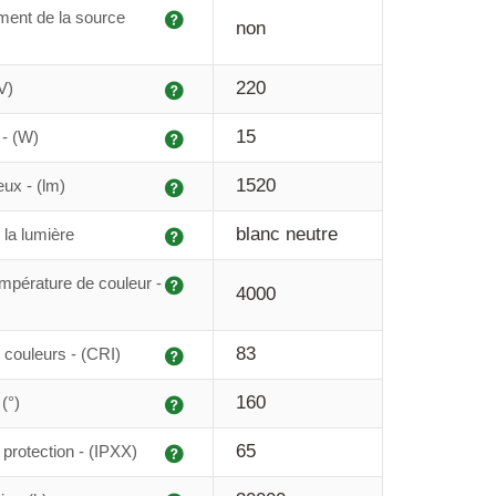
Explication
ent de la source
non
Explication
220
V)
Explication
15
- (W)
Explication
1520
eux - (lm)
Explication
blanc neutre
 la lumière
Explication
mpérature de couleur -
4000
Explication
83
couleurs - (CRI)
Explication
160
(°)
Explication
65
protection - (IPXX)