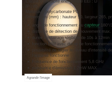
Classe d'efficacité énergétique EEi : D
IP : 65
Matériau : polycarbonate PC
Dimensions (mm) : hauteur 50, largeur 265, p
capteur
angle de fonctionnement du
180°/
distance de détection de mouvement max.
durée d'éclairage réglable de 10s à 12min
fonction DIM avec durée de fonctionnemen
possibilité de régler le niveau d'intensité 
l'appareil fonctionne
Fréquence de fonctionnement 5,8 GHz
puissance d'émission 1,2mW MAX
Agrandir l'image