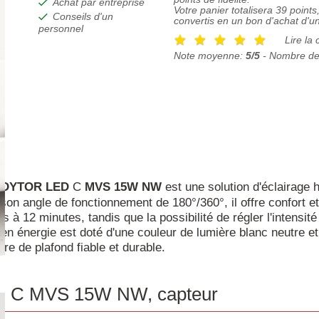
Achat par entreprise
Votre panier totalisera
39
points,
Conseils d'un
convertis en un bon d'achat d'u
personnel
Lire la 
Note moyenne:
5/5
- Nombre de
EDYTOR
LED
C
MVS
15W
NW
est une solution d'éclairage 
son angle de fonctionnement de 180°/360°, il offre confort e
 à 12 minutes, tandis que la possibilité de régler l'intensit
 énergie est doté d'une couleur de lumière blanc neutre et
e de plafond fiable et durable.
D C MVS 15W NW, capteur