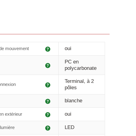
Explication
oui
 de mouvement
PC en
Explication
polycarbonate
Terminal, à 2
Explication
onnexion
pôles
Explication
blanche
Explication
oui
 en extérieur
Explication
LED
lumière