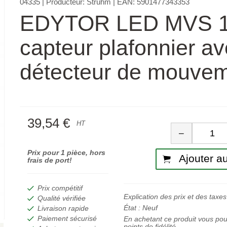
04335
| Producteur:
Strühm
| EAN:
5901477343353
EDYTOR LED MVS 
capteur plafonnier a
détecteur de mouve
39,54 €
Quan
HT
−
Prix pour 1 pièce, hors
Ajouter au
frais de port!
Prix compétitif
Explication des prix et des taxes
Qualité vérifiée
État :
Neuf
Livraison rapide
Paiement sécurisé
En achetant ce produit vous po
points de fidélité.