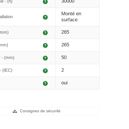
Explication
30000
e - (h)
Monté en
Explication
allation
surface
Explication
265
 (mm)
Explication
265
(mm)
Explication
50
r - (mm)
Explication
2
- (IEC)
Explication
oui
Consignes de sécurité