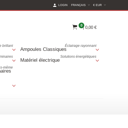
(CURRENT CURREN
LOGIN
FRANÇAIS
€ EUR
0
|
0,00 €
 brillant
Éclairage rayonnant
Ampoules Classiques
uminaires
Solutions énergétiques
Matériel électrique
ous-même
aires