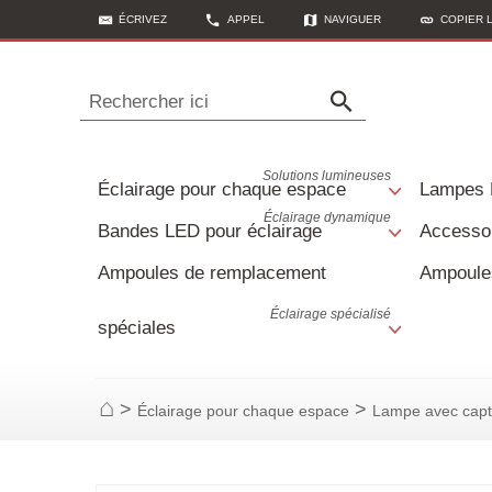
ÉCRIVEZ
APPEL
NAVIGUER
COPIER 
Rechercher ici
Solutions lumineuses
Éclairage pour chaque espace
Lampes
Éclairage dynamique
Bandes LED pour éclairage
Accessoi
Ampoules de remplacement
Ampoule
Éclairage spécialisé
spéciales
>
>
Éclairage pour chaque espace
Lampe avec capt
Page d'accueil