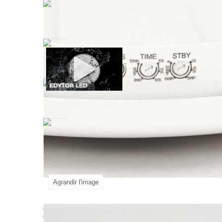
Le
plafonnier
avec
détecteur
de
mouvement
détection de mouvement réglable jusqu'à 8 m et 
personnaliser la durée d'éclairage de 10 secondes
performances optimales. Ce luminaire économe en
2030 lm. Améliorez votre espace avec ce luminair
Agrandir l'image
Accessoires pour EDYTOR LE