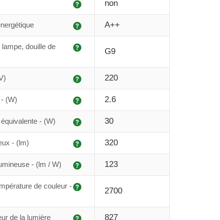
Explication
non
Explication
A++
énergétique
Explication
 lampe, douille de
G9
Explication
220
V)
Explication
2.6
- (W)
Explication
30
équivalente - (W)
Explication
320
eux - (lm)
Explication
123
lumineuse - (lm / W)
Explication
mpérature de couleur -
2700
Explication
827
ur de la lumière