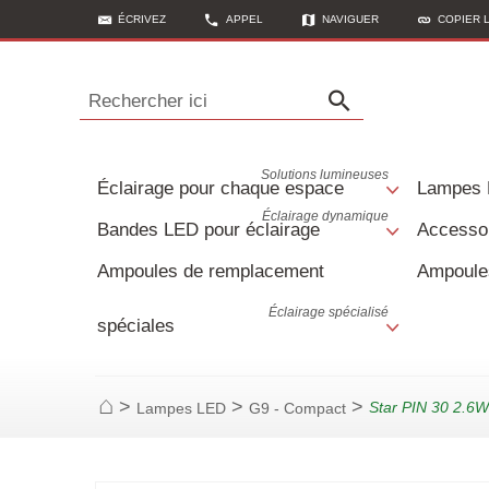
ÉCRIVEZ
APPEL
NAVIGUER
COPIER 
Rechercher ici
Solutions lumineuses
Éclairage pour chaque espace
Lampes
Éclairage dynamique
Bandes LED pour éclairage
Accessoi
Ampoules de remplacement
Ampoule
Éclairage spécialisé
spéciales
>
>
>
Star PIN 30 2.6
Lampes LED
G9 - Compact
Page d'accueil