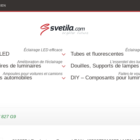
LIEN
Éclairage LED efficace
Éclairage
 LED
Tubes et fluorescentes
Amélioration de l'éclairage
L'essentiel des l
res de luminaires
Douilles, Supports de lampes
Ampoules pour voitures et camions
Faites-le v
s automobiles
DIY – Composants pour lumin
W 827 G9