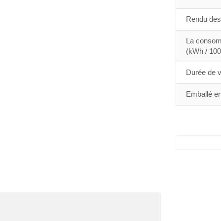
Rendu des 
La consomm
(kWh / 100
Durée de vi
Emballé en