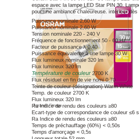
espace avec la lampe LED Star PIN 30. Lamp
pour une ambiance chaleureuse. intérieur dès 
Puissance nominale 2,60 W
Puissance nominale 2,60 W
Tension nominale 220 - 240 V
Fréquence de fonctionnement 50 - 60 Hz
Facteur de puissance λ 0,40
Puissance équivalente à une lampe 30 W
Flux lumineux nominale 320 lm
Flux lumineux 320 lm
Température de couleur
2700 K
Flux résiduel en fin de vie nomi 0,70
Teinte de couleur (désignation) Warm White
Temp. de couleur 2700 K
Flux lumineux 320 lm
Agrandir l'image
Ra Indice de rendu des couleurs ≥80
Ecart-type de correspondance de couleur ≤6 
Ra Indice de rendu des couleurs ≥80
Temps de préchauffage (60%) < 0,50s
Temps d'amorçage < 0,5s
Longueur totale 52 mm