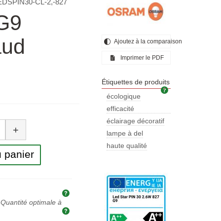
EDSPIN30-CL-2,-827
 G9
aud
Ajoutez à la comparaison
Imprimer le PDF
Étiquettes de produits
Étiquettes de pr
écologique
efficacité
tité
énergétique
éclairage décoratif
+
lampe à del
haute qualité
 panier
Explication des prix et des taxes
Quantité optimale à
Quantité optimale à acheter