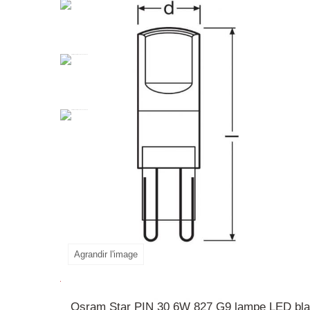
La
lampe
LED
Star
PIN
30
2,
6W
827
G9
est une
heures et une très faible consommation d'énergie
une alternative idéale aux lampes à haute tensi
lampe LED fiable et respectueuse de l'environn
Agrandir l'image
En savoir plus
Osram Star PIN 30 6W 827 G9 lampe LED blan