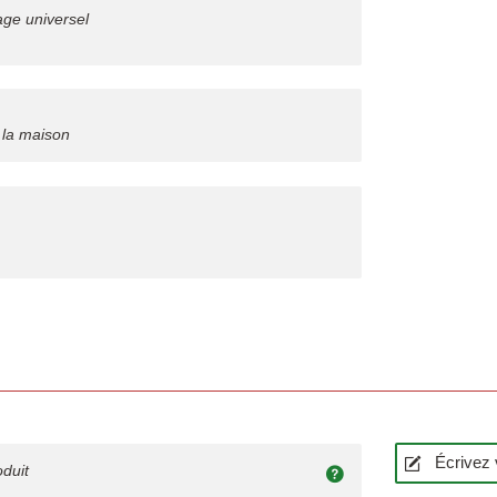
iage universel
 la maison
Écrivez 
oduit