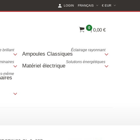
(CURRENT CURREN
LOGIN
FRANÇAIS
€ EUR
0
|
0,00 €
 brillant
Éclairage rayonnant
Ampoules Classiques
uminaires
Solutions énergétiques
Matériel électrique
ous-même
aires