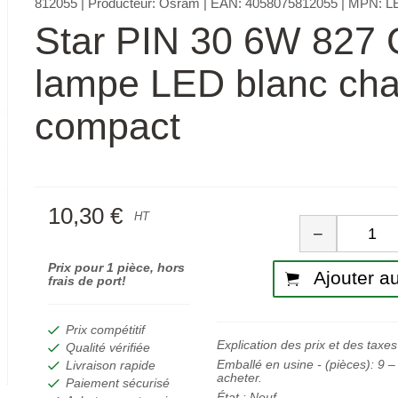
812055
| Producteur:
Osram
| EAN:
4058075812055
| MPN:
L
Star PIN 30 6W 827
lampe LED blanc ch
compact
10,30 €
Quan
HT
−
Prix pour 1 pièce, hors
Ajouter au
frais de port!
Prix compétitif
Explication des prix et des taxes
Qualité vérifiée
Emballé en usine - (pièces):
9
– 
Livraison rapide
acheter.
Paiement sécurisé
État :
Neuf