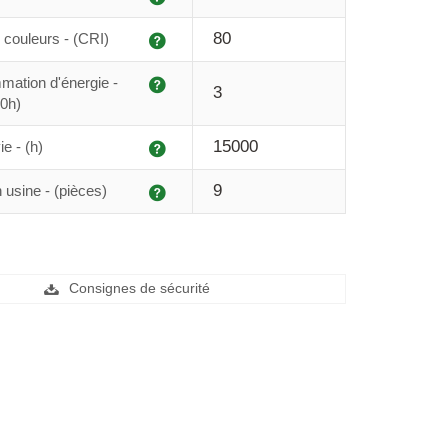
Explication
80
couleurs - (CRI)
Explication
ation d'énergie -
3
0h)
Explication
15000
e - (h)
Explication
9
 usine - (pièces)
Consignes de sécurité