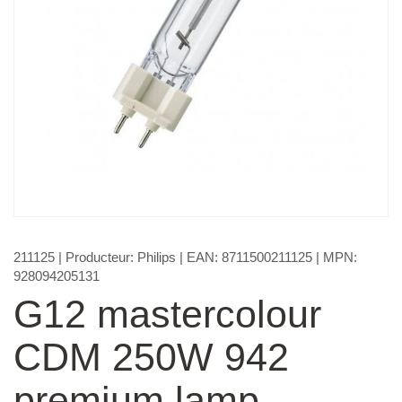
211125
| Producteur:
Philips
| EAN:
8711500211125
| MPN:
928094205131
G12 mastercolour
CDM 250W 942
premium lamp