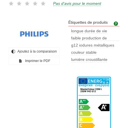
Pas d'avis pour le moment
Étiquettes de produits
Étiq
longue durée de vie
faible production de
chaleur
g12 iodures métalliques
Ajoutez à la comparaison
couleur stable
lumière croustillante
Imprimer le PDF