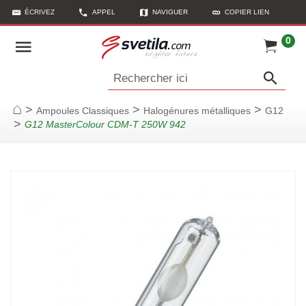
ÉCRIVEZ
APPEL
NAVIGUER
COPIER LIEN
0
Rechercher ici
>
>
>
Ampoules Classiques
Halogénures métalliques
G12
Page d'accueil
>
G12 MasterColour CDM-T 250W 942