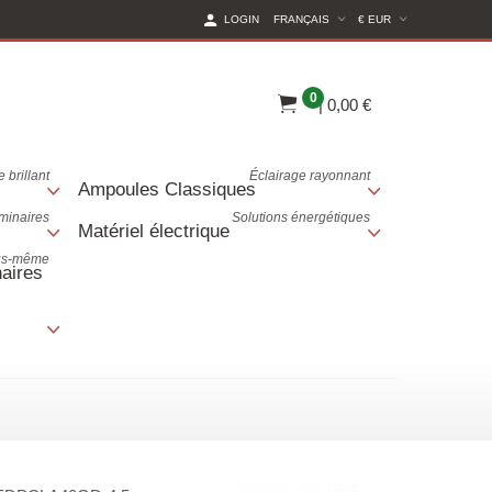
(CURRENT CURREN
LOGIN
FRANÇAIS
€ EUR
0
|
0,00 €
 brillant
Éclairage rayonnant
Ampoules Classiques
uminaires
Solutions énergétiques
Matériel électrique
ous-même
aires