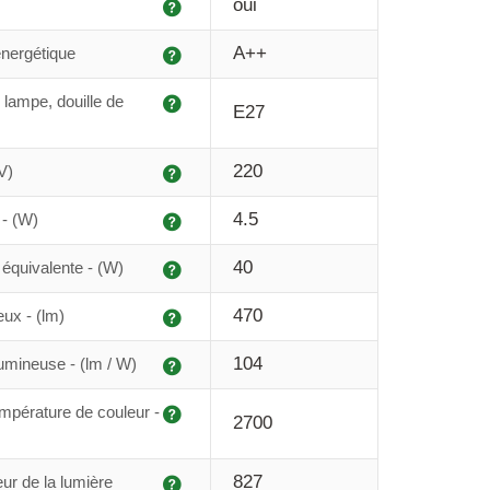
Explication
oui
Explication
A++
énergétique
Explication
 lampe, douille de
E27
Explication
220
V)
Explication
4.5
- (W)
Explication
40
équivalente - (W)
Explication
470
eux - (lm)
Explication
104
lumineuse - (lm / W)
Explication
mpérature de couleur -
2700
Explication
827
ur de la lumière