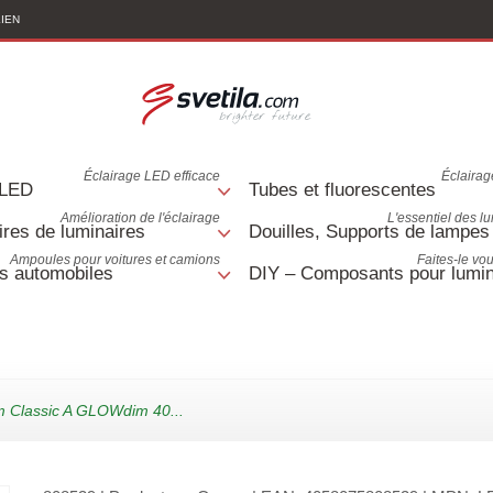
LIEN
Éclairage LED efficace
Éclairage
 LED
Tubes et fluorescentes
Amélioration de l'éclairage
L'essentiel des l
res de luminaires
Douilles, Supports de lampes
Ampoules pour voitures et camions
Faites-le v
s automobiles
DIY – Composants pour lumin
 Classic A GLOWdim 40...