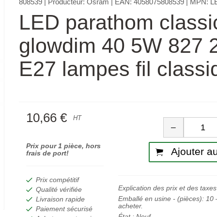
808539
| Producteur:
Osram
| EAN:
4058075808539
| MPN:
L
LED parathom classi
glowdim 40 5W 827 
E27 lampes fil classi
10,66 €
Quan
HT
−
Prix pour 1 pièce, hors
Ajouter au
frais de port!
Prix compétitif
Explication des prix et des taxes
Qualité vérifiée
Emballé en usine - (pièces):
10
–
Livraison rapide
acheter.
Paiement sécurisé
État :
Neuf