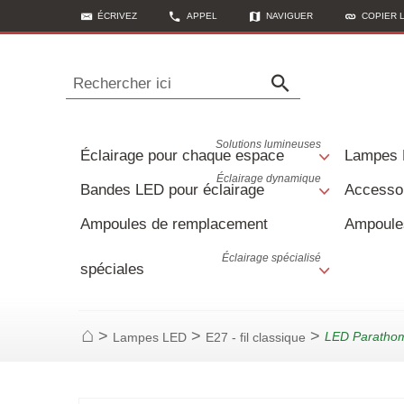
ÉCRIVEZ
APPEL
NAVIGUER
COPIER 
Rechercher ici
Solutions lumineuses
Éclairage pour chaque espace
Lampes
Éclairage dynamique
Bandes LED pour éclairage
Accessoi
Ampoules de remplacement
Ampoule
Éclairage spécialisé
spéciales
>
>
>
LED Parathom
Lampes LED
E27 - fil classique
Page d'accueil