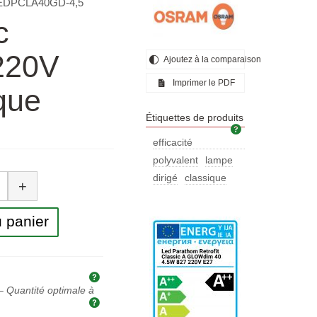
EDPCLA40GD-4,5
c
220V
Ajoutez à la comparaison
Imprimer le PDF
que
Étiquettes de produits
Étiquettes de pr
efficacité
énergétique
polyvalent
lampe
tité
dirigé
classique
+
 panier
Explication des prix et des taxes
 Quantité optimale à
Quantité optimale à acheter