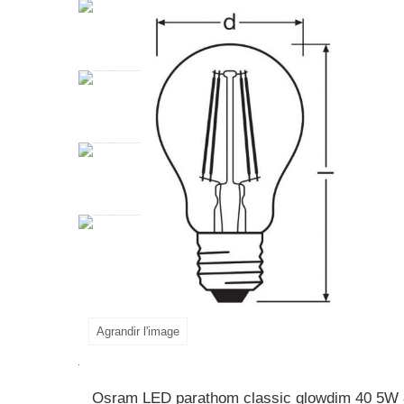
La
lampe
LED
Parathom
Classic
A
GLOWdim
nominale de 4,5 W et une puissance de lampe co
La température de couleur réglable vous permet d
une longue durée de vie (jusqu'à 15 000 heures) e
historiques, les intérieurs résidentiels, l'éclair
lampe LED sans mercure qui offre une lumière i
Agrandir l'image
En savoir plus
Osram LED parathom classic glowdim 40 5W 8