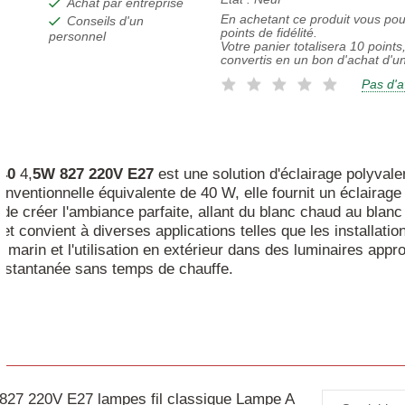
Achat par entreprise
En achetant ce produit vous po
Conseils d'un
points de fidélité.
personnel
Votre panier totalisera
10
points,
convertis en un bon d'achat d'u
Pas d'a
40
4,
5W
827
220V
E27
est une solution d'éclairage polyval
nventionnelle équivalente de 40 W, elle fournit un éclairag
e créer l'ambiance parfaite, allant du blanc chaud au blanc 
t convient à diverses applications telles que les installation
age marin et l'utilisation en extérieur dans des luminaires app
nstantanée sans temps de chauffe.
27 220V E27 lampes fil classique Lampe A