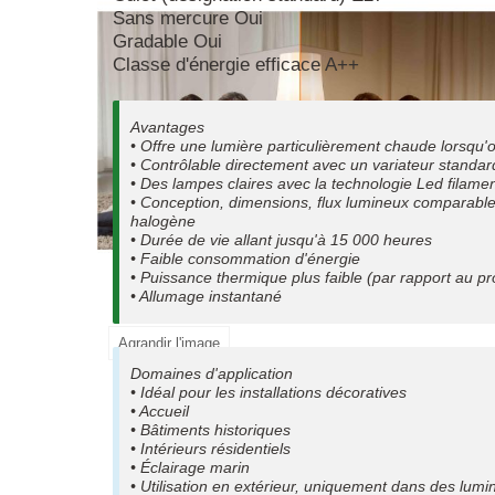
Sans mercure Oui
Gradable Oui
Classe d'énergie efficace A++
Avantages
• Offre une lumière particulièrement chaude lorsqu'
• Contrôlable directement avec un variateur stand
• Des lampes claires avec la technologie Led filame
• Conception, dimensions, flux lumineux comparabl
halogène
• Durée de vie allant jusqu'à 15 000 heures
• Faible consommation d'énergie
• Puissance thermique plus faible (par rapport au p
• Allumage instantané
Agrandir l'image
Domaines d'application
• Idéal pour les installations décoratives
• Accueil
• Bâtiments historiques
• Intérieurs résidentiels
• Éclairage marin
• Utilisation en extérieur, uniquement dans des lumi