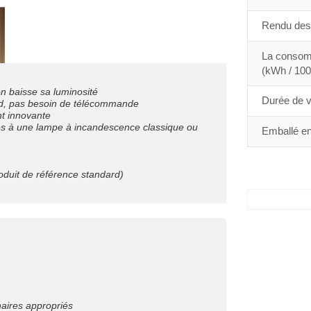
Rendu des 
La consomm
(kWh / 100
on baisse sa luminosité
Durée de vi
ard, pas besoin de télécommande
nt innovante
es à une lampe à incandescence classique ou
Emballé en
roduit de référence standard)
naires appropriés