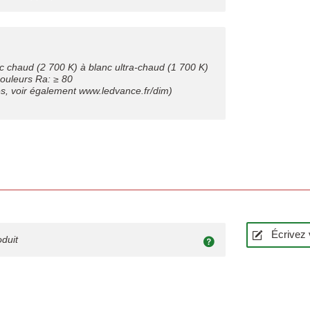
nc chaud (2 700 K) à blanc ultra-chaud (1 700 K)
couleurs Ra: ≥ 80
s, voir également www.ledvance.fr/dim)
Écrivez 
oduit