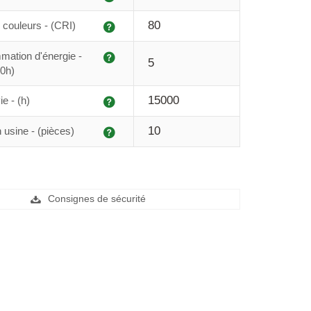
Explication
80
couleurs - (CRI)
Explication
ation d'énergie -
5
0h)
Explication
15000
e - (h)
Explication
10
 usine - (pièces)
Consignes de sécurité