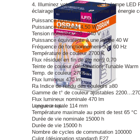
4. Illuminez votre espace avec la lampe LED
éclairage chaleureux et économe en énergie c
Puissance nominale 4,50 W
Puissance nominale 4,50 W
Tension nominale 220 - 240 V
Puissance équivalente à une lampe 40 W
Fréquence de fonctionnement 50 - 60 Hz
Température de couleur 2700 K
Flux résiduel en fin de vie nomi 0,70
Teinte de couleur (désignation) Tunable Warm
Temp. de couleur 2700 K
Flux lumineux 470 lm
Ra Indice de rendu des couleurs ≥80
Gamme de t° de couleur ajustables 2200…27
Flux lumineux nominale 470 lm
Longueur totale 114 mm
Agrandir l'image
Température maximale au point de test 65 °C
Durée de vie nominale 15000 h
Durée de vie 15000 h
Nombre de cycles de commutation 100000
Culot (désignation standard) E27