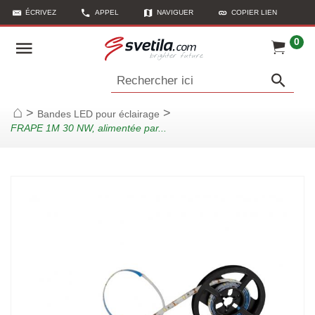
ÉCRIVEZ
APPEL
NAVIGUER
COPIER LIEN
0
Rechercher ici
>
>
Bandes LED pour éclairage
Page d'accueil
FRAPE 1M 30 NW, alimentée par...