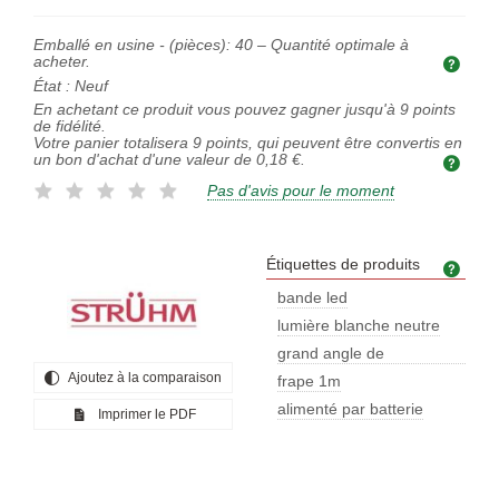
Emballé en usine - (pièces):
40
– Quantité optimale à
acheter.
Quan
État :
Neuf
En achetant ce produit vous pouvez gagner jusqu'à
9
points
de fidélité.
Votre panier totalisera
9
points, qui peuvent être convertis en
un bon d'achat d'une valeur de
0,18 €
.
Pas d'avis pour le moment
Étiquettes de produits
Étiq
bande led
lumière blanche neutre
grand angle de
Ajoutez à la comparaison
rayonnement
frape 1m
alimenté par batterie
Imprimer le PDF