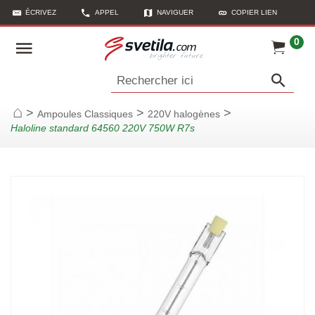
ÉCRIVEZ
APPEL
NAVIGUER
COPIER LIEN
0
Rechercher ici
>
>
>
Ampoules Classiques
220V halogènes
Page d'accueil
Haloline standard 64560 220V 750W R7s