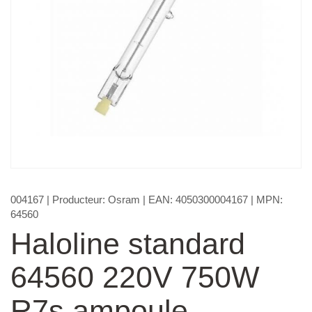
004167
| Producteur:
Osram
| EAN:
4050300004167
| MPN:
64560
Haloline standard
64560 220V 750W
R7s ampoule