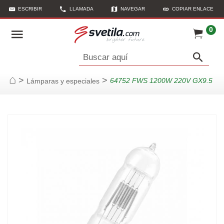
ESCRIBIR
LLAMADA
NAVEGAR
COPIAR ENLACE
0
Buscar aquí
>
>
64752 FWS 1200W 220V GX9.5
Lámparas y especiales
Página de inicio