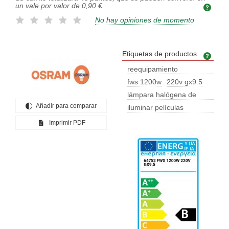
un vale por valor de
0,90 €
.
No hay opiniones de momento
Etiquetas de productos
Etiq
reequipamiento
especializado
fws 1200w
220v gx9.5
lámpara halógena de
Añadir para comparar
estudio de a
iluminar películas
profesionales
Imprimir PDF