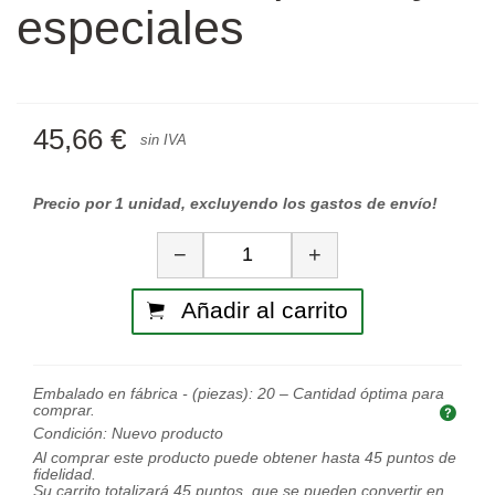
especiales
45,66 €
sin IVA
Precio por 1 unidad, excluyendo los gastos de envío!
Cantidad
−
+
Añadir al carrito
Embalado en fábrica - (piezas):
20
– Cantidad óptima para
comprar.
Cant
Condición:
Nuevo producto
Al comprar este producto puede obtener hasta
45
puntos de
fidelidad.
Su carrito totalizará
45
puntos, que se pueden convertir en