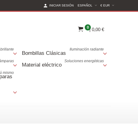
(CURRENT CURREN
INICIAR SESIÓN
ESPAÑOL
€ EUR
0
|
0,00 €
brillante
Iluminación radiante
Bombillas Clásicas
lámparas
Soluciones energéticas
Material eléctrico
tú mismo
paras