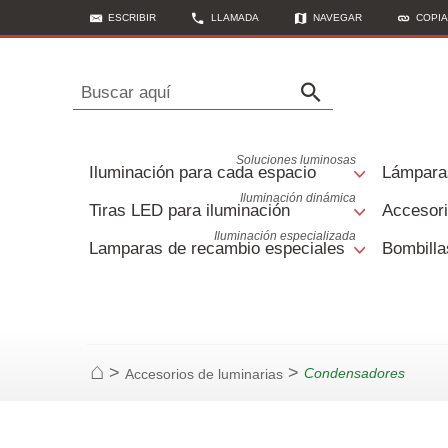
ESCRIBIR
LLAMADA
NAVEGAR
COPI
Buscar aquí
Soluciones luminosas
Iluminación para cada espacio
Lámpara
Iluminación dinámica
Tiras LED para iluminación
Accesori
Iluminación especializada
Lamparas de recambio especiales
Bombilla
>
>
Condensadores
Accesorios de luminarias
Página de inicio