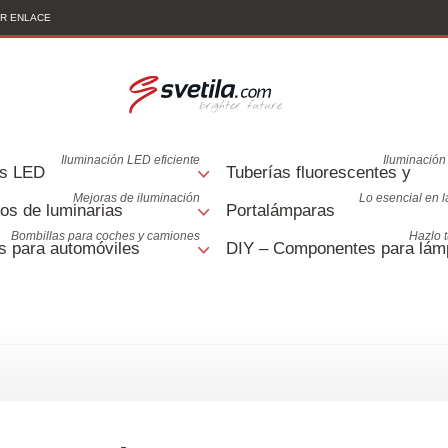
AR ENLACE
Iluminación LED eficiente
Iluminación 
s LED
Tuberías fluorescentes y
Mejoras de iluminación
Lo esencial en 
os de luminarias
Portalámparas
Bombillas para coches y camiones
Hazlo 
s para automóviles
DIY – Componentes para lám