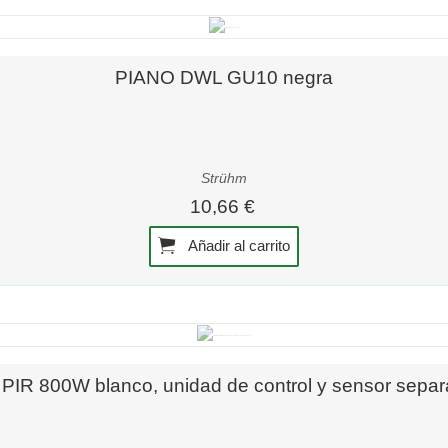
os, es esencial respetar las directrices de seguridad y ase
acionada con condensadores sea realizada por profesionales
Vista rápida
PIANO DWL GU10 negra
Strühm
10,66 €
Añadir al carrito
Vista rápida
 PIR 800W blanco, unidad de control y sensor sepa