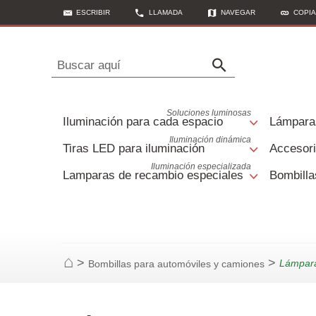
ESCRIBIR
LLAMADA
NAVEGAR
COPI
Buscar aquí
Soluciones luminosas
Iluminación para cada espacio
Lámpara
Iluminación dinámica
Tiras LED para iluminación
Accesori
Iluminación especializada
Lamparas de recambio especiales
Bombilla
>
>
Lámpara
Bombillas para automóviles y camiones
Página de inicio