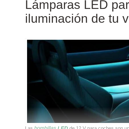
Lámparas LED par
iluminación de tu 
bombillas
LED
Las
de 12 V para coches son una