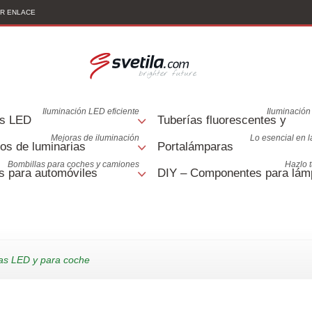
AR ENLACE
Iluminación LED eficiente
Iluminación 
s LED
Tuberías fluorescentes y
Mejoras de iluminación
Lo esencial en 
os de luminarias
Portalámparas
Bombillas para coches y camiones
Hazlo 
s para automóviles
DIY – Componentes para lám
s LED y para coche