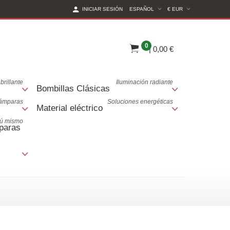
(CURRENT CURREN
INICIAR SESIÓN
ESPAÑOL
€ EUR
0
|
0,00 €
brillante
Iluminación radiante
Bombillas Clásicas
lámparas
Soluciones energéticas
Material eléctrico
tú mismo
paras