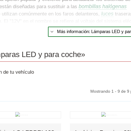
bombillas halógenas
están diseñadas para sustituir a las
luces
e utilizan comúnmente en los faros delanteros,
trasera
. El "12V" en el nombre se refiere al voltaje del sistema eléc
lizan una batería de 12 voltios.
Más información: Lámparas LED y pa
 óptima para su
vehículo
. Más brillantes, con más estilo y 
adas de fábrica.
mparas LED y para coche»
 interior de su coche. Más brillante y más moderna que la ma
lección para todos los automovilistas amantes del diseño y 
 de tu vehículo
trofits Led se consigue un efecto de luz completamente nue
productos de la página.
Mostrando 1 - 9 de 9
mperatura de color
de 4000 a 6800 Kelvin - de blanco cálido
ión y un diseño moderno.
Vista rápida
Vista rápida
o emisor de luz). A diferencia de las bombillas incandescen