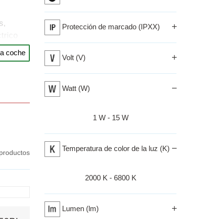
s,
Protección de marcado (IPXX)
trico
ra coche
Volt (V)
más
Watt (W)
yoría de
el
Izberi razpon
1 W - 15 W
vo.
Temperatura de color de la luz (K)
 productos
 intenso
Izberi razpon
2000 K - 6800 K
Lumen (lm)
tes