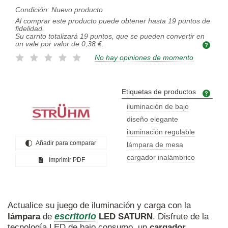
Condición:
Nuevo producto
Al comprar este producto puede obtener hasta
19
puntos de
fidelidad.
Su carrito totalizará
19
puntos, que se pueden convertir en
un vale por valor de
0,38 €
.
No hay opiniones de momento
Etiquetas de productos
Etiq
iluminación de bajo
diseño elegante
iluminación regulable
Añadir para comparar
lámpara de mesa
cargador inalámbrico
Imprimir PDF
Actualice su juego de iluminación y carga con la
escritorio
lámpara
de
LED
SATURN
. Disfrute de la
tecnología LED de bajo consumo, un
cargador