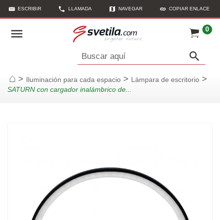
ESCRIBIR
LLAMADA
NAVEGAR
COPIAR ENLACE
0
Buscar aquí
>
>
>
Iluminación para cada espacio
Lámpara de escritorio
Página de inicio
SATURN con cargador inalámbrico de...