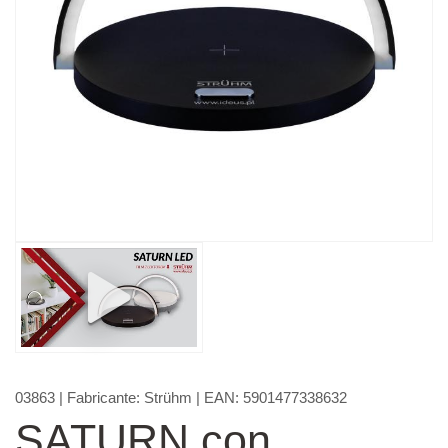
03863
| Fabricante:
Strühm
| EAN:
5901477338632
SATURN con