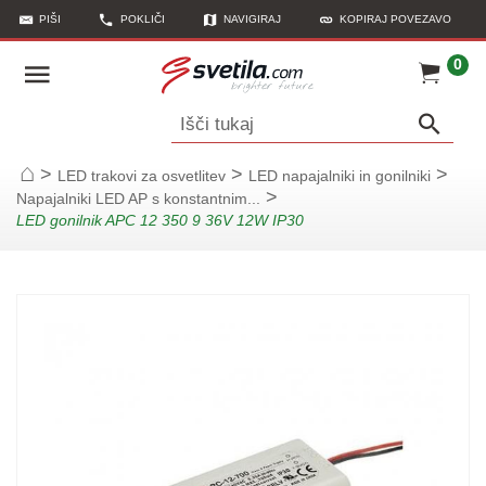
PIŠI
POKLIČI
NAVIGIRAJ
KOPIRAJ POVEZAVO
0
Išči tukaj
>
>
>
LED trakovi za osvetlitev
LED napajalniki in gonilniki
Začetna stran
>
Napajalniki LED AP s konstantnim...
LED gonilnik APC 12 350 9 36V 12W IP30