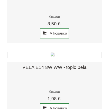
Strühm
8,50 €
V košarico
VELA E14 8W WW - toplo bela
Strühm
1,98 €
V košarico