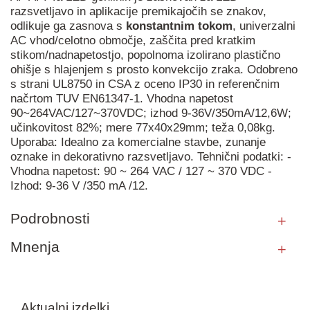
razsvetljavo in aplikacije premikajočih se znakov,
odlikuje ga zasnova s
konstantnim
tokom
, univerzalni
AC vhod/celotno območje, zaščita pred kratkim
stikom/nadnapetostjo, popolnoma izolirano plastično
ohišje s hlajenjem s prosto konvekcijo zraka. Odobreno
s strani UL8750 in CSA z oceno IP30 in referenčnim
načrtom TUV EN61347-1. Vhodna napetost
90~264VAC/127~370VDC; izhod 9-36V/350mA/12,6W;
učinkovitost 82%; mere 77x40x29mm; teža 0,08kg.
Uporaba: Idealno za komercialne stavbe, zunanje
oznake in dekorativno razsvetljavo. Tehnični podatki: -
Vhodna napetost: 90 ~ 264 VAC / 127 ~ 370 VDC -
Izhod: 9-36 V /350 mA /12.
Podrobnosti
Mnenja
Aktualni izdelki