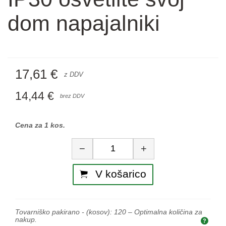
dom napajalniki
17,61 €
z DDV
14,44 €
brez DDV
Cena za 1 kos.
Količina
−
+
V košarico
Tovarniško pakirano - (kosov):
120
– Optimalna količina za
nakup.
Opti