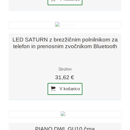
LED SATURN z brezžičnim polnilnikom za
telefon in prenosnim zvočnikom Bluetooth
Strühm
31,62 €
V košarico
PIANO DWL GU10 črna