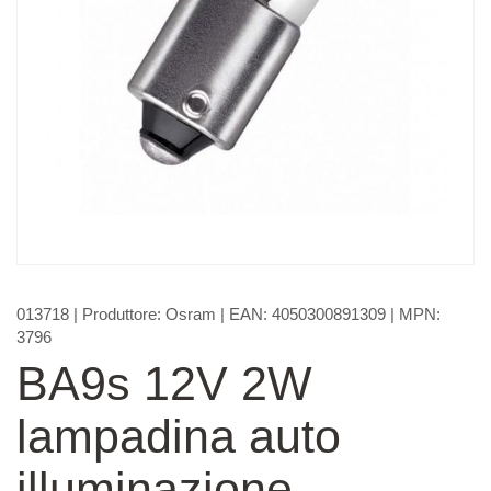
013718
| Produttore:
Osram
| EAN:
4050300891309
| MPN:
3796
BA9s 12V 2W
lampadina auto
illuminazione