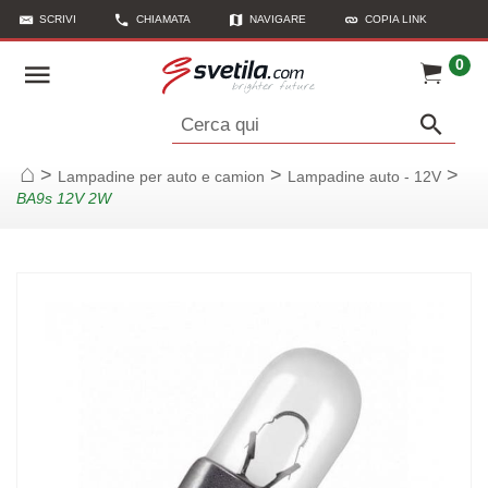
SCRIVI
CHIAMATA
NAVIGARE
COPIA LINK
0
Cerca qui
>
>
>
Lampadine per auto e camion
Lampadine auto - 12V
Casa
BA9s 12V 2W