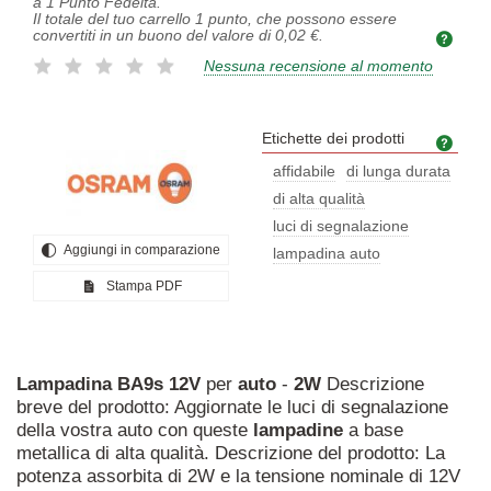
a
1
Punto Fedeltà.
Il totale del tuo carrello
1
punto, che possono essere
convertiti in un buono del valore di
0,02 €
.
Nessuna recensione al momento
Etichette dei prodotti
Etich
affidabile
di lunga durata
di alta qualità
luci di segnalazione
Aggiungi in comparazione
lampadina auto
Stampa PDF
Lampadina
BA9s
12V
per
auto
-
2W
Descrizione
breve del prodotto: Aggiornate le luci di segnalazione
della vostra auto con queste
lampadine
a base
metallica di alta qualità. Descrizione del prodotto: La
potenza assorbita di 2W e la tensione nominale di 12V