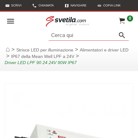
SCRIVI
CHIAMATA
NAVIGARE
COPIA LINK
0
Cerca qui
>
>
Strisce LED per illuminazione
Alimentatori e driver LED
Casa
>
>
IP67 della Mean Well LPF a 24V
Driver LED LPF 90 24 24V 90W IP67