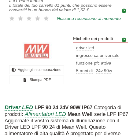
a
81
Punti fedeltà.
Il totale del tuo carrello
81
punti, che possono essere
convertiti in un buono del valore di
1,62 €
.
Nessuna recensione al momento
Etichette dei prodotti
Etich
driver led
ingresso ca universale
funzione pfc attiva
Aggiungi in comparazione
5 anni di
24v 90w
Stampa PDF
Driver
LED
LPF
90
24
24V
90W
IP67
Categoria di
Alimentatori LED
prodotti:
Mean
Well
serie LPF IP67
Aggiornate il vostro sistema di illuminazione con il
Driver LED LPF 90 24 di Mean Well. Questo
alimentatore di alta qualità è progettato per diverse