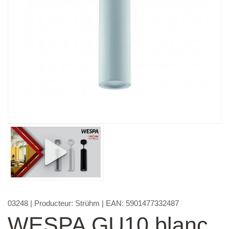
03248
| Producteur:
Strühm
| EAN:
5901477332487
WESPA GU10 blanc