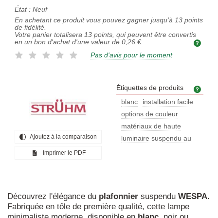
État :
Neuf
En achetant ce produit vous pouvez gagner jusqu'à
13
points
de fidélité.
Votre panier totalisera
13
points, qui peuvent être convertis
en un bon d'achat d'une valeur de
0,26 €
.
Pas d'avis pour le moment
Étiquettes de produits
Étiq
blanc
installation facile
options de couleur
matériaux de haute
Ajoutez à la comparaison
luminaire suspendu au
Imprimer le PDF
Découvrez l'élégance du
plafonnier
suspendu
WESPA
.
Fabriquée en tôle de première qualité, cette lampe
minimaliste moderne, disponible en
blanc
, noir ou