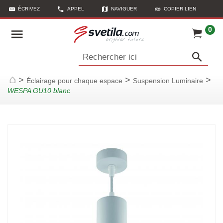
ÉCRIVEZ
APPEL
NAVIGUER
COPIER LIEN
0
Rechercher ici
>
>
>
Éclairage pour chaque espace
Suspension Luminaire
Page d'accueil
WESPA GU10 blanc