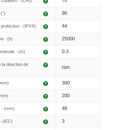
70
couleurs - (CRI)
Explication
90
(°)
Explication
44
protection - (IPXX)
Explication
25000
e - (h)
Explication
0.3
inimale - (m)
Explication
 la direction de
non
Explication
300
 (mm)
Explication
200
(mm)
Explication
48
r - (mm)
Explication
3
- (IEC)