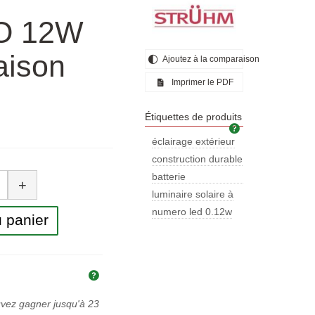
O 12W
aison
Ajoutez à la comparaison
Imprimer le PDF
Étiquettes de produits
Étiquettes de pr
éclairage extérieur
construction durable
tité
batterie
+
rechargeable
luminaire solaire à
numero led 0.12w
 panier
Explication des prix et des taxes
uvez gagner jusqu'à
23