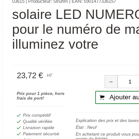
03615
| Producteur:
Strühm
| EAN:
5901477336157
solaire LED NUMER
pour le numéro de m
illuminez votre
23,72 €
Quan
HT
−
Prix pour 1 pièce, hors
Ajouter au
frais de port!
Prix compétitif
Explication des prix et des taxes
Qualité vérifiée
État :
Neuf
Livraison rapide
Paiement sécurisé
En achetant ce produit vous po
points de fidélité.