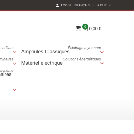
(CURRENT CURREN
LOGIN
FRANÇAIS
€ EUR
0
|
0,00 €
 brillant
Éclairage rayonnant
Ampoules Classiques
uminaires
Solutions énergétiques
Matériel électrique
ous-même
aires