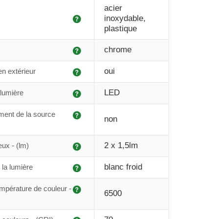
acier
Explication
inoxydable,
plastique
Explication
chrome
Explication
oui
 en extérieur
Explication
LED
lumière
Explication
ent de la source
non
Explication
2 x 1,5lm
eux - (lm)
Explication
blanc froid
 la lumière
Explication
mpérature de couleur -
6500
Explication