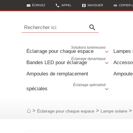
ÉCRIVEZ
APPEL
NAVIGUER
COPIER 
Rechercher ici
Solutions lumineuses
Éclairage pour chaque espace
Lampes
Éclairage dynamique
Bandes LED pour éclairage
Accessoi
Ampoules de remplacement
Ampoule
Éclairage spécialisé
spéciales
>
>
>
Éclairage pour chaque espace
Lampe solaire
Page d'accueil