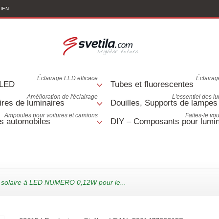
LIEN
Éclairage LED efficace
Éclairage
 LED
Tubes et fluorescentes
Amélioration de l'éclairage
L'essentiel des l
res de luminaires
Douilles, Supports de lampes
Ampoules pour voitures et camions
Faites-le v
s automobiles
DIY – Composants pour lumin
solaire à LED NUMERO 0,12W pour le...