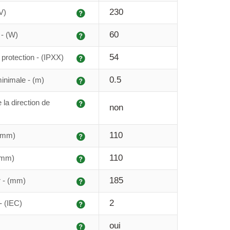
Explication
230
V)
Explication
60
- (W)
Explication
54
protection - (IPXX)
Explication
0.5
inimale - (m)
Explication
 la direction de
non
Explication
110
 (mm)
Explication
110
(mm)
Explication
185
r - (mm)
Explication
2
- (IEC)
Explication
oui