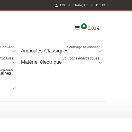
(CURRENT CURREN
LOGIN
FRANÇAIS
€ EUR
0
|
0,00 €
 brillant
Éclairage rayonnant
Ampoules Classiques
uminaires
Solutions énergétiques
Matériel électrique
ous-même
aires