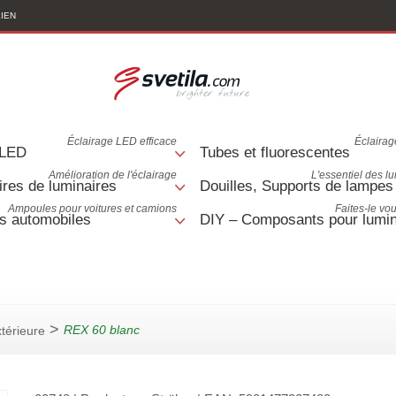
LIEN
Éclairage LED efficace
Éclairage
 LED
Tubes et fluorescentes
Amélioration de l'éclairage
L'essentiel des l
res de luminaires
Douilles, Supports de lampes
Ampoules pour voitures et camions
Faites-le v
s automobiles
DIY – Composants pour lumin
>
REX 60 blanc
térieure