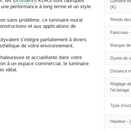
luminaires
r, les
KURS sont fabriqués
Lumière te
 une performance à long terme et un style
(K)
Rendu des 
ation sans problème, ce luminaire mural
onstructions et aux applications de
Faisceau - 
lyvalent s'intègre parfaitement à divers
Marque de 
 esthétique de votre environnement.
aleureuse et accueillante dans votre
Durée de vi
ion à un espace commercial, le luminaire
x idéal.
Distance m
Réglage de
l'éclairage
Type d'inst
Hauteur -