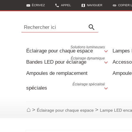
ÉCRIVEZ
APPEL
NAVIGUER
COPIER 
Rechercher ici
Solutions lumineuses
Éclairage pour chaque espace
Lampes
Éclairage dynamique
Bandes LED pour éclairage
Accessoi
Ampoules de remplacement
Ampoule
Éclairage spécialisé
spéciales
>
>
Éclairage pour chaque espace
Lampe LED enca
Page d'accueil