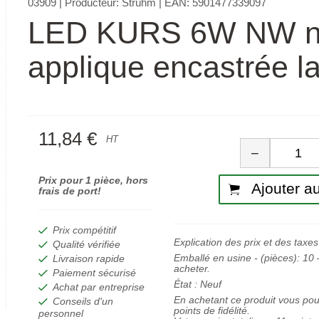
03909
| Producteur:
Strühm
| EAN:
5901477339097
LED KURS 6W NW n
applique encastrée 
11,84 €
Quan
HT
−
Prix pour 1 pièce, hors
Ajouter au
frais de port!
Prix compétitif
Explication des prix et des taxes
Qualité vérifiée
Emballé en usine - (pièces):
10
–
Livraison rapide
acheter.
Paiement sécurisé
État :
Neuf
Achat par entreprise
En achetant ce produit vous po
Conseils d'un
points de fidélité.
personnel