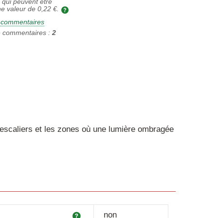
 qui peuvent être
ne valeur de
0,22 €
.
2 commentaires
 commentaires :
2
es escaliers et les zones où une lumière ombragée
Explication
non