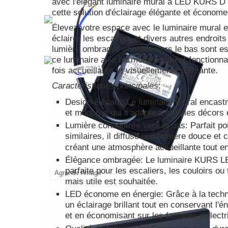
avec l'élégant luminaire mural à LED KURS D
cette solution d'éclairage élégante et économe
Élevez votre espace avec le luminaire mural
éclairer les escaliers et divers autres endroit
lumière ombragée orientée vers le bas sont ess
ce luminaire allie harmonieusement fonctionnal
fois accueillante et visuellement captivante.
Caractéristiques principales
:
Design élégant: Le luminaire mural encast
et moderne qui s'adapte à tous les décors 
Lumière concentrée vers le bas: Parfait pou
similaires, il diffuse une lumière douce et ci
créant une atmosphère accueillante tout e
Élégance ombragée: Le luminaire KURS LE
parfaite pour les escaliers, les couloirs o
Agrandir l'image
mais utile est souhaitée.
LED économe en énergie: Grâce à la techno
un éclairage brillant tout en conservant l'
et en économisant sur les factures d'électri