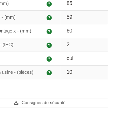
Explication
85
(mm)
Explication
59
r - (mm)
Explication
60
ontage x - (mm)
Explication
2
- (IEC)
Explication
oui
Explication
10
 usine - (pièces)
Consignes de sécurité