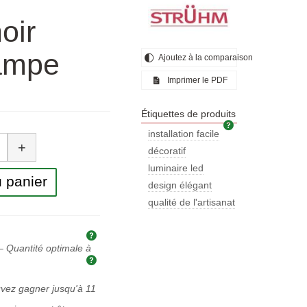
oir
lampe
Ajoutez à la comparaison
Imprimer le PDF
Étiquettes de produits
Étiquettes de pr
tité
installation facile
+
décoratif
luminaire led
 panier
design élégant
qualité de l'artisanat
Explication des prix et des taxes
 Quantité optimale à
Quantité optimale à acheter
uvez gagner jusqu'à
11