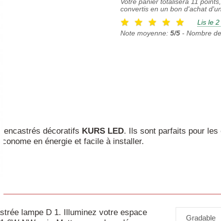
Votre panier totalisera
11
points,
convertis en un bon d'achat d'u
Lis le 
Note moyenne:
5/5
- Nombre de
x encastrés décoratifs
KURS
LED
. Ils sont parfaits pour l
économe en énergie et facile à installer.
rée lampe D 1. Illuminez votre espace
Gradable