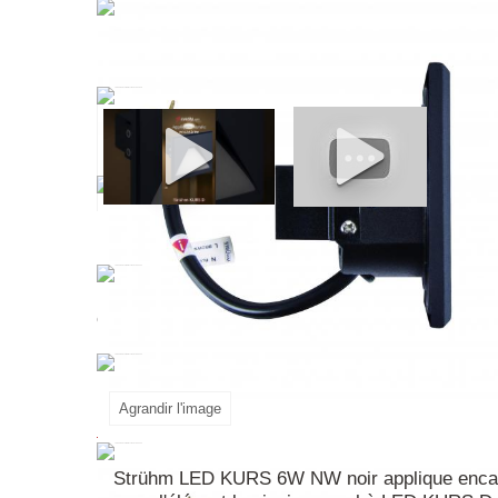
Élevez votre espace avec les luminaires murau
et orientée vers le bas est essentielle. Élégant, 
En savoir plus
Agrandir l'image
Strühm LED KURS 6W NW noir applique encast