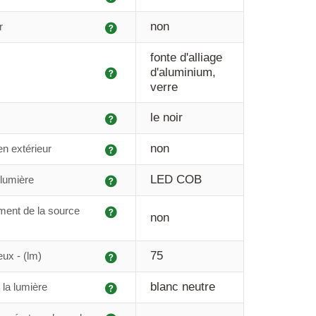
Explication
non
r
fonte d'alliage
Explication
d'aluminium,
verre
Explication
le noir
Explication
non
 en extérieur
Explication
LED COB
lumière
Explication
ent de la source
non
Explication
75
eux - (lm)
Explication
blanc neutre
 la lumière