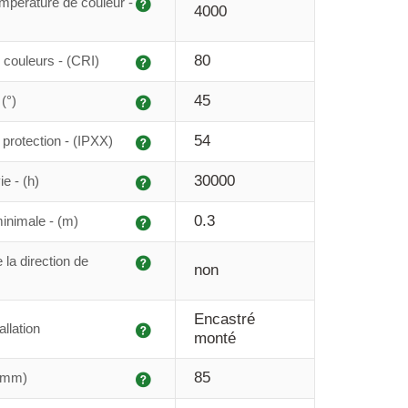
Explication
mpérature de couleur -
4000
Explication
80
couleurs - (CRI)
Explication
45
(°)
Explication
54
protection - (IPXX)
Explication
30000
e - (h)
Explication
0.3
inimale - (m)
Explication
 la direction de
non
Encastré
Explication
allation
monté
Explication
85
 (mm)