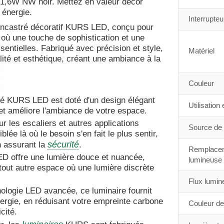
 1,6W NW noir. Mettez en valeur décor
 énergie.
Interrupteu
 encastré décoratif KURS LED, conçu pour
s où une touche de sophistication et une
entielles. Fabriqué avec précision et style,
Matériel
ité et esthétique, créant une ambiance à la
Couleur
ré KURS LED est doté d'un design élégant
Utilisation
et améliore l'ambiance de votre espace.
r les escaliers et autres applications
Source de 
blée là où le besoin s'en fait le plus sentir,
sécurité
n assurant la
.
Remplacem
D offre une lumière douce et nuancée,
lumineuse
u tout autre espace où une lumière discrète
Flux lumin
logie LED avancée, ce luminaire fournit
énergie, en réduisant votre empreinte carbone
Couleur de
cité.