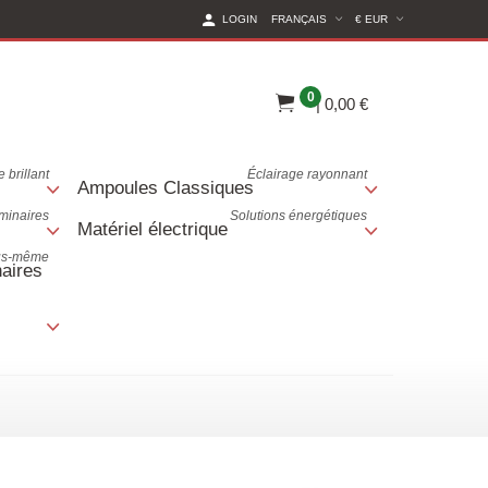
(CURRENT CURREN
LOGIN
FRANÇAIS
€ EUR
0
|
0,00 €
 brillant
Éclairage rayonnant
Ampoules Classiques
uminaires
Solutions énergétiques
Matériel électrique
ous-même
aires