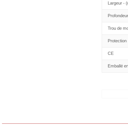
Largeur - 
Profondeu
Trou de m
Protection 
CE
Emballé en