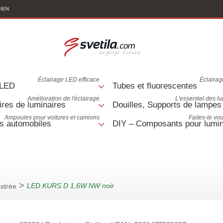
LIEN
Éclairage LED efficace
Éclairage
 LED
Tubes et fluorescentes
Amélioration de l'éclairage
L'essentiel des l
res de luminaires
Douilles, Supports de lampes
Ampoules pour voitures et camions
Faites-le v
s automobiles
DIY – Composants pour lumin
>
LED KURS D 1,6W NW noir
strée