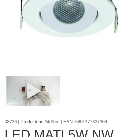
03736
| Producteur:
Strühm
| EAN:
5901477337369
LED MATI 5W NW