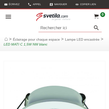
ÉCRIVEZ
APPEL
NAVIGUER
COPIER LIEN
0
Rechercher ici
>
>
>
Éclairage pour chaque espace
Lampe LED encastrée
Page d'accueil
LED MATI C 1,5W NW blanc