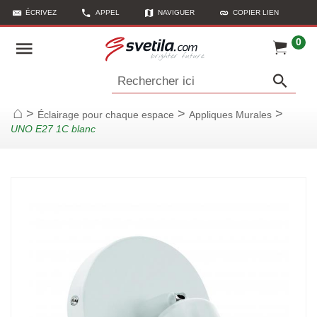
ÉCRIVEZ
APPEL
NAVIGUER
COPIER LIEN
0
Rechercher ici
>
>
>
Éclairage pour chaque espace
Appliques Murales
Page d'accueil
UNO E27 1C blanc