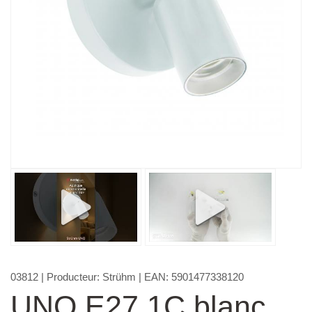
03812
| Producteur:
Strühm
| EAN:
5901477338120
UNO E27 1C blanc