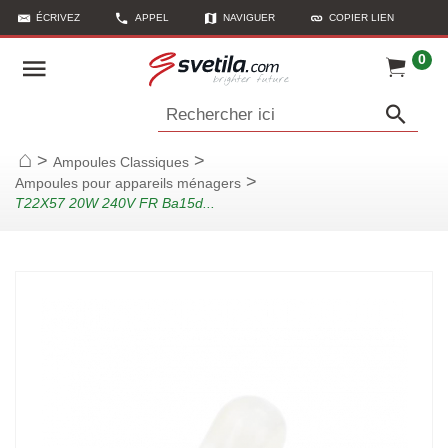
ÉCRIVEZ
APPEL
NAVIGUER
COPIER LIEN
0
Rechercher ici
>
>
Ampoules Classiques
Page d'accueil
>
Ampoules pour appareils ménagers
T22X57 20W 240V FR Ba15d...