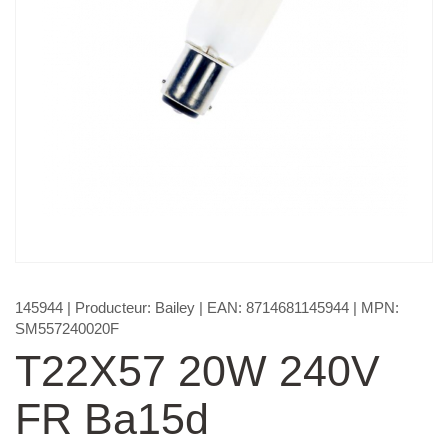
145944
| Producteur:
Bailey
| EAN:
8714681145944
| MPN:
SM557240020F
T22X57 20W 240V
FR Ba15d