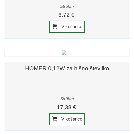
Strühm
6,72 €
V košarico
HOMER 0,12W za hišno številko
Strühm
17,38 €
V košarico