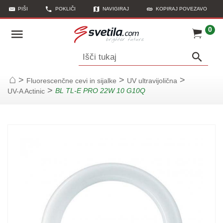
PIŠI
POKLIČI
NAVIGIRAJ
KOPIRAJ POVEZAVO
0
Išči tukaj
>
>
>
Fluorescenčne cevi in sijalke
UV ultravijolična
Začetna stran
>
BL TL-E PRO 22W 10 G10Q
UV-A Actinic