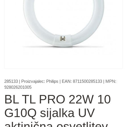
285133
| Proizvajalec:
Philips
| EAN:
8711500285133
| MPN:
928026201005
BL TL PRO 22W 10
G10Q sijalka UV
aktinična osvetlitev