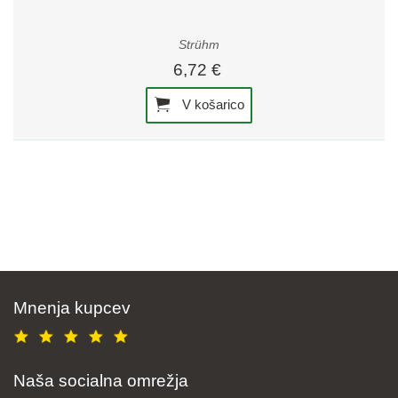
Strühm
6,72 €
V košarico
Mnenja kupcev
Naša socialna omrežja