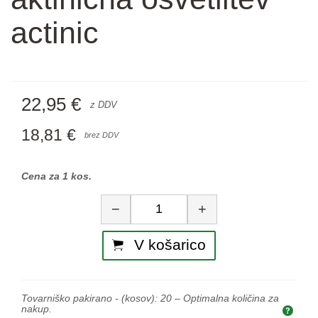
actinic
22,95 €
z DDV
18,81 €
brez DDV
Cena za 1 kos.
Količina
−
+
V košarico
Tovarniško pakirano - (kosov):
20
– Optimalna količina za
nakup.
Opti