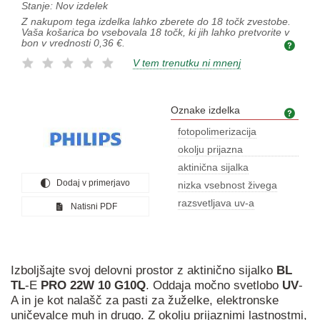
Stanje:
Nov izdelek
Z nakupom tega izdelka lahko zberete do
18
točk zvestobe.
Vaša košarica bo vsebovala
18
točk, ki jih lahko pretvorite v
bon v vrednosti
0,36 €
.
V tem trenutku ni mnenj
Oznake izdelka
Ozna
fotopolimerizacija
okolju prijazna
razsvetljava
aktinična sijalka
Dodaj v primerjavo
nizka vsebnost živega
razsvetljava uv-a
Natisni PDF
Izboljšajte svoj delovni prostor z aktinično sijalko
BL
TL
-E
PRO
22W
10
G10Q
. Oddaja močno svetlobo
UV
-
A in je kot nalašč za pasti za žuželke, elektronske
uničevalce muh in drugo. Z okolju prijaznimi lastnostmi,