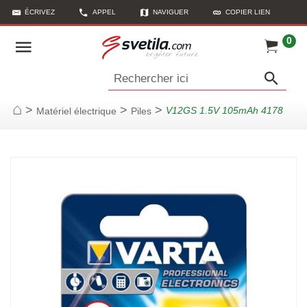
ÉCRIVEZ
APPEL
NAVIGUER
COPIER LIEN
0
Rechercher ici
>
>
>
V12GS 1.5V 105mAh 4178
Matériel électrique
Piles
Page d'accueil