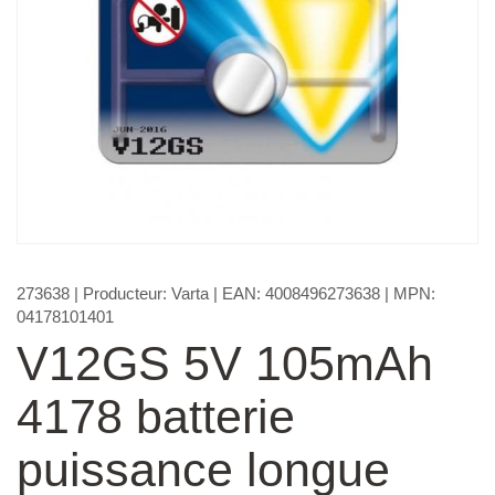
273638
| Producteur:
Varta
| EAN:
4008496273638
| MPN:
04178101401
V12GS 5V 105mAh
4178 batterie
puissance longue