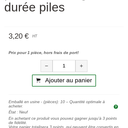
durée piles
3,20 €
HT
Prix pour 1 pièce, hors frais de port!
Quantité
−
+
Ajouter au panier
Emballé en usine - (pièces):
10
– Quantité optimale à
acheter.
Quan
État :
Neuf
En achetant ce produit vous pouvez gagner jusqu'à
3
points
de fidélité.
Votre panier totalisera
3
points, qui peuvent être convertis en