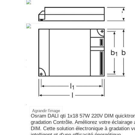
DALI
Le
QTi
T-E
1x18
57W
220V
DIM
Quicktro
luminaires et à son
contrôle
via l'interface DALI,
secours
d'éclairage de
. L'ECG a une longue duré
avancées comprennent la fonction couloir, la fo
Bénéficiez de performances optimales grâce à ce
En savoir plus
Agrandir l'image
Osram DALI qti 1x18 57W 220V DIM quicktronic 
gradation Contrôle. Améliorez votre éclairage
DIM. Cette solution électronique à gradation v
intelligent et d'une efficacité énergétique.