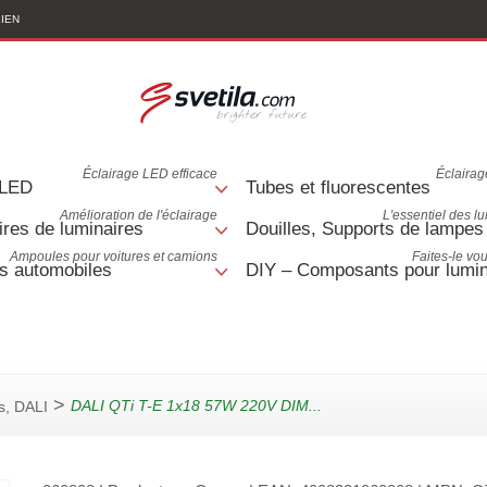
LIEN
Éclairage LED efficace
Éclairage
 LED
Tubes et fluorescentes
Amélioration de l'éclairage
L'essentiel des l
res de luminaires
Douilles, Supports de lampes
Ampoules pour voitures et camions
Faites-le v
s automobiles
DIY – Composants pour lumin
>
DALI QTi T-E 1x18 57W 220V DIM...
es, DALI