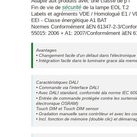
Adapté aux produits avec une classe de p I
sécurité
Fin de vie de
de la lampe EOL T.2
Labels et agréments VDE / Homologué E1 /
EEI - Classe énergétique A1 BAT
Normes Conformément àEN 61347-2-3/Confo
55015: 2006 + A1: 2007/Conformément àEN 6
Avantages
• Changement facile d'un défaut dans l'électronique
• Intégration facile dans le luminaire grace àla m
Caractéristiques DALI
• Commande via l'interface DALI
• Avec DALI standard, conformité àla norme IEC 60
• Entrée de commande protégée contre les surtension
électronique OSRAM)
Touch DIM et Touch DIM sensor
• Gradation manuelle sans contrôleur et avec les 
• Incl. fonction de mémoire (double clic) et démarr