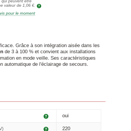
 qui peuvent être
ne valeur de
1,06 €
.
vis pour le moment
fficace. Grâce à son intégration aisée dans les
on
de 3 à 100 % et convient aux installations
mmation en mode veille. Ses caractéristiques
n automatique de l'éclairage de secours.
Explication
oui
Explication
220
V)