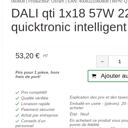
060808
| Producteur:
Osram
| EAN:
4008321060808
| MPN:
Q
DALI qti 1x18 57W 
quicktronic intelligent
53,20 €
Quan
HT
−
Prix pour 1 pièce, hors
Ajouter au
frais de port!
Prix compétitif
Explication des prix et des taxes
Qualité vérifiée
Emballé en usine - (pièces):
20
–
Livraison rapide
acheter.
Paiement sécurisé
État :
Neuf
Achat par entreprise
En achetant ce produit vous po
Conseils d'un
points de fidélité.
personnel