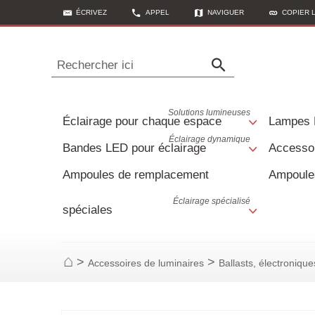
ÉCRIVEZ
APPEL
NAVIGUER
COPIER 
Rechercher ici
Solutions lumineuses
Éclairage pour chaque espace
Lampes
Éclairage dynamique
Bandes LED pour éclairage
Accessoi
Ampoules de remplacement
Ampoule
Éclairage spécialisé
spéciales
>
>
Accessoires de luminaires
Ballasts, électroniqu
Page d'accueil