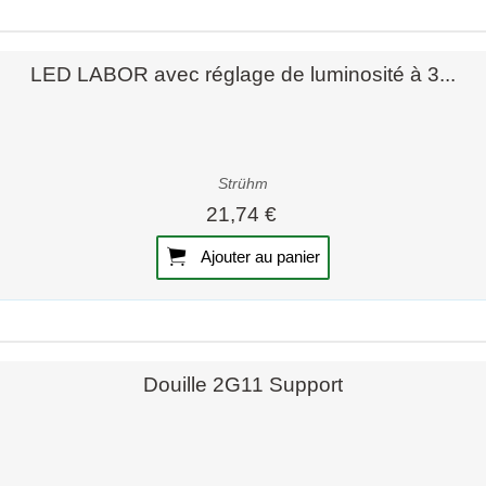
Aperçu rapide
Aperçu rapide
LED LABOR avec réglage de luminosité à 3...
Strühm
21,74 €
Ajouter au panier
Aperçu rapide
Aperçu rapide
Douille 2G11 Support