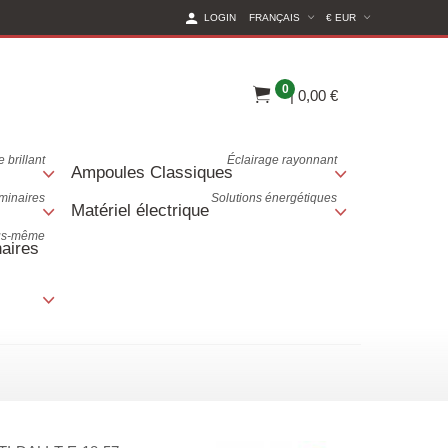
(CURRENT CURREN
LOGIN
FRANÇAIS
€ EUR
0
|
0,00 €
 brillant
Éclairage rayonnant
Ampoules Classiques
uminaires
Solutions énergétiques
Matériel électrique
ous-même
aires