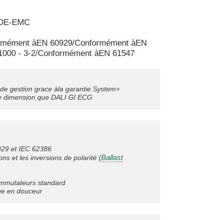
 VDE-EMC
rmément àEN 60929/Conformément àEN
1000 - 3-2/Conformément àEN 61547
 de gestion grace àla garantie System+
eme dimension que DALI GI ECG
929 et IEC 62386
Ballast
s et les inversions de polarité (
commutateurs standard
age en douceur