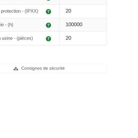
Explication
20
protection - (IPXX)
Explication
100000
e - (h)
Explication
20
 usine - (pièces)
Consignes de sécurité