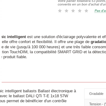
Votre panier totalisera
53
points,
convertis en un bon d'achat d'u
Pas d'a
nic
intelligent
est une solution d'éclairage polyvalente et e
 elle offre confort et flexibilité. Il offre une plage de
gradati
e de vie (jusqu'à 100 000 heures) et une très faible conso
nction TouchDIM, la compatibilité SMART GRID et la détectio
 produit fiable.
intelligent ballasts Ballast électronique à
Gradable
 avec le ballast DALI QTi T-E 1x18 57W
ous permet de bénéficier d'un contrôle
Tension - (