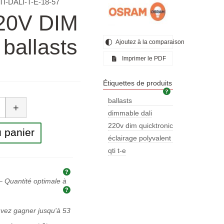
TI-DALI-T-E-18-57
220V DIM
 ballasts
Ajoutez à la comparaison
Imprimer le PDF
Étiquettes de produits
Étiquettes de pr
tité
ballasts
+
électroniques
dimmable dali
220v dim quicktronic
 panier
intelligent
éclairage polyvalent
et efficace
qti t-e
Explication des prix et des taxes
 Quantité optimale à
Quantité optimale à acheter
uvez gagner jusqu'à
53