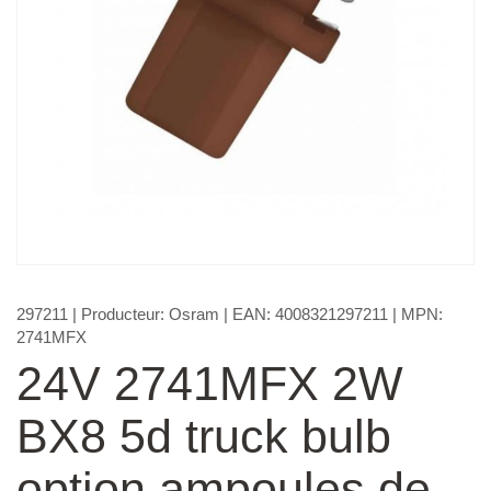
297211
| Producteur:
Osram
| EAN:
4008321297211
| MPN:
2741MFX
24V 2741MFX 2W
BX8 5d truck bulb
option ampoules de