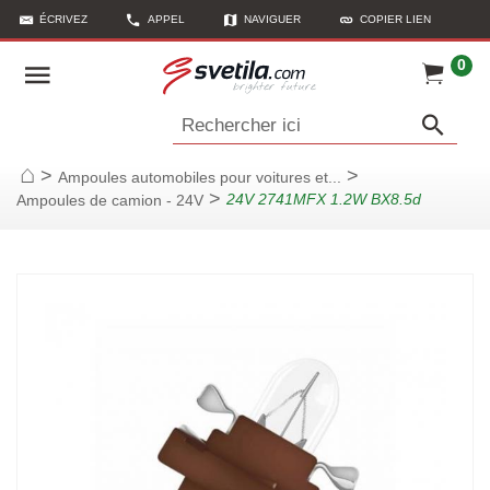
ÉCRIVEZ
APPEL
NAVIGUER
COPIER LIEN
0
Rechercher ici
>
>
Ampoules automobiles pour voitures et...
Page d'accueil
>
24V 2741MFX 1.2W BX8.5d
Ampoules de camion - 24V